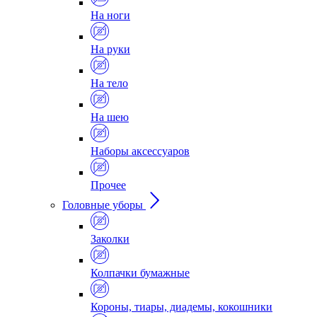
На ноги
На руки
На тело
На шею
Наборы аксессуаров
Прочее
Головные уборы
Заколки
Колпачки бумажные
Короны, тиары, диадемы, кокошники