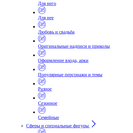
Для него
Для нее
Любовь и свадьба
Оригинальные надписи и приколы
Оформление входа, арки
Популярные персонажи и темы
Разное
Сезонное
Семейные
Сферы и специальные фигуры