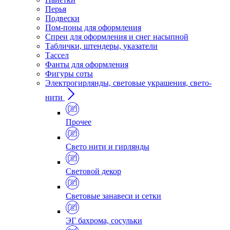
Перья
Подвески
Пом-поны для оформления
Спреи для оформления и снег насыпной
Таблички, штендеры, указатели
Тассел
Фанты для оформления
Фигуры соты
Электрогирлянды, световые украшения, свето-
нити
Прочее
Свето нити и гирлянды
Световой декор
Световые занавеси и сетки
ЭГ бахрома, сосульки