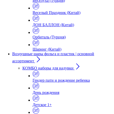
Веселуха (Турция)
Веселый Праздник (Китай)
ДОН БАЛЛОН (Китай)
Орбиталь (Турция)
Шаринг (Китай)
Воздушные шары фольга и пластик | основной
ассортимент
КОМБО наборы для надувки
Гендер пати и рождение ребенка
День рождения
Детское 1+