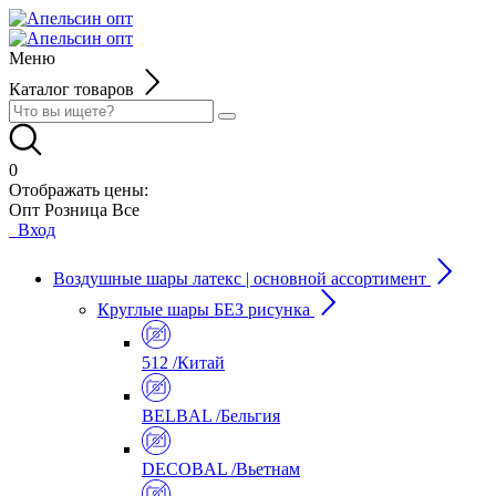
Меню
Каталог товаров
0
Отображать цены:
Опт
Розница
Все
Вход
Воздушные шары латекс | основной ассортимент
Круглые шары БЕЗ рисунка
512 /Китай
BELBAL /Бельгия
DECOBAL /Вьетнам