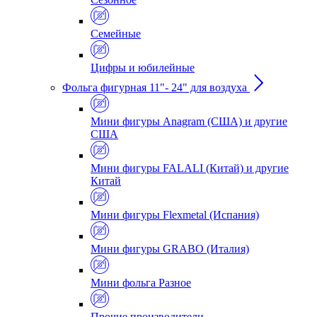
Семейные
Цифры и юбилейные
Фольга фигурная 11"- 24" для воздуха
Мини фигуры Anagram (США) и другие
США
Мини фигуры FALALI (Китай) и другие
Китай
Мини фигуры Flexmetal (Испания)
Мини фигуры GRABO (Италия)
Мини фольга Разное
Прочие производители