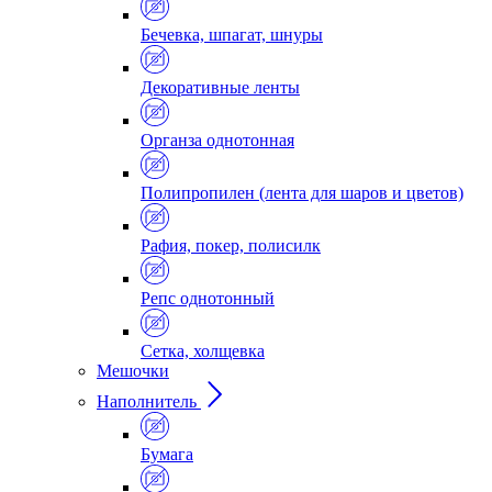
Бечевка, шпагат, шнуры
Декоративные ленты
Органза однотонная
Полипропилен (лента для шаров и цветов)
Рафия, покер, полисилк
Репс однотонный
Сетка, холщевка
Мешочки
Наполнитель
Бумага