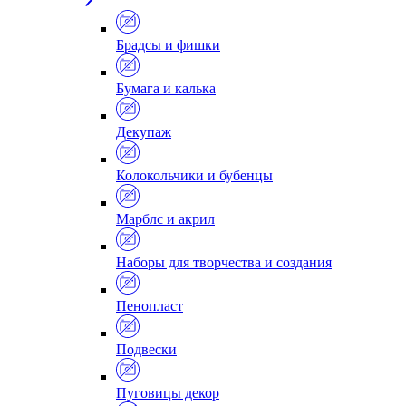
Брадсы и фишки
Бумага и калька
Декупаж
Колокольчики и бубенцы
Марблс и акрил
Наборы для творчества и создания
Пенопласт
Подвески
Пуговицы декор