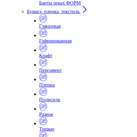
Банты иных ФОРМ
Бумага, пленка, текстиль
Глянцевая
Гофрированная
Крафт
Пергамент
Пленка
Полисилк
Разное
Тишью