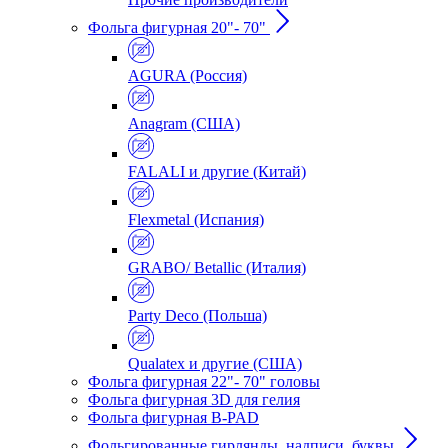
Фольга фигурная 20"- 70"
AGURA (Россия)
Anagram (США)
FALALI и другие (Китай)
Flexmetal (Испания)
GRABO/ Betallic (Италия)
Party Deco (Польша)
Qualatex и другие (США)
Фольга фигурная 22"- 70" головы
Фольга фигурная 3D для гелия
Фольга фигурная B-PAD
Фольгированные гирлянды, надписи, буквы