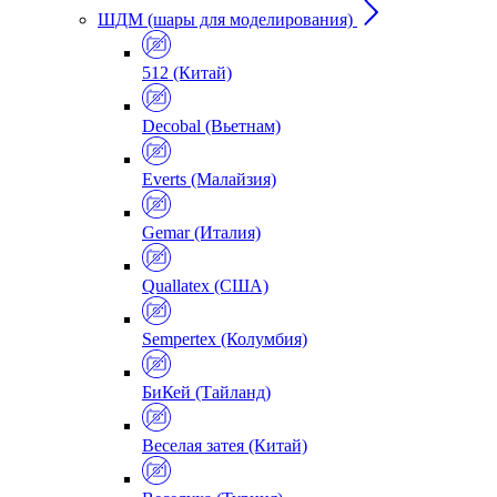
ШДМ (шары для моделирования)
512 (Китай)
Decobal (Вьетнам)
Everts (Малайзия)
Gemar (Италия)
Quallatex (США)
Sempertex (Колумбия)
БиКей (Тайланд)
Веселая затея (Китай)