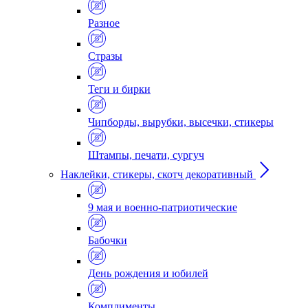
Разное
Стразы
Теги и бирки
Чипборды, вырубки, высечки, стикеры
Штампы, печати, сургуч
Наклейки, стикеры, скотч декоративный
9 мая и военно-патриотические
Бабочки
День рождения и юбилей
Комплименты