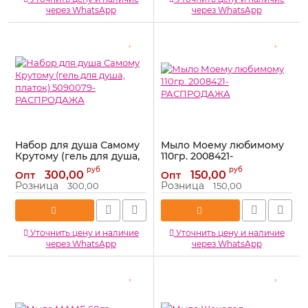
через WhatsApp
через WhatsApp
Набор для душа Самому
Мыло Моему любимому
Крутому (гель для душа,
110гр. 2008421-
платок) 5090079-
РАСПРОДАЖА
руб
руб
300,00
150,00
Опт
Опт
РАСПРОДАЖА
Артикул:
2008421-
Розница
Розница
300,00
150,00
РАСПРОДАЖА
Артикул:
5090079-
РАСПРОДАЖА
Уточнить цену и наличие
Уточнить цену и наличие
через WhatsApp
через WhatsApp