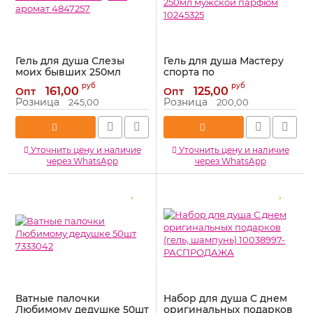
Гель для душа Слезы
Гель для душа Мастеру
моих бывших 250мл
спорта по
ягодный аромат 4847257
прокрастинации 250мл
руб
руб
161,00
125,00
Опт
Опт
мужской парфюм
Артикул:
4847257
Розница
Розница
245,00
200,00
10245325
Артикул:
10245325
Уточнить цену и наличие
Уточнить цену и наличие
через WhatsApp
через WhatsApp
Ватные палочки
Набор для душа С днем
Любимому дедушке 50шт
оригинальных подарков