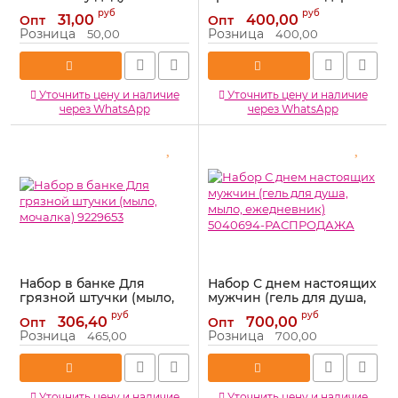
7333042
(гель, шампунь) 10038997-
руб
руб
31,00
400,00
Опт
Опт
РАСПРОДАЖА
Артикул:
7333042
Розница
Розница
50,00
400,00
Артикул:
10038997-
РАСПРОДАЖА
Уточнить цену и наличие
Уточнить цену и наличие
через WhatsApp
через WhatsApp
Набор в банке Для
Набор С днем настоящих
грязной штучки (мыло,
мужчин (гель для душа,
мочалка) 9229653
мыло, ежедневник)
руб
руб
306,40
700,00
Опт
Опт
5040694-РАСПРОДАЖА
Артикул:
9229653
Розница
Розница
465,00
700,00
Артикул:
5040694-
РАСПРОДАЖА
Уточнить цену и наличие
Уточнить цену и наличие