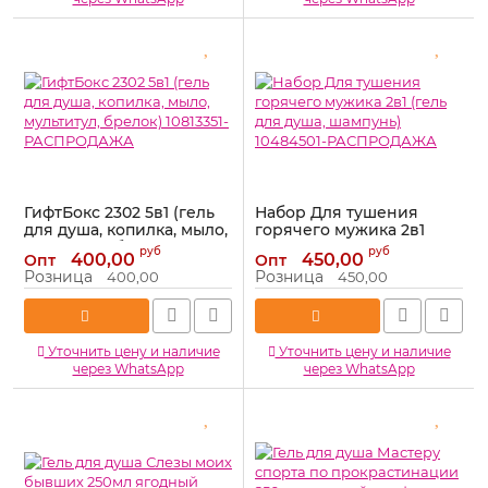
ГифтБокс 2302 5в1 (гель
Набор Для тушения
для душа, копилка, мыло,
горячего мужика 2в1
мультитул, брелок)
(гель для душа, шампунь)
руб
руб
400,00
450,00
Опт
Опт
10813351-РАСПРОДАЖА
10484501-РАСПРОДАЖА
Розница
Розница
400,00
450,00
Артикул:
10813351-
Артикул:
10484501-
РАСПРОДАЖА
РАСПРОДАЖА
Уточнить цену и наличие
Уточнить цену и наличие
через WhatsApp
через WhatsApp