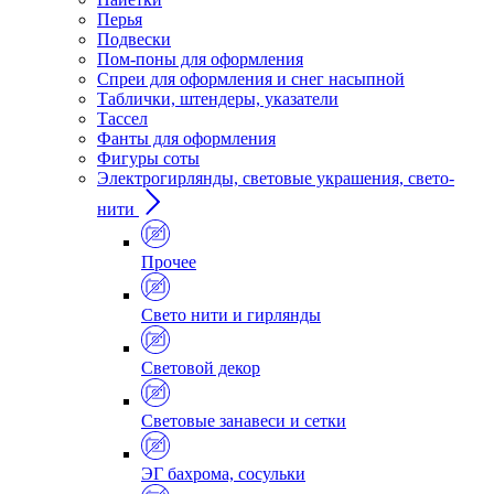
Перья
Подвески
Пом-поны для оформления
Спреи для оформления и снег насыпной
Таблички, штендеры, указатели
Тассел
Фанты для оформления
Фигуры соты
Электрогирлянды, световые украшения, свето-
нити
Прочее
Свето нити и гирлянды
Световой декор
Световые занавеси и сетки
ЭГ бахрома, сосульки