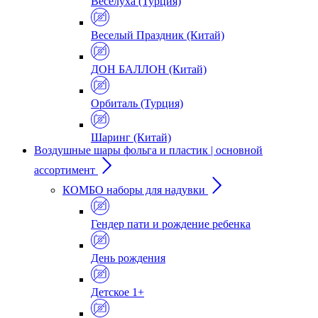
Веселуха (Турция)
Веселый Праздник (Китай)
ДОН БАЛЛОН (Китай)
Орбиталь (Турция)
Шаринг (Китай)
Воздушные шары фольга и пластик | основной
ассортимент
КОМБО наборы для надувки
Гендер пати и рождение ребенка
День рождения
Детское 1+