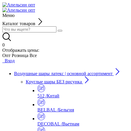
Меню
Каталог товаров
0
Отображать цены:
Опт
Розница
Все
Вход
Воздушные шары латекс | основной ассортимент
Круглые шары БЕЗ рисунка
512 /Китай
BELBAL /Бельгия
DECOBAL /Вьетнам