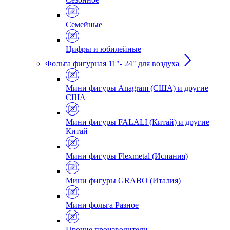
Семейные
Цифры и юбилейные
Фольга фигурная 11"- 24" для воздуха
Мини фигуры Anagram (США) и другие
США
Мини фигуры FALALI (Китай) и другие
Китай
Мини фигуры Flexmetal (Испания)
Мини фигуры GRABO (Италия)
Мини фольга Разное
Прочие производители