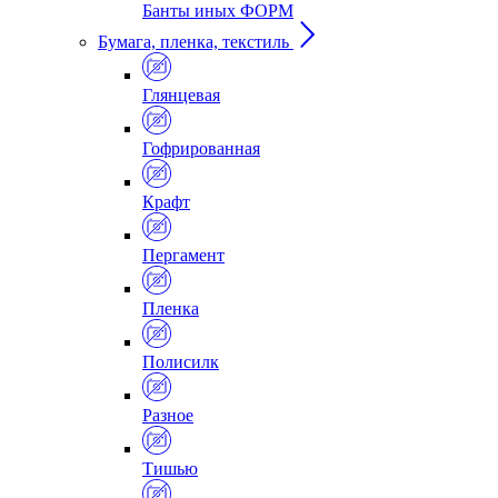
Банты иных ФОРМ
Бумага, пленка, текстиль
Глянцевая
Гофрированная
Крафт
Пергамент
Пленка
Полисилк
Разное
Тишью