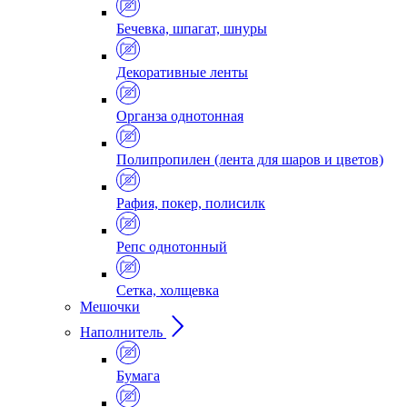
Бечевка, шпагат, шнуры
Декоративные ленты
Органза однотонная
Полипропилен (лента для шаров и цветов)
Рафия, покер, полисилк
Репс однотонный
Сетка, холщевка
Мешочки
Наполнитель
Бумага