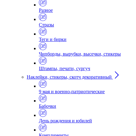
Разное
Стразы
Теги и бирки
Чипборды, вырубки, высечки, стикеры
Штампы, печати, сургуч
Наклейки, стикеры, скотч декоративный
9 мая и военно-патриотические
Бабочки
День рождения и юбилей
Комплименты