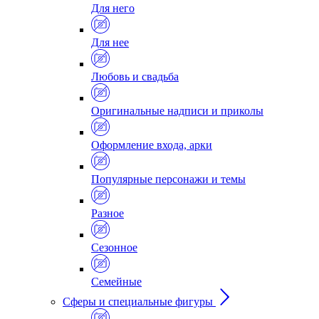
Для него
Для нее
Любовь и свадьба
Оригинальные надписи и приколы
Оформление входа, арки
Популярные персонажи и темы
Разное
Сезонное
Семейные
Сферы и специальные фигуры