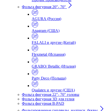
Фольга фигурная 20"- 70"
AGURA (Россия)
Anagram (США)
FALALI и другие (Китай)
Flexmetal (Испания)
GRABO/ Betallic (Италия)
Party Deco (Польша)
Qualatex и другие (США)
Фольга фигурная 22"- 70" головы
Фольга фигурная 3D для гелия
Фольга фигурная B-PAD
Фольгированные гирлянды, надписи, буквы