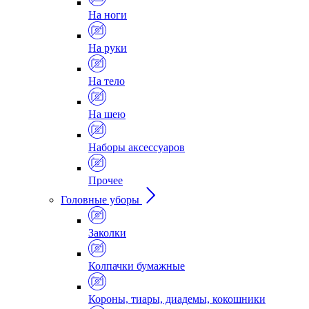
На ноги
На руки
На тело
На шею
Наборы аксессуаров
Прочее
Головные уборы
Заколки
Колпачки бумажные
Короны, тиары, диадемы, кокошники