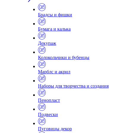
Брадсы и фишки
Бумага и калька
Декупаж
Колокольчики и бубенцы
Марблс и акрил
Наборы для творчества и создания
Пенопласт
Подвески
Пуговицы декор