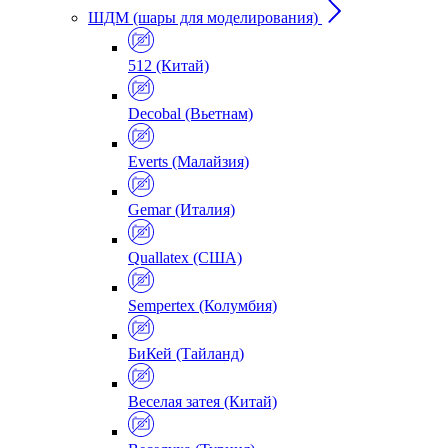
ШДМ (шары для моделирования)
512 (Китай)
Decobal (Вьетнам)
Everts (Малайзия)
Gemar (Италия)
Quallatex (США)
Sempertex (Колумбия)
БиКей (Тайланд)
Веселая затея (Китай)