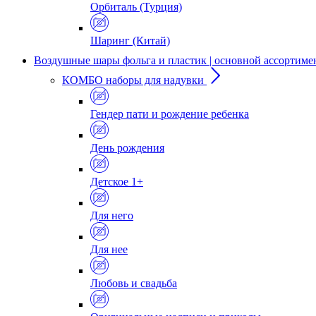
Орбиталь (Турция)
Шаринг (Китай)
Воздушные шары фольга и пластик | основной ассортиме
КОМБО наборы для надувки
Гендер пати и рождение ребенка
День рождения
Детское 1+
Для него
Для нее
Любовь и свадьба