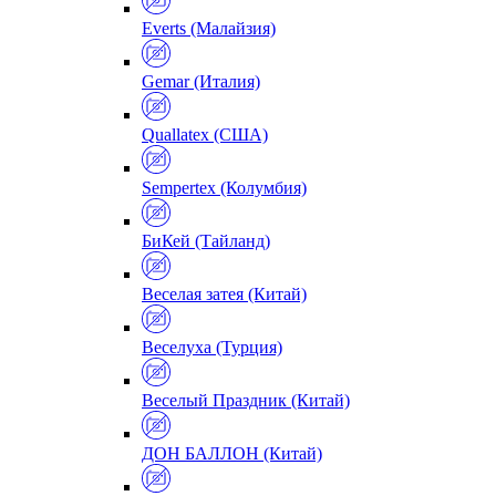
Everts (Малайзия)
Gemar (Италия)
Quallatex (США)
Sempertex (Колумбия)
БиКей (Тайланд)
Веселая затея (Китай)
Веселуха (Турция)
Веселый Праздник (Китай)
ДОН БАЛЛОН (Китай)