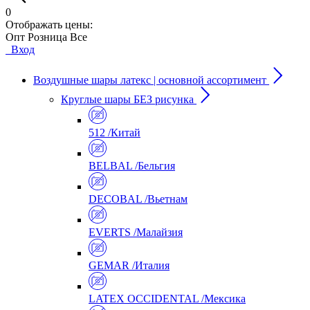
0
Отображать цены:
Опт
Розница
Все
Вход
Воздушные шары латекс | основной ассортимент
Круглые шары БЕЗ рисунка
512 /Китай
BELBAL /Бельгия
DECOBAL /Вьетнам
EVERTS /Малайзия
GEMAR /Италия
LATEX OCCIDENTAL /Мексика