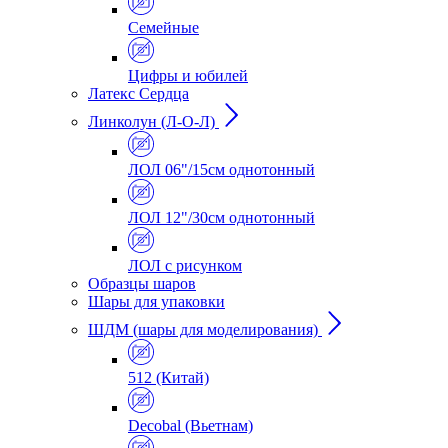
Семейные
Цифры и юбилей
Латекс Сердца
Линколун (Л-О-Л)
ЛОЛ 06"/15см однотонный
ЛОЛ 12"/30см однотонный
ЛОЛ с рисунком
Образцы шаров
Шары для упаковки
ШДМ (шары для моделирования)
512 (Китай)
Decobal (Вьетнам)