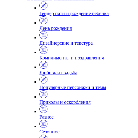
Гендер пати и рождение ребенка
День рождения
Дизайнерские и текстура
Комплименты и поздравления
Любовь и свадьба
Популярные персонажи и темы
Приколы и оскорбления
Разное
Сезонное