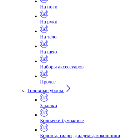
На ноги
На руки
На тело
На шею
Наборы аксессуаров
Прочее
Головные уборы
Заколки
Колпачки бумажные
Короны, тиары, диадемы, кокошники