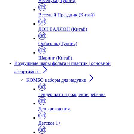
Веселуха (Турция)
Веселый Праздник (Китай)
ДОН БАЛЛОН (Китай)
Орбиталь (Турция)
Шаринг (Китай)
Воздушные шары фольга и пластик | основной
ассортимент
КОМБО наборы для надувки
Гендер пати и рождение ребенка
День рождения
Детское 1+