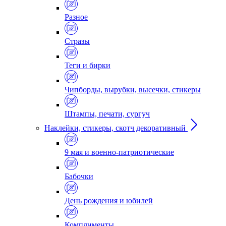
Разное
Стразы
Теги и бирки
Чипборды, вырубки, высечки, стикеры
Штампы, печати, сургуч
Наклейки, стикеры, скотч декоративный
9 мая и военно-патриотические
Бабочки
День рождения и юбилей
Комплименты