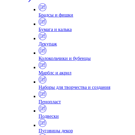
Брадсы и фишки
Бумага и калька
Декупаж
Колокольчики и бубенцы
Марблс и акрил
Наборы для творчества и создания
Пенопласт
Подвески
Пуговицы декор