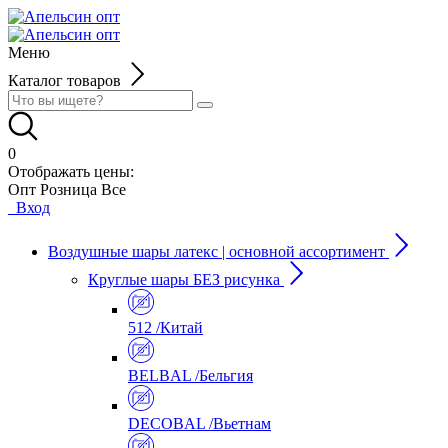
Меню
Каталог товаров
0
Отображать цены:
Опт
Розница
Все
Вход
Воздушные шары латекс | основной ассортимент
Круглые шары БЕЗ рисунка
512 /Китай
BELBAL /Бельгия
DECOBAL /Вьетнам