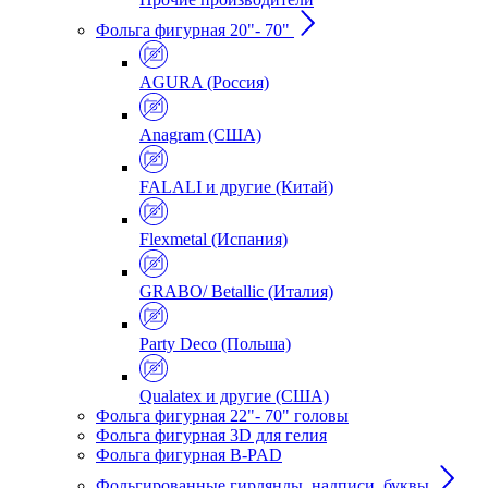
Фольга фигурная 20"- 70"
AGURA (Россия)
Anagram (США)
FALALI и другие (Китай)
Flexmetal (Испания)
GRABO/ Betallic (Италия)
Party Deco (Польша)
Qualatex и другие (США)
Фольга фигурная 22"- 70" головы
Фольга фигурная 3D для гелия
Фольга фигурная B-PAD
Фольгированные гирлянды, надписи, буквы