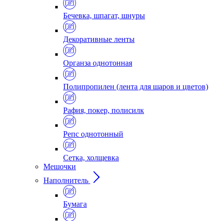
Бечевка, шпагат, шнуры
Декоративные ленты
Органза однотонная
Полипропилен (лента для шаров и цветов)
Рафия, покер, полисилк
Репс однотонный
Сетка, холщевка
Мешочки
Наполнитель
Бумага