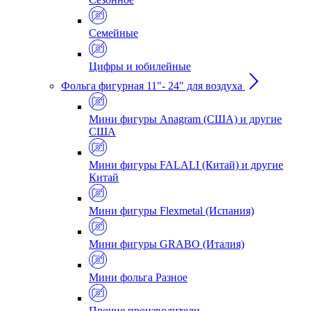
Семейные
Цифры и юбилейные
Фольга фигурная 11"- 24" для воздуха
Мини фигуры Anagram (США) и другие
США
Мини фигуры FALALI (Китай) и другие
Китай
Мини фигуры Flexmetal (Испания)
Мини фигуры GRABO (Италия)
Мини фольга Разное
Прочие производители