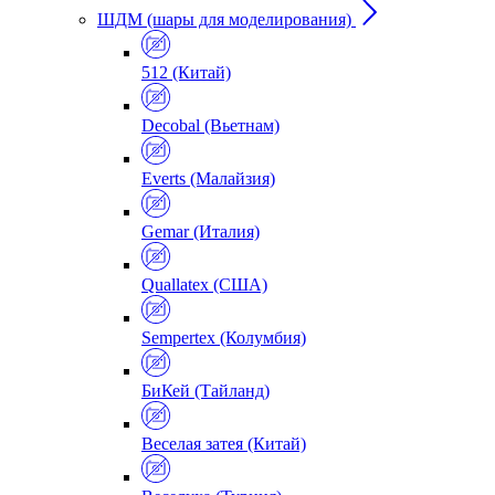
ШДМ (шары для моделирования)
512 (Китай)
Decobal (Вьетнам)
Everts (Малайзия)
Gemar (Италия)
Quallatex (США)
Sempertex (Колумбия)
БиКей (Тайланд)
Веселая затея (Китай)