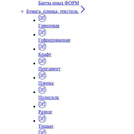
Банты иных ФОРМ
Бумага, пленка, текстиль
Глянцевая
Гофрированная
Крафт
Пергамент
Пленка
Полисилк
Разное
Тишью