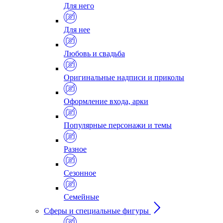
Для него
Для нее
Любовь и свадьба
Оригинальные надписи и приколы
Оформление входа, арки
Популярные персонажи и темы
Разное
Сезонное
Семейные
Сферы и специальные фигуры