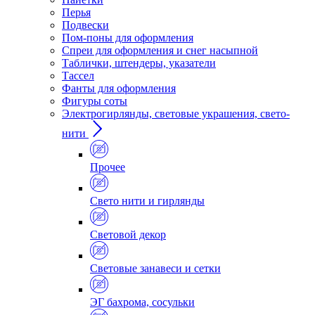
Перья
Подвески
Пом-поны для оформления
Спреи для оформления и снег насыпной
Таблички, штендеры, указатели
Тассел
Фанты для оформления
Фигуры соты
Электрогирлянды, световые украшения, свето-
нити
Прочее
Свето нити и гирлянды
Световой декор
Световые занавеси и сетки
ЭГ бахрома, сосульки