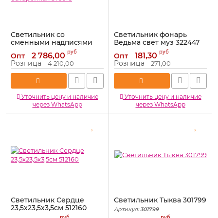
Светильник со
Светильник фонарь
сменными надписями
Ведьма свет муз 322447
25х30см на батарейках
Артикул:
322447
руб
руб
2 786,00
181,30
Опт
Опт
ST5618
Розница
Розница
4 210,00
271,00
Артикул:
ST5618
Уточнить цену и наличие
Уточнить цену и наличие
через WhatsApp
через WhatsApp
Светильник Сердце
Светильник Тыква 301799
23,5х23,5х3,5см 512160
Артикул:
301799
Артикул:
328161
руб
руб