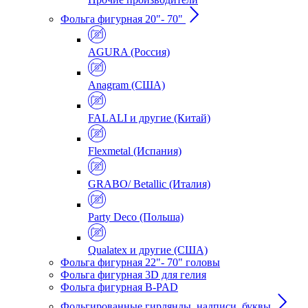
Фольга фигурная 20"- 70"
AGURA (Россия)
Anagram (США)
FALALI и другие (Китай)
Flexmetal (Испания)
GRABO/ Betallic (Италия)
Party Deco (Польша)
Qualatex и другие (США)
Фольга фигурная 22"- 70" головы
Фольга фигурная 3D для гелия
Фольга фигурная B-PAD
Фольгированные гирлянды, надписи, буквы