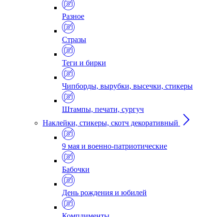
Разное
Стразы
Теги и бирки
Чипборды, вырубки, высечки, стикеры
Штампы, печати, сургуч
Наклейки, стикеры, скотч декоративный
9 мая и военно-патриотические
Бабочки
День рождения и юбилей
Комплименты