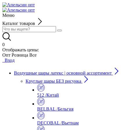
Меню
Каталог товаров
0
Отображать цены:
Опт
Розница
Все
Вход
Воздушные шары латекс | основной ассортимент
Круглые шары БЕЗ рисунка
512 /Китай
BELBAL /Бельгия
DECOBAL /Вьетнам