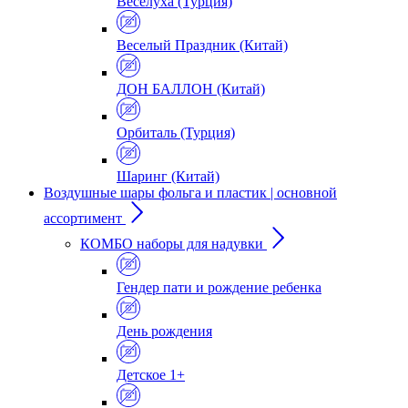
Веселуха (Турция)
Веселый Праздник (Китай)
ДОН БАЛЛОН (Китай)
Орбиталь (Турция)
Шаринг (Китай)
Воздушные шары фольга и пластик | основной
ассортимент
КОМБО наборы для надувки
Гендер пати и рождение ребенка
День рождения
Детское 1+