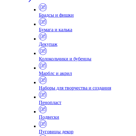
Брадсы и фишки
Бумага и калька
Декупаж
Колокольчики и бубенцы
Марблс и акрил
Наборы для творчества и создания
Пенопласт
Подвески
Пуговицы декор