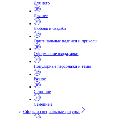
Для него
Для нее
Любовь и свадьба
Оригинальные надписи и приколы
Оформление входа, арки
Популярные персонажи и темы
Разное
Сезонное
Семейные
Сферы и специальные фигуры