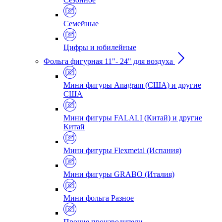
Семейные
Цифры и юбилейные
Фольга фигурная 11"- 24" для воздуха
Мини фигуры Anagram (США) и другие
США
Мини фигуры FALALI (Китай) и другие
Китай
Мини фигуры Flexmetal (Испания)
Мини фигуры GRABO (Италия)
Мини фольга Разное
Прочие производители