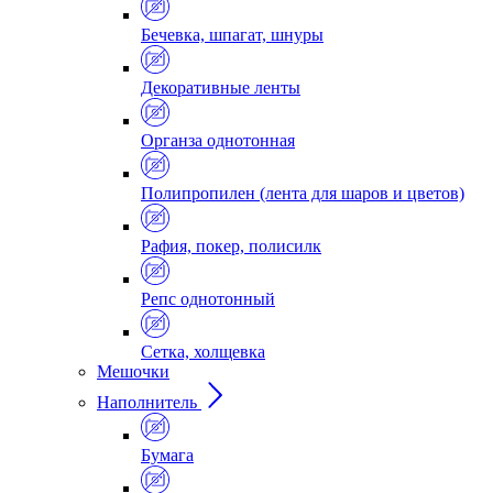
Бечевка, шпагат, шнуры
Декоративные ленты
Органза однотонная
Полипропилен (лента для шаров и цветов)
Рафия, покер, полисилк
Репс однотонный
Сетка, холщевка
Мешочки
Наполнитель
Бумага