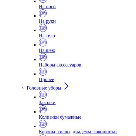
На ноги
На руки
На тело
На шею
Наборы аксессуаров
Прочее
Головные уборы
Заколки
Колпачки бумажные
Короны, тиары, диадемы, кокошники