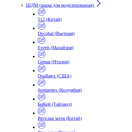
ШДМ (шары для моделирования)
512 (Китай)
Decobal (Вьетнам)
Everts (Малайзия)
Gemar (Италия)
Quallatex (США)
Sempertex (Колумбия)
БиКей (Тайланд)
Веселая затея (Китай)