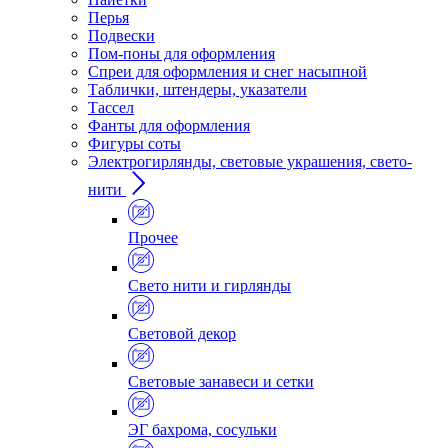
Перья
Подвески
Пом-поны для оформления
Спреи для оформления и снег насыпной
Таблички, штендеры, указатели
Тассел
Фанты для оформления
Фигуры соты
Электрогирлянды, световые украшения, свето-
нити
Прочее
Свето нити и гирлянды
Световой декор
Световые занавеси и сетки
ЭГ бахрома, сосульки