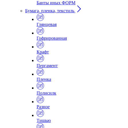
Банты иных ФОРМ
Бумага, пленка, текстиль
Глянцевая
Гофрированная
Крафт
Пергамент
Пленка
Полисилк
Разное
Тишью