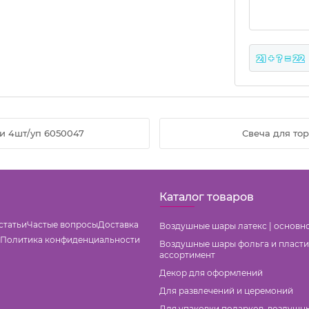
21 + ? = 22
ти 4шт/уп 6050047
Свеча для то
Каталог товаров
статьи
Частые вопросы
Доставка
Воздушные шары латекс | основн
Политика конфиденциальности
Воздушные шары фольга и пласти
ассортимент
Декор для оформлений
Для развлечений и церемоний
Для упаковки подарков, воздушн