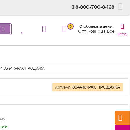
8-800-700-8-168
Отображать цены:
0
Опт
Розница
Все
Вход
ша 4 834416-РАСПРОДАЖА
834416-РАСПРОДАЖА
Артикул:
зыв
ичии