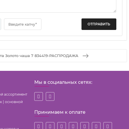
Введите капчу*
рта Золото чаша 7 834419-РАСПРОДАЖА
Мы в социальных сетях:
ой ассортимент
к | основной
Принимаем к оплате
ых шаров и