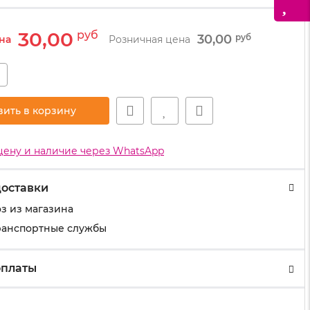
30,00
руб
30,00
руб
на
Розничная цена
+
вить в корзину
цену и наличие через WhatsApp
доставки
з из магазина
ранспортные службы
оплаты