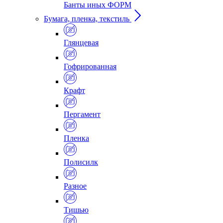
Банты иных ФОРМ
Бумага, пленка, текстиль
Глянцевая
Гофрированная
Крафт
Пергамент
Пленка
Полисилк
Разное
Тишью