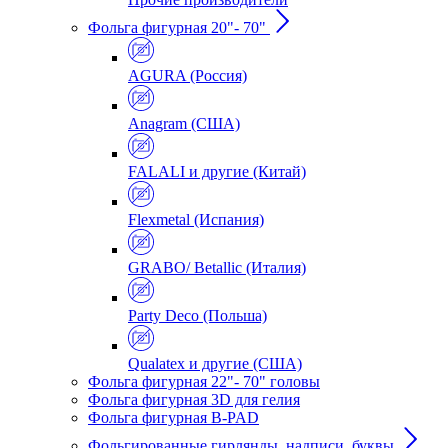
Фольга фигурная 20"- 70"
AGURA (Россия)
Anagram (США)
FALALI и другие (Китай)
Flexmetal (Испания)
GRABO/ Betallic (Италия)
Party Deco (Польша)
Qualatex и другие (США)
Фольга фигурная 22"- 70" головы
Фольга фигурная 3D для гелия
Фольга фигурная B-PAD
Фольгированные гирлянды, надписи, буквы