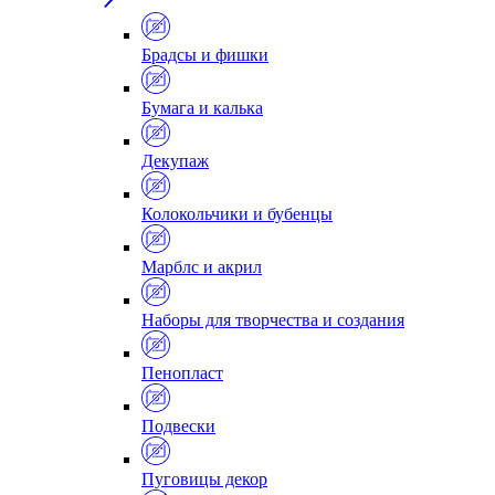
Брадсы и фишки
Бумага и калька
Декупаж
Колокольчики и бубенцы
Марблс и акрил
Наборы для творчества и создания
Пенопласт
Подвески
Пуговицы декор