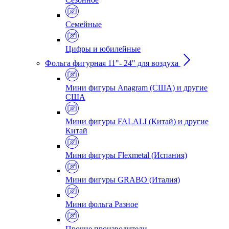
Семейные
Цифры и юбилейные
Фольга фигурная 11"- 24" для воздуха
Мини фигуры Anagram (США) и другие
США
Мини фигуры FALALI (Китай) и другие
Китай
Мини фигуры Flexmetal (Испания)
Мини фигуры GRABO (Италия)
Мини фольга Разное
Прочие производители