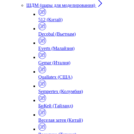
ШДМ (шары для моделирования)
512 (Китай)
Decobal (Вьетнам)
Everts (Малайзия)
Gemar (Италия)
Quallatex (США)
Sempertex (Колумбия)
БиКей (Тайланд)
Веселая затея (Китай)