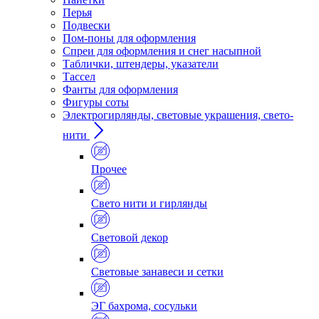
Перья
Подвески
Пом-поны для оформления
Спреи для оформления и снег насыпной
Таблички, штендеры, указатели
Тассел
Фанты для оформления
Фигуры соты
Электрогирлянды, световые украшения, свето-
нити
Прочее
Свето нити и гирлянды
Световой декор
Световые занавеси и сетки
ЭГ бахрома, сосульки