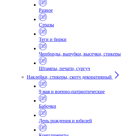
Разное
Стразы
Теги и бирки
Чипборды, вырубки, высечки, стикеры
Штампы, печати, сургуч
Наклейки, стикеры, скотч декоративный
9 мая и военно-патриотические
Бабочки
День рождения и юбилей
Комплименты