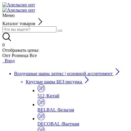
Меню
Каталог товаров
0
Отображать цены:
Опт
Розница
Все
Вход
Воздушные шары латекс | основной ассортимент
Круглые шары БЕЗ рисунка
512 /Китай
BELBAL /Бельгия
DECOBAL /Вьетнам