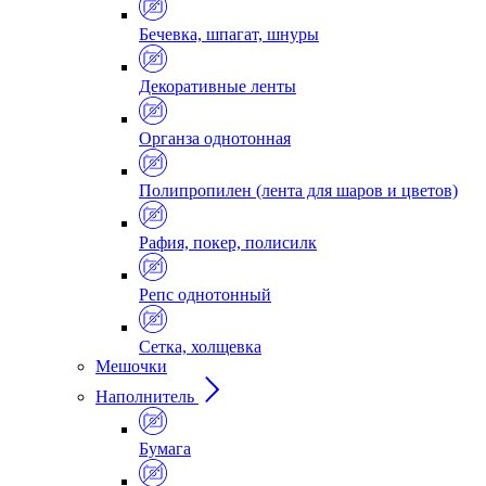
Бечевка, шпагат, шнуры
Декоративные ленты
Органза однотонная
Полипропилен (лента для шаров и цветов)
Рафия, покер, полисилк
Репс однотонный
Сетка, холщевка
Мешочки
Наполнитель
Бумага