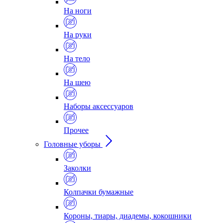
На ноги
На руки
На тело
На шею
Наборы аксессуаров
Прочее
Головные уборы
Заколки
Колпачки бумажные
Короны, тиары, диадемы, кокошники