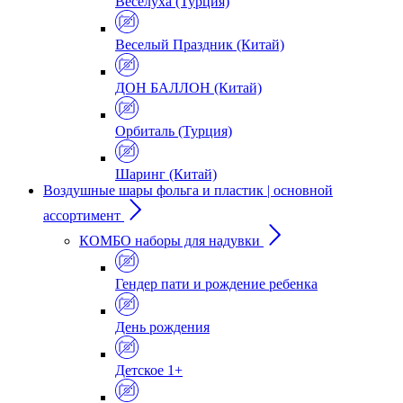
Веселуха (Турция)
Веселый Праздник (Китай)
ДОН БАЛЛОН (Китай)
Орбиталь (Турция)
Шаринг (Китай)
Воздушные шары фольга и пластик | основной
ассортимент
КОМБО наборы для надувки
Гендер пати и рождение ребенка
День рождения
Детское 1+