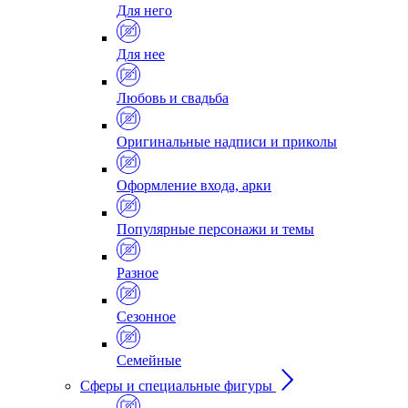
Для него
Для нее
Любовь и свадьба
Оригинальные надписи и приколы
Оформление входа, арки
Популярные персонажи и темы
Разное
Сезонное
Семейные
Сферы и специальные фигуры