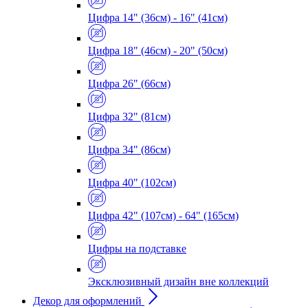
Цифра 14" (36см) - 16" (41см)
Цифра 18" (46см) - 20" (50см)
Цифра 26" (66см)
Цифра 32" (81см)
Цифра 34" (86см)
Цифра 40" (102см)
Цифра 42" (107см) - 64" (165см)
Цифры на подставке
Эксклюзивный дизайн вне коллекций
Декор для оформлений