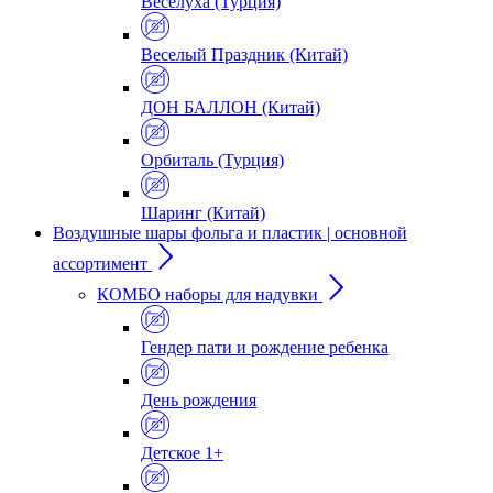
Веселуха (Турция)
Веселый Праздник (Китай)
ДОН БАЛЛОН (Китай)
Орбиталь (Турция)
Шаринг (Китай)
Воздушные шары фольга и пластик | основной
ассортимент
КОМБО наборы для надувки
Гендер пати и рождение ребенка
День рождения
Детское 1+