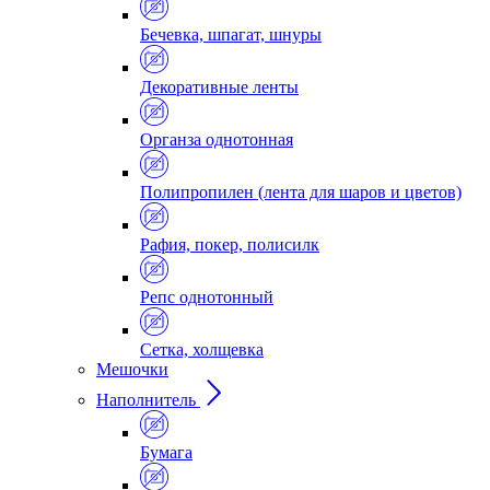
Бечевка, шпагат, шнуры
Декоративные ленты
Органза однотонная
Полипропилен (лента для шаров и цветов)
Рафия, покер, полисилк
Репс однотонный
Сетка, холщевка
Мешочки
Наполнитель
Бумага