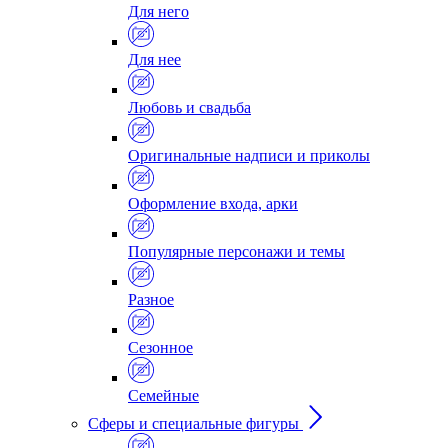
Для него
Для нее
Любовь и свадьба
Оригинальные надписи и приколы
Оформление входа, арки
Популярные персонажи и темы
Разное
Сезонное
Семейные
Сферы и специальные фигуры