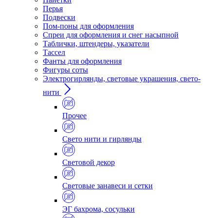
Перья
Подвески
Пом-поны для оформления
Спреи для оформления и снег насыпной
Таблички, штендеры, указатели
Тассел
Фанты для оформления
Фигуры соты
Электрогирлянды, световые украшения, свето-
нити
Прочее
Свето нити и гирлянды
Световой декор
Световые занавеси и сетки
ЭГ бахрома, сосульки