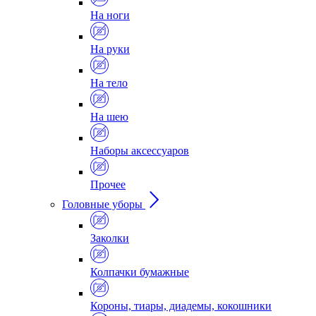
На ноги
На руки
На тело
На шею
Наборы аксессуаров
Прочее
Головные уборы
Заколки
Колпачки бумажные
Короны, тиары, диадемы, кокошники