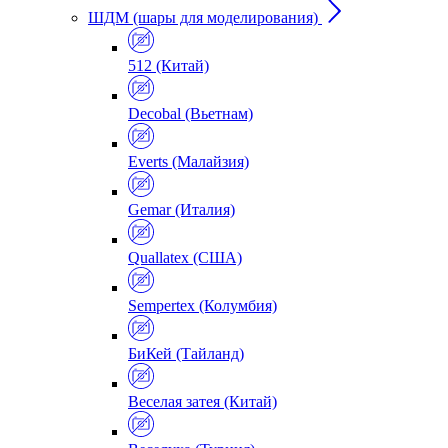
ШДМ (шары для моделирования)
512 (Китай)
Decobal (Вьетнам)
Everts (Малайзия)
Gemar (Италия)
Quallatex (США)
Sempertex (Колумбия)
БиКей (Тайланд)
Веселая затея (Китай)