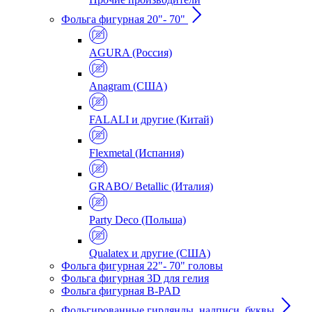
Фольга фигурная 20"- 70"
AGURA (Россия)
Anagram (США)
FALALI и другие (Китай)
Flexmetal (Испания)
GRABO/ Betallic (Италия)
Party Deco (Польша)
Qualatex и другие (США)
Фольга фигурная 22"- 70" головы
Фольга фигурная 3D для гелия
Фольга фигурная B-PAD
Фольгированные гирлянды, надписи, буквы