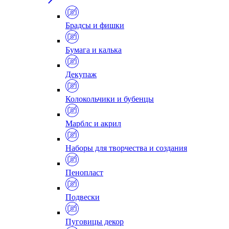
Брадсы и фишки
Бумага и калька
Декупаж
Колокольчики и бубенцы
Марблс и акрил
Наборы для творчества и создания
Пенопласт
Подвески
Пуговицы декор