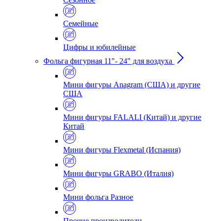
Семейные
Цифры и юбилейные
Фольга фигурная 11"- 24" для воздуха
Мини фигуры Anagram (США) и другие
США
Мини фигуры FALALI (Китай) и другие
Китай
Мини фигуры Flexmetal (Испания)
Мини фигуры GRABO (Италия)
Мини фольга Разное
Прочие производители