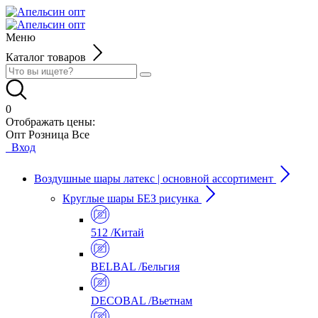
Меню
Каталог товаров
0
Отображать цены:
Опт
Розница
Все
Вход
Воздушные шары латекс | основной ассортимент
Круглые шары БЕЗ рисунка
512 /Китай
BELBAL /Бельгия
DECOBAL /Вьетнам