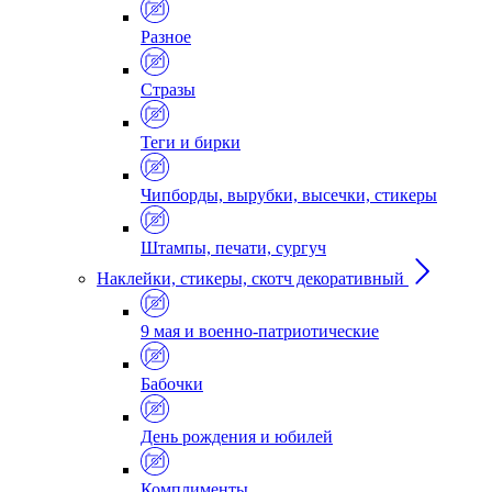
Разное
Стразы
Теги и бирки
Чипборды, вырубки, высечки, стикеры
Штампы, печати, сургуч
Наклейки, стикеры, скотч декоративный
9 мая и военно-патриотические
Бабочки
День рождения и юбилей
Комплименты