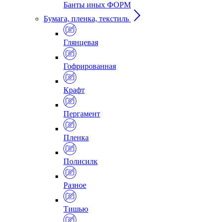
Банты иных ФОРМ
Бумага, пленка, текстиль
Глянцевая
Гофрированная
Крафт
Пергамент
Пленка
Полисилк
Разное
Тишью