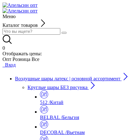
Меню
Каталог товаров
0
Отображать цены:
Опт
Розница
Все
Вход
Воздушные шары латекс | основной ассортимент
Круглые шары БЕЗ рисунка
512 /Китай
BELBAL /Бельгия
DECOBAL /Вьетнам