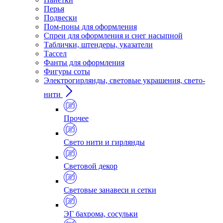
Перья
Подвески
Пом-поны для оформления
Спреи для оформления и снег насыпной
Таблички, штендеры, указатели
Тассел
Фанты для оформления
Фигуры соты
Электрогирлянды, световые украшения, свето-
нити
Прочее
Свето нити и гирлянды
Световой декор
Световые занавеси и сетки
ЭГ бахрома, сосульки