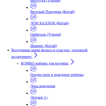
Веселуха (Турция)
Веселый Праздник (Китай)
ДОН БАЛЛОН (Китай)
Орбиталь (Турция)
Шаринг (Китай)
Воздушные шары фольга и пластик | основной
ассортимент
КОМБО наборы для надувки
Гендер пати и рождение ребенка
День рождения
Детское 1+