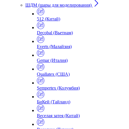
ШДМ (шары для моделирования)
512 (Китай)
Decobal (Вьетнам)
Everts (Малайзия)
Gemar (Италия)
Quallatex (США)
Sempertex (Колумбия)
БиКей (Тайланд)
Веселая затея (Китай)