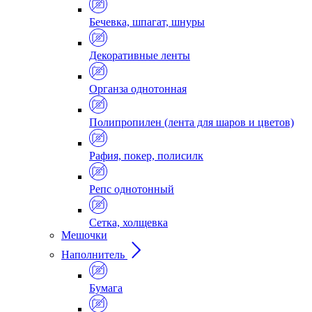
Бечевка, шпагат, шнуры
Декоративные ленты
Органза однотонная
Полипропилен (лента для шаров и цветов)
Рафия, покер, полисилк
Репс однотонный
Сетка, холщевка
Мешочки
Наполнитель
Бумага