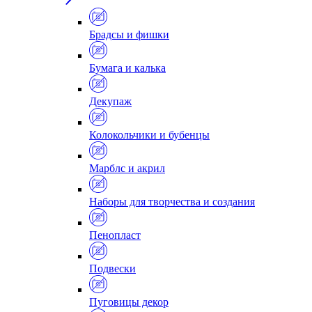
Брадсы и фишки
Бумага и калька
Декупаж
Колокольчики и бубенцы
Марблс и акрил
Наборы для творчества и создания
Пенопласт
Подвески
Пуговицы декор