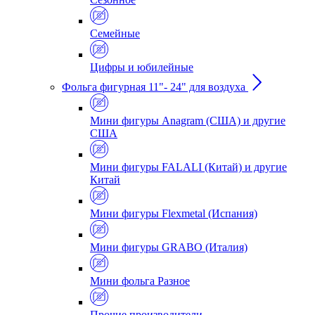
Семейные
Цифры и юбилейные
Фольга фигурная 11"- 24" для воздуха
Мини фигуры Anagram (США) и другие
США
Мини фигуры FALALI (Китай) и другие
Китай
Мини фигуры Flexmetal (Испания)
Мини фигуры GRABO (Италия)
Мини фольга Разное
Прочие производители