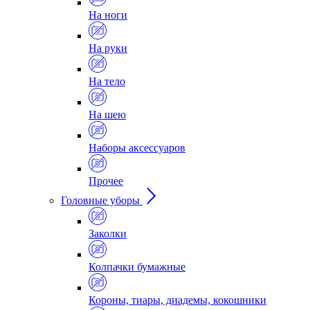
На ноги
На руки
На тело
На шею
Наборы аксессуаров
Прочее
Головные уборы
Заколки
Колпачки бумажные
Короны, тиары, диадемы, кокошники