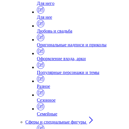
Для него
Для нее
Любовь и свадьба
Оригинальные надписи и приколы
Оформление входа, арки
Популярные персонажи и темы
Разное
Сезонное
Семейные
Сферы и специальные фигуры