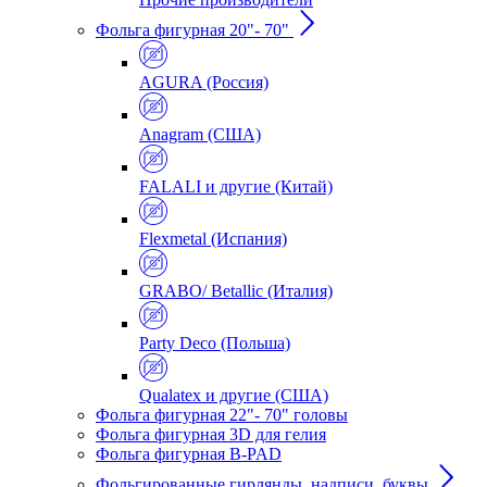
Фольга фигурная 20"- 70"
AGURA (Россия)
Anagram (США)
FALALI и другие (Китай)
Flexmetal (Испания)
GRABO/ Betallic (Италия)
Party Deco (Польша)
Qualatex и другие (США)
Фольга фигурная 22"- 70" головы
Фольга фигурная 3D для гелия
Фольга фигурная B-PAD
Фольгированные гирлянды, надписи, буквы