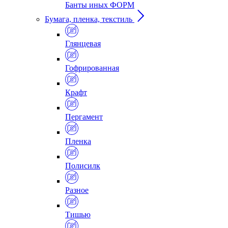
Банты иных ФОРМ
Бумага, пленка, текстиль
Глянцевая
Гофрированная
Крафт
Пергамент
Пленка
Полисилк
Разное
Тишью