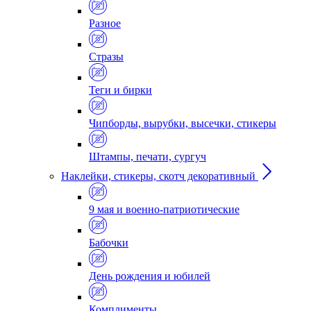
Разное
Стразы
Теги и бирки
Чипборды, вырубки, высечки, стикеры
Штампы, печати, сургуч
Наклейки, стикеры, скотч декоративный
9 мая и военно-патриотические
Бабочки
День рождения и юбилей
Комплименты