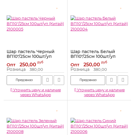
Шар пастель Черный
Шар пастель Белый
ВП10"/25см 100шт/уп
ВП10"/25см 100шт/уп
(Китай) 2100005
(Китай) 2100004
руб
руб
250,00
250,00
Опт
Опт
Артикул:
2100005
Артикул:
2100004
Розница
Розница
380,00
380,00
Предзаказ
Предзаказ
Уточнить цену и наличие
Уточнить цену и наличие
через WhatsApp
через WhatsApp