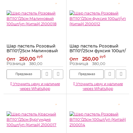
Шар пастель Розовый
Шар пастель Розовый
ВП10"/25см Малиновый
ВП10"/25см фуксия 100шт/
100шт/уп (Китай) 2100018
уп (Китай) 2100012
руб
руб
250,00
250,00
Опт
Опт
Артикул:
2100018
Артикул:
2100012
Розница
Розница
380,00
380,00
Предзаказ
Предзаказ
Уточнить цену и наличие
Уточнить цену и наличие
через WhatsApp
через WhatsApp