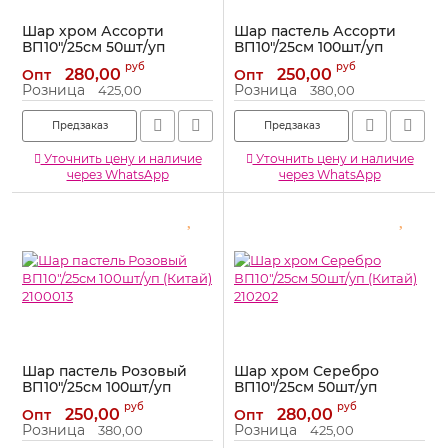
Шар хром Ассорти
Шар пастель Ассорти
ВП10"/25см 50шт/уп
ВП10"/25см 100шт/уп
(Китай) 210200
(Китай) 210000
руб
руб
280,00
250,00
Опт
Опт
Артикул:
210200
Артикул:
210000
Розница
Розница
425,00
380,00
Предзаказ
Предзаказ
Уточнить цену и наличие
Уточнить цену и наличие
через WhatsApp
через WhatsApp
Шар пастель Розовый
Шар хром Серебро
ВП10"/25см 100шт/уп
ВП10"/25см 50шт/уп
(Китай) 2100013
(Китай) 210202
руб
руб
250,00
280,00
Опт
Опт
Артикул:
2100013
Артикул:
210202
Розница
Розница
380,00
425,00