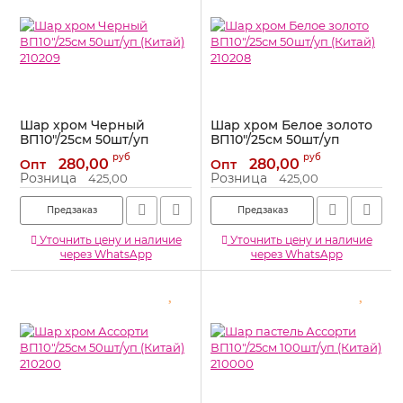
Шар хром Черный
Шар хром Белое золото
ВП10"/25см 50шт/уп
ВП10"/25см 50шт/уп
(Китай) 210209
(Китай) 210208
руб
руб
280,00
280,00
Опт
Опт
Артикул:
210209
Артикул:
210208
Розница
Розница
425,00
425,00
Предзаказ
Предзаказ
Уточнить цену и наличие
Уточнить цену и наличие
через WhatsApp
через WhatsApp