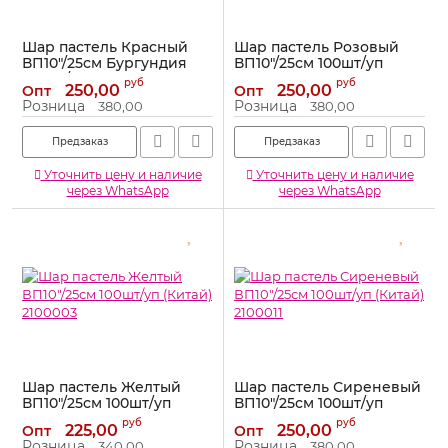
Шар пастель Красный
Шар пастель Розовый
ВП10"/25см Бургундия
ВП10"/25см 100шт/уп
100шт/уп (Китай) 2100017
(Китай) 2100014
руб
руб
250,00
250,00
Опт
Опт
Артикул:
2100017
Артикул:
2100014
Розница
Розница
380,00
380,00
Предзаказ
Предзаказ
Уточнить цену и наличие
Уточнить цену и наличие
через WhatsApp
через WhatsApp
Шар пастель Желтый
Шар пастель Сиреневый
ВП10"/25см 100шт/уп
ВП10"/25см 100шт/уп
(Китай) 2100003
(Китай) 2100011
руб
руб
225,00
250,00
Опт
Опт
Артикул:
2100003
Артикул:
2100011
Розница
Розница
340,00
380,00