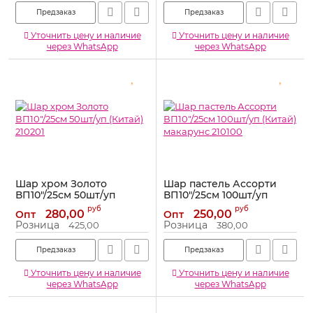
Предзаказ
Предзаказ
Уточнить цену и наличие
Уточнить цену и наличие
через WhatsApp
через WhatsApp
Шар хром Золото
Шар пастель Ассорти
ВП10"/25см 50шт/уп
ВП10"/25см 100шт/уп
(Китай) 210201
(Китай) макарунс 210100
руб
руб
280,00
250,00
Опт
Опт
Артикул:
210201
Артикул:
210100
Розница
Розница
425,00
380,00
Предзаказ
Предзаказ
Уточнить цену и наличие
Уточнить цену и наличие
через WhatsApp
через WhatsApp