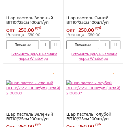
Шар пастель Зеленый
Шар пастель Синий
ВП10"/25см 100шт/уп
ВП10"/25см 100шт/уп
(Китай) 2100008
(Китай) 2100006
руб
руб
250,00
250,00
Опт
Опт
Артикул:
2100008
Артикул:
2100006
Розница
Розница
380,00
380,00
Предзаказ
Предзаказ
Уточнить цену и наличие
Уточнить цену и наличие
через WhatsApp
через WhatsApp
Шар пастель Зеленый
Шар пастель Голубой
ВП10"/25см 100шт/уп
ВП10"/25см 100шт/уп
(Китай) 2100009
(Китай) 2100007
руб
руб
250,00
250,00
Опт
Опт