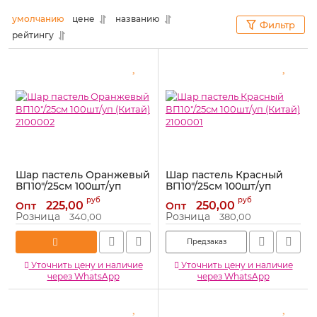
умолчанию
цене
названию
Фильтр
рейтингу
Шар пастель Оранжевый
Шар пастель Красный
ВП10"/25см 100шт/уп
ВП10"/25см 100шт/уп
(Китай) 2100002
(Китай) 2100001
руб
руб
225,00
250,00
Опт
Опт
Артикул:
2100002
Артикул:
2100001
Розница
Розница
340,00
380,00
Предзаказ
Уточнить цену и наличие
Уточнить цену и наличие
через WhatsApp
через WhatsApp