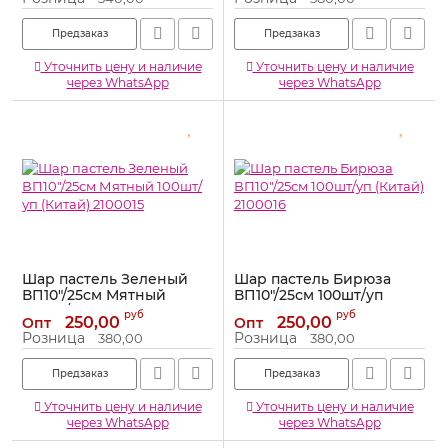
Предзаказ
Предзаказ
Уточнить цену и наличие
Уточнить цену и наличие
через WhatsApp
через WhatsApp
Шар пастель Зеленый
Шар пастель Бирюза
ВП10"/25см Мятный
ВП10"/25см 100шт/уп
100шт/уп (Китай) 2100015
(Китай) 2100016
руб
руб
250,00
250,00
Опт
Опт
Артикул:
2100015
Артикул:
2100016
Розница
Розница
380,00
380,00
Предзаказ
Предзаказ
Уточнить цену и наличие
Уточнить цену и наличие
через WhatsApp
через WhatsApp