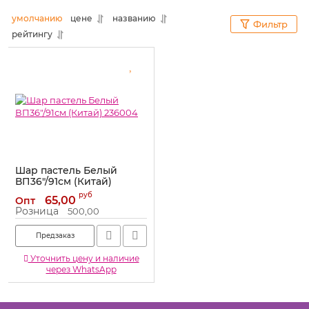
умолчанию
цене
названию
Фильтр
рейтингу
Шар пастель Белый
ВП36"/91см (Китай)
236004
руб
65,00
Опт
Артикул:
236004
Розница
500,00
Предзаказ
Уточнить цену и наличие
через WhatsApp