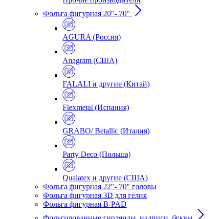
Фольга фигурная 20"- 70"
AGURA (Россия)
Anagram (США)
FALALI и другие (Китай)
Flexmetal (Испания)
GRABO/ Betallic (Италия)
Party Deco (Польша)
Qualatex и другие (США)
Фольга фигурная 22"- 70" головы
Фольга фигурная 3D для гелия
Фольга фигурная B-PAD
Фольгированные гирлянды, надписи, буквы