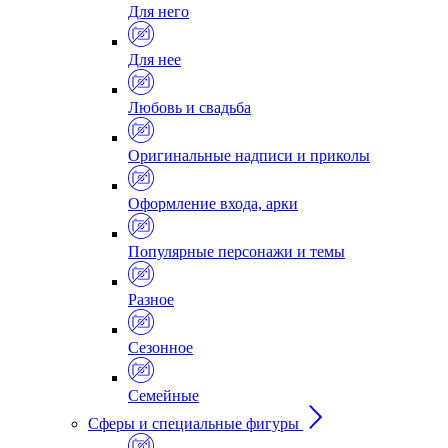
Для него
Для нее
Любовь и свадьба
Оригинальные надписи и приколы
Оформление входа, арки
Популярные персонажи и темы
Разное
Сезонное
Семейные
Сферы и специальные фигуры