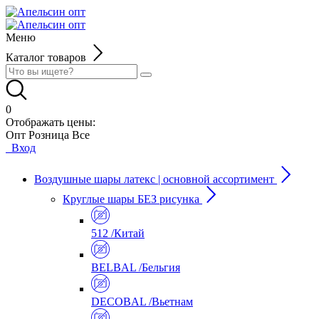
Меню
Каталог товаров
0
Отображать цены:
Опт
Розница
Все
Вход
Воздушные шары латекс | основной ассортимент
Круглые шары БЕЗ рисунка
512 /Китай
BELBAL /Бельгия
DECOBAL /Вьетнам