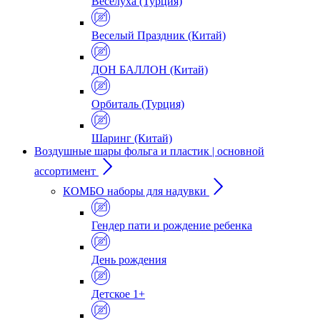
Веселуха (Турция)
Веселый Праздник (Китай)
ДОН БАЛЛОН (Китай)
Орбиталь (Турция)
Шаринг (Китай)
Воздушные шары фольга и пластик | основной
ассортимент
КОМБО наборы для надувки
Гендер пати и рождение ребенка
День рождения
Детское 1+