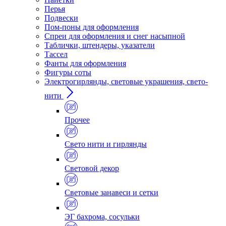
Перья
Подвески
Пом-поны для оформления
Спреи для оформления и снег насыпной
Таблички, штендеры, указатели
Тассел
Фанты для оформления
Фигуры соты
Электрогирлянды, световые украшения, свето-
нити
Прочее
Свето нити и гирлянды
Световой декор
Световые занавеси и сетки
ЭГ бахрома, сосульки