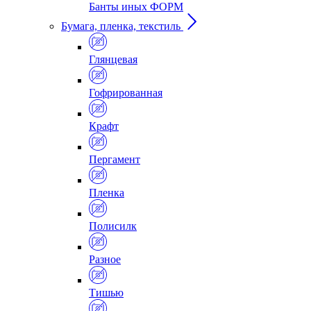
Банты иных ФОРМ
Бумага, пленка, текстиль
Глянцевая
Гофрированная
Крафт
Пергамент
Пленка
Полисилк
Разное
Тишью