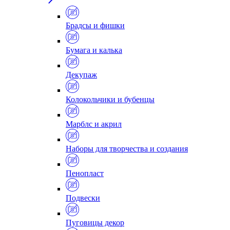
Брадсы и фишки
Бумага и калька
Декупаж
Колокольчики и бубенцы
Марблс и акрил
Наборы для творчества и создания
Пенопласт
Подвески
Пуговицы декор