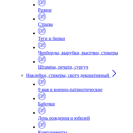
Разное
Стразы
Теги и бирки
Чипборды, вырубки, высечки, стикеры
Штампы, печати, сургуч
Наклейки, стикеры, скотч декоративный
9 мая и военно-патриотические
Бабочки
День рождения и юбилей
Комплименты