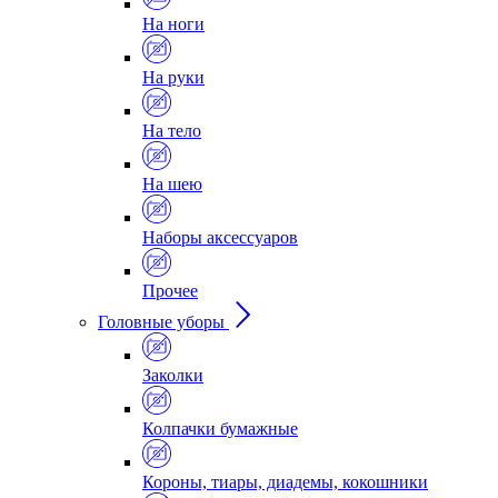
На ноги
На руки
На тело
На шею
Наборы аксессуаров
Прочее
Головные уборы
Заколки
Колпачки бумажные
Короны, тиары, диадемы, кокошники