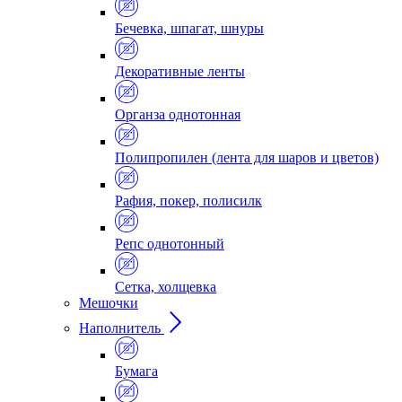
Бечевка, шпагат, шнуры
Декоративные ленты
Органза однотонная
Полипропилен (лента для шаров и цветов)
Рафия, покер, полисилк
Репс однотонный
Сетка, холщевка
Мешочки
Наполнитель
Бумага