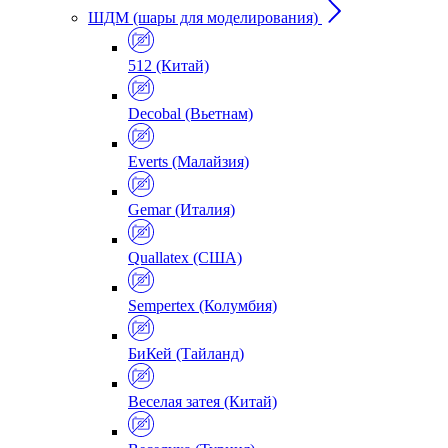
ШДМ (шары для моделирования)
512 (Китай)
Decobal (Вьетнам)
Everts (Малайзия)
Gemar (Италия)
Quallatex (США)
Sempertex (Колумбия)
БиКей (Тайланд)
Веселая затея (Китай)