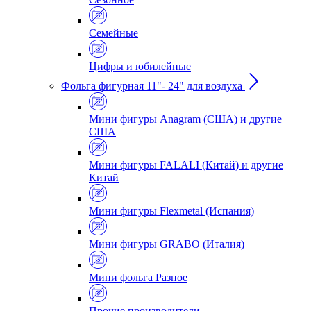
Семейные
Цифры и юбилейные
Фольга фигурная 11"- 24" для воздуха
Мини фигуры Anagram (США) и другие
США
Мини фигуры FALALI (Китай) и другие
Китай
Мини фигуры Flexmetal (Испания)
Мини фигуры GRABO (Италия)
Мини фольга Разное
Прочие производители