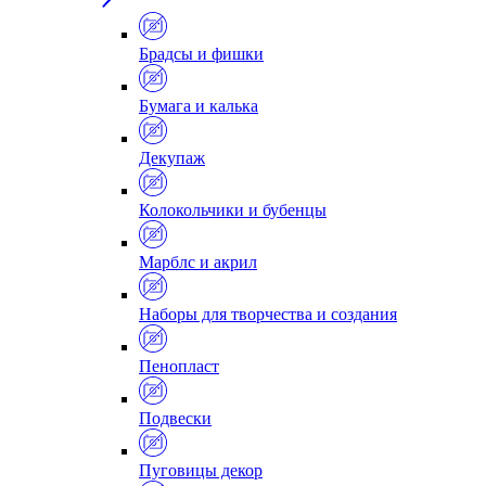
Брадсы и фишки
Бумага и калька
Декупаж
Колокольчики и бубенцы
Марблс и акрил
Наборы для творчества и создания
Пенопласт
Подвески
Пуговицы декор