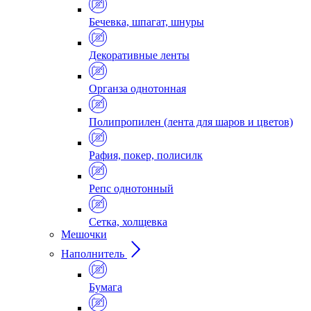
Бечевка, шпагат, шнуры
Декоративные ленты
Органза однотонная
Полипропилен (лента для шаров и цветов)
Рафия, покер, полисилк
Репс однотонный
Сетка, холщевка
Мешочки
Наполнитель
Бумага