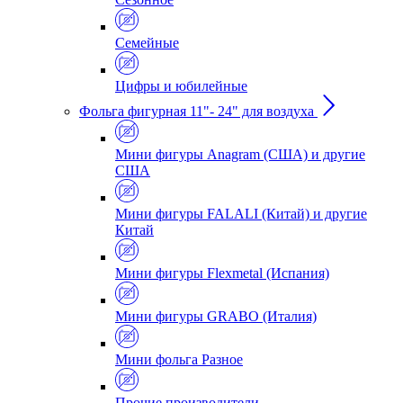
Семейные
Цифры и юбилейные
Фольга фигурная 11"- 24" для воздуха
Мини фигуры Anagram (США) и другие
США
Мини фигуры FALALI (Китай) и другие
Китай
Мини фигуры Flexmetal (Испания)
Мини фигуры GRABO (Италия)
Мини фольга Разное
Прочие производители