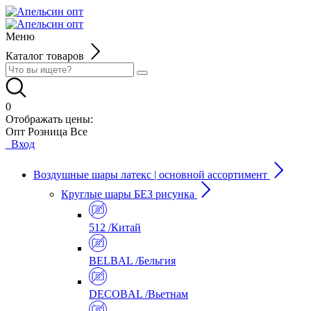
Меню
Каталог товаров
0
Отображать цены:
Опт
Розница
Все
Вход
Воздушные шары латекс | основной ассортимент
Круглые шары БЕЗ рисунка
512 /Китай
BELBAL /Бельгия
DECOBAL /Вьетнам