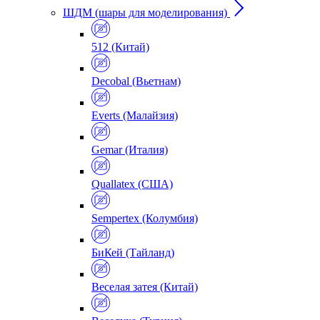
ШДМ (шары для моделирования)
512 (Китай)
Decobal (Вьетнам)
Everts (Малайзия)
Gemar (Италия)
Quallatex (США)
Sempertex (Колумбия)
БиКей (Тайланд)
Веселая затея (Китай)