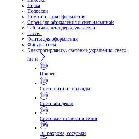
Перья
Подвески
Пом-поны для оформления
Спреи для оформления и снег насыпной
Таблички, штендеры, указатели
Тассел
Фанты для оформления
Фигуры соты
Электрогирлянды, световые украшения, свето-
нити
Прочее
Свето нити и гирлянды
Световой декор
Световые занавеси и сетки
ЭГ бахрома, сосульки