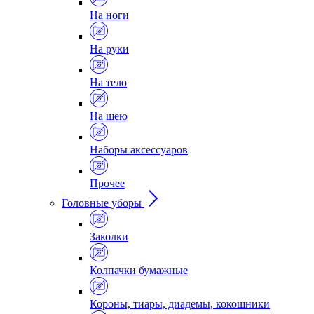
На ноги
На руки
На тело
На шею
Наборы аксессуаров
Прочее
Головные уборы
Заколки
Колпачки бумажные
Короны, тиары, диадемы, кокошники