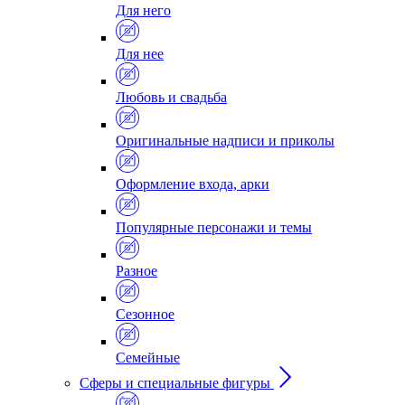
Для него
Для нее
Любовь и свадьба
Оригинальные надписи и приколы
Оформление входа, арки
Популярные персонажи и темы
Разное
Сезонное
Семейные
Сферы и специальные фигуры