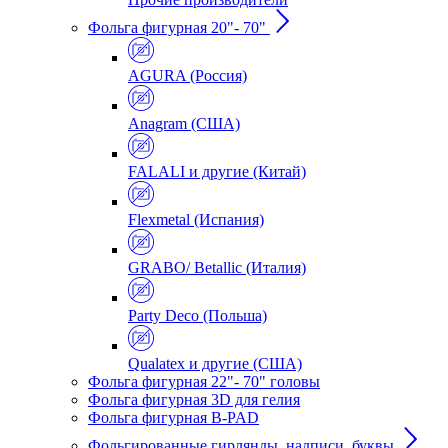
Фольга фигурная 20"- 70"
AGURA (Россия)
Anagram (США)
FALALI и другие (Китай)
Flexmetal (Испания)
GRABO/ Betallic (Италия)
Party Deco (Польша)
Qualatex и другие (США)
Фольга фигурная 22"- 70" головы
Фольга фигурная 3D для гелия
Фольга фигурная B-PAD
Фольгированные гирлянды, надписи, буквы