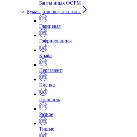
Банты иных ФОРМ
Бумага, пленка, текстиль
Глянцевая
Гофрированная
Крафт
Пергамент
Пленка
Полисилк
Разное
Тишью