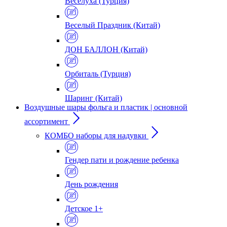
Веселуха (Турция)
Веселый Праздник (Китай)
ДОН БАЛЛОН (Китай)
Орбиталь (Турция)
Шаринг (Китай)
Воздушные шары фольга и пластик | основной
ассортимент
КОМБО наборы для надувки
Гендер пати и рождение ребенка
День рождения
Детское 1+