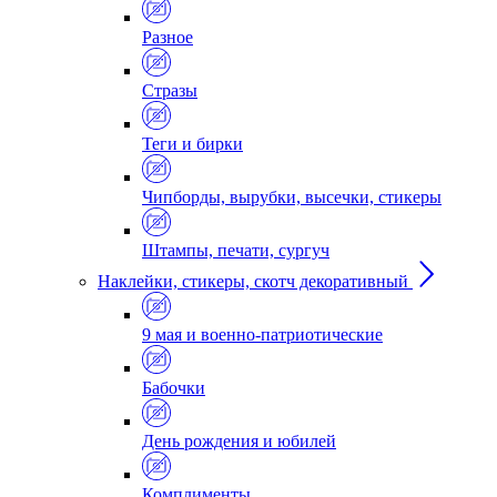
Разное
Стразы
Теги и бирки
Чипборды, вырубки, высечки, стикеры
Штампы, печати, сургуч
Наклейки, стикеры, скотч декоративный
9 мая и военно-патриотические
Бабочки
День рождения и юбилей
Комплименты