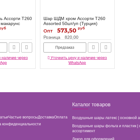
ь Ассорти Т260
Шар ШДМ хром Ассорти Т260
 макарунс
Assorted 50шт/уп (Турция)
руб
8025000
руб
573,50
Опт
8025000
Артикул:
Розница
820,00
Предзаказ
и наличие через
Уточнить цену и наличие через
sApp
WhatsApp
Каталог товаров
татьи
Частые вопросы
Доставка
Оплата
Воздушные шары латекс | основной 
а конфиденциальности
Воздушные шары фольга и пластик | 
ассортимент
Декор для оформлений