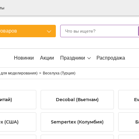
ты
товаров
Новинки
Акции
Праздники
Распродажа
для моделирования)
Веселуха (Турция)
Китай)
Decobal (Вьетнам)
Ev
ex (США)
Sempertex (Колумбия)
Б