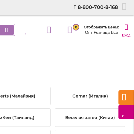
8-800-700-8-168
Отображать цены:
0
Опт
Розница
Все
Вход
erts (Малайзия)
Gemar (Италия)
иКей (Тайланд)
Веселая затея (Китай)