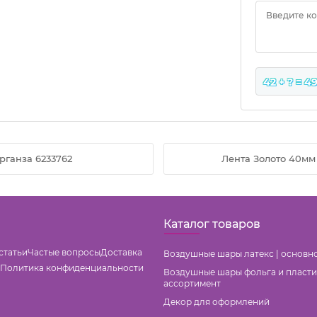
Введите к
42 + ? = 4
рганза 6233762
Лента Золото 40мм 
Каталог товаров
статьи
Частые вопросы
Доставка
Воздушные шары латекс | основн
Политика конфиденциальности
Воздушные шары фольга и пласти
ассортимент
Декор для оформлений