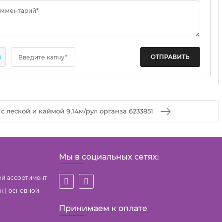
омментарий*
9
Введите капчу*
с леской и каймой 9,14м/рул органза 6233851
Мы в социальных сетях:
ой ассортимент
к | основной
Принимаем к оплате