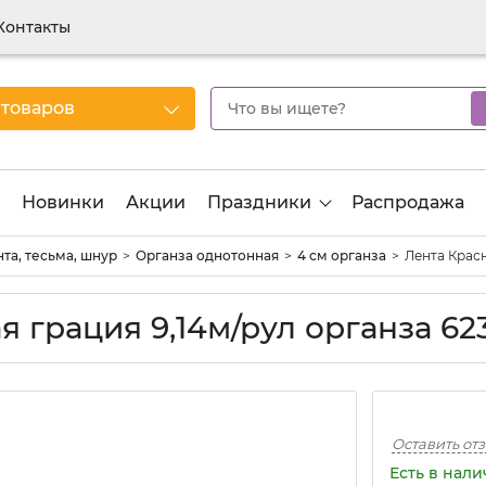
Контакты
 товаров
Новинки
Акции
Праздники
Распродажа
та, тесьма, шнур
Органза однотонная
4 см органза
Лента Красн
грация 9,14м/рул органза 623
Оставить от
Есть в нал