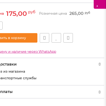
175,00
руб
265,00
руб
на
Розничная цена
+
вить в корзину
цену и наличие через WhatsApp
доставки
з из магазина
ранспортные службы
оплаты