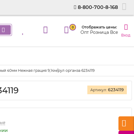
8-800-700-8-168
Отображать цены:
0
Опт
Розница
Все
Вход
ый 40мм Нежная грация 9,14м/рул органза 6234119
4119
6234119
Артикул:
зыв
ичии