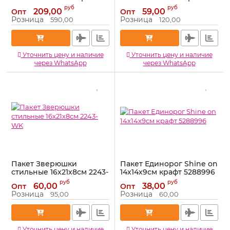
WK
741859
руб
руб
209,00
59,00
Опт
Опт
Артикул:
2104-WK
Артикул:
741859
Розница
Розница
590,00
120,00
Уточнить цену и наличие
Уточнить цену и наличие
через WhatsApp
через WhatsApp
Пакет Зверюшки
Пакет Единорог Shine on
стильные 16х21х8см 2243-
14х14х9см крафт 5288996
WK
Артикул:
5288996
руб
руб
60,00
38,00
Опт
Опт
Артикул:
2243-WK
Розница
Розница
95,00
60,00
Уточнить цену и наличие
Уточнить цену и наличие