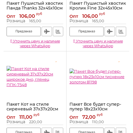
Пакет Пушистый хвостик
Пакет Пушистый хвостик
Панда Thanks 32х45х10см
Кролик Fine 32х45х10см
глянец ППК-1972
глянец ППК-1971
руб
руб
106,00
106,00
Опт
Опт
Артикул:
ППК-1972
Артикул:
ППК-1971
Розница
Розница
165,00
165,00
Предзаказ
Предзаказ
Уточнить цену и наличие
Уточнить цену и наличие
через WhatsApp
через WhatsApp
Пакет Кот на стиле
Пакет Все будет супер-
сиреневый 37х37х20см
пупер 18х23х10см
широкое дно, глянец
тиснение золотом 81198
руб
руб
111,00
72,00
Опт
Опт
ППК-7548
Артикул:
81198
Розница
Розница
220,00
110,00
Артикул:
ППК-7548
Предзаказ
Предзаказ