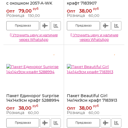
с окошком 2057-A-WK
крафт 7183907
Артикул:
2057-A-WK
Артикул:
7183907
руб
руб
79,00
38,00
Опт
Опт
Розница
Розница
150,00
60,00
Предзаказ
Предзаказ
Уточнить цену и наличие
Уточнить цену и наличие
через WhatsApp
через WhatsApp
Пакет Единорог Surprise
Пакет Beautiful Girl
14х14х9см крафт 5288994
14х14х9см крафт 7183913
Артикул:
5288994
Артикул:
7183913
руб
руб
38,00
38,00
Опт
Опт
Розница
Розница
60,00
60,00
Предзаказ
Предзаказ