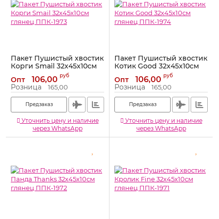
Пакет Пушистый хвостик
Пакет Пушистый хвостик
Корги Smail 32х45х10см
Котик Good 32х45х10см
глянец ППК-1973
глянец ППК-1974
руб
руб
106,00
106,00
Опт
Опт
Артикул:
ППК-1973
Артикул:
ППК-1974
Розница
Розница
165,00
165,00
Предзаказ
Предзаказ
Уточнить цену и наличие
Уточнить цену и наличие
через WhatsApp
через WhatsApp