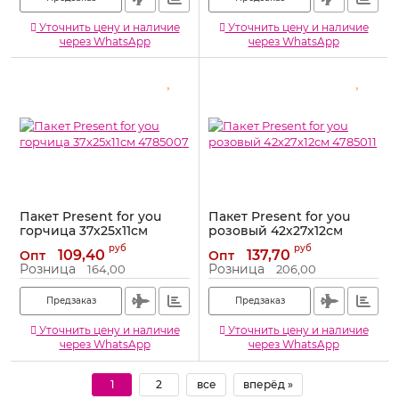
Уточнить цену и наличие
Уточнить цену и наличие
через WhatsApp
через WhatsApp
Пакет Present for you
Пакет Present for you
горчица 37х25х11см
розовый 42х27х12см
4785007
4785011
руб
руб
109,40
137,70
Опт
Опт
Артикул:
4785007
Артикул:
4785011
Розница
Розница
164,00
206,00
Предзаказ
Предзаказ
Уточнить цену и наличие
Уточнить цену и наличие
через WhatsApp
через WhatsApp
1
2
все
вперёд »