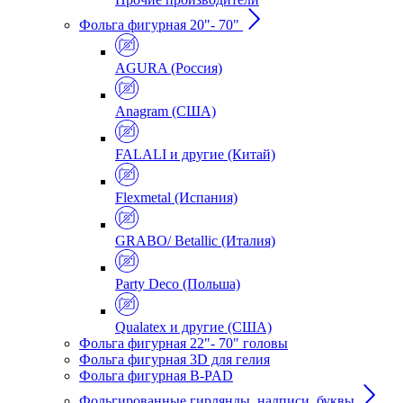
Фольга фигурная 20"- 70"
AGURA (Россия)
Anagram (США)
FALALI и другие (Китай)
Flexmetal (Испания)
GRABO/ Betallic (Италия)
Party Deco (Польша)
Qualatex и другие (США)
Фольга фигурная 22"- 70" головы
Фольга фигурная 3D для гелия
Фольга фигурная B-PAD
Фольгированные гирлянды, надписи, буквы