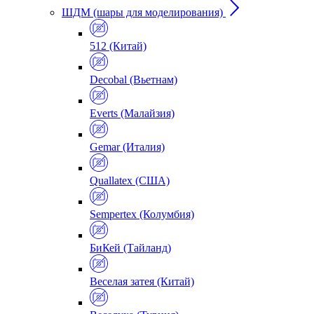
ШДМ (шары для моделирования)
512 (Китай)
Decobal (Вьетнам)
Everts (Малайзия)
Gemar (Италия)
Quallatex (США)
Sempertex (Колумбия)
БиКей (Тайланд)
Веселая затея (Китай)