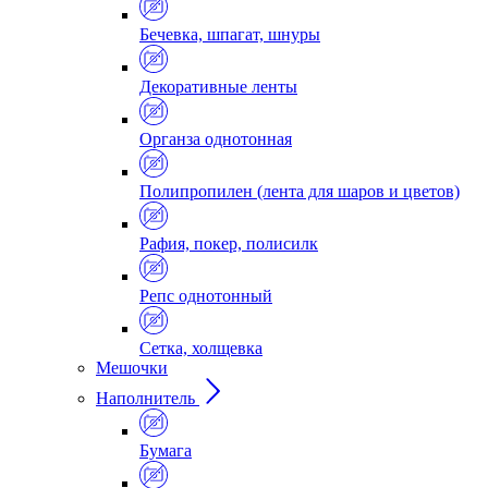
Бечевка, шпагат, шнуры
Декоративные ленты
Органза однотонная
Полипропилен (лента для шаров и цветов)
Рафия, покер, полисилк
Репс однотонный
Сетка, холщевка
Мешочки
Наполнитель
Бумага