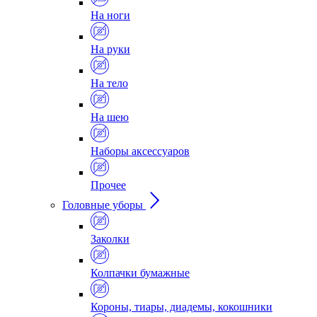
На ноги
На руки
На тело
На шею
Наборы аксессуаров
Прочее
Головные уборы
Заколки
Колпачки бумажные
Короны, тиары, диадемы, кокошники