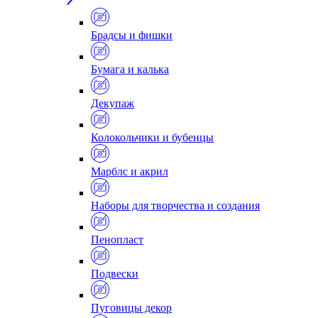
Брадсы и фишки
Бумага и калька
Декупаж
Колокольчики и бубенцы
Марблс и акрил
Наборы для творчества и создания
Пенопласт
Подвески
Пуговицы декор