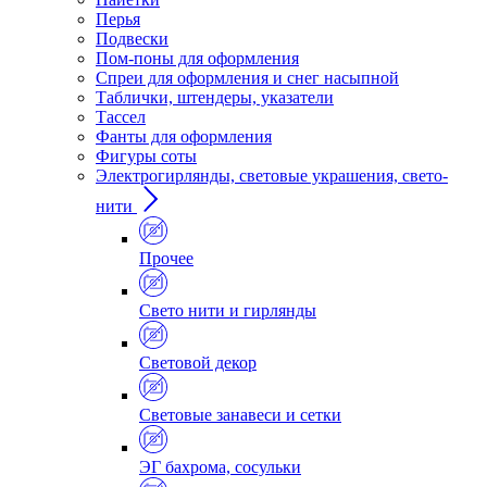
Перья
Подвески
Пом-поны для оформления
Спреи для оформления и снег насыпной
Таблички, штендеры, указатели
Тассел
Фанты для оформления
Фигуры соты
Электрогирлянды, световые украшения, свето-
нити
Прочее
Свето нити и гирлянды
Световой декор
Световые занавеси и сетки
ЭГ бахрома, сосульки