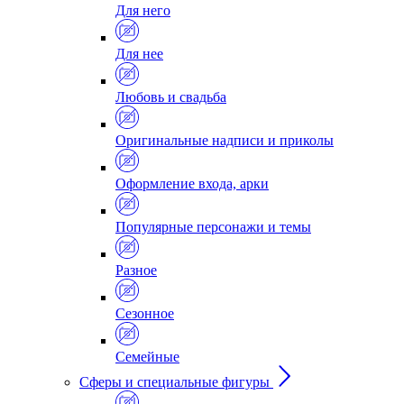
Для него
Для нее
Любовь и свадьба
Оригинальные надписи и приколы
Оформление входа, арки
Популярные персонажи и темы
Разное
Сезонное
Семейные
Сферы и специальные фигуры