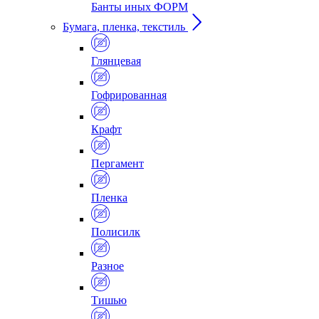
Банты иных ФОРМ
Бумага, пленка, текстиль
Глянцевая
Гофрированная
Крафт
Пергамент
Пленка
Полисилк
Разное
Тишью