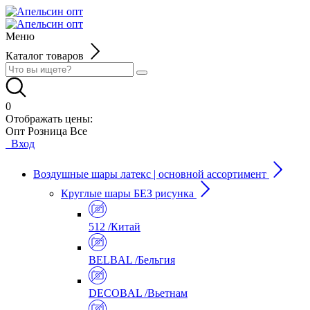
Меню
Каталог товаров
0
Отображать цены:
Опт
Розница
Все
Вход
Воздушные шары латекс | основной ассортимент
Круглые шары БЕЗ рисунка
512 /Китай
BELBAL /Бельгия
DECOBAL /Вьетнам