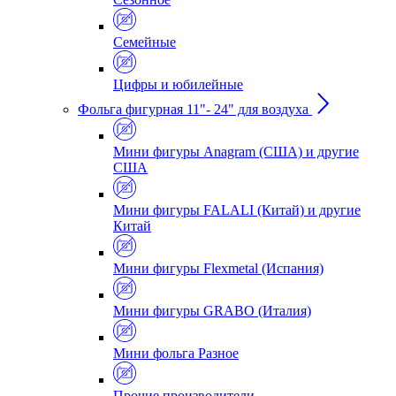
Семейные
Цифры и юбилейные
Фольга фигурная 11"- 24" для воздуха
Мини фигуры Anagram (США) и другие
США
Мини фигуры FALALI (Китай) и другие
Китай
Мини фигуры Flexmetal (Испания)
Мини фигуры GRABO (Италия)
Мини фольга Разное
Прочие производители