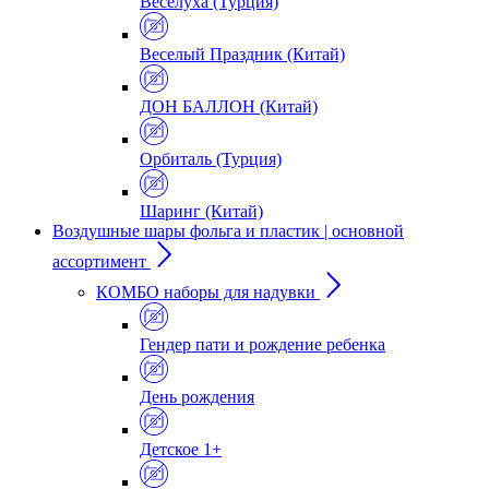
Веселуха (Турция)
Веселый Праздник (Китай)
ДОН БАЛЛОН (Китай)
Орбиталь (Турция)
Шаринг (Китай)
Воздушные шары фольга и пластик | основной
ассортимент
КОМБО наборы для надувки
Гендер пати и рождение ребенка
День рождения
Детское 1+