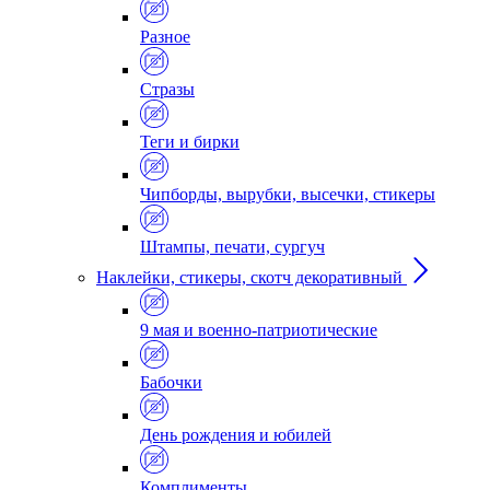
Разное
Стразы
Теги и бирки
Чипборды, вырубки, высечки, стикеры
Штампы, печати, сургуч
Наклейки, стикеры, скотч декоративный
9 мая и военно-патриотические
Бабочки
День рождения и юбилей
Комплименты