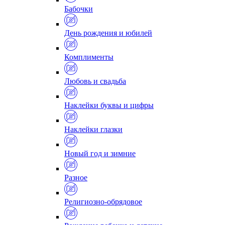
Бабочки
День рождения и юбилей
Комплименты
Любовь и свадьба
Наклейки буквы и цифры
Наклейки глазки
Новый год и зимние
Разное
Религиозно-обрядовое