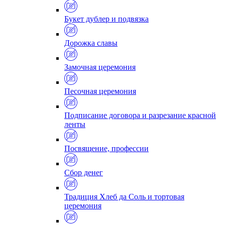
Букет дублер и подвязка
Дорожка славы
Замочная церемония
Песочная церемония
Подписание договора и разрезание красной
ленты
Посвящение, профессии
Сбор денег
Традиция Хлеб да Соль и тортовая
церемония