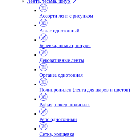
Лента, тесьма, шнур
Ассорти лент с рисунком
Атлас однотонный
Бечевка, шпагат, шнуры
Декоративные ленты
Органза однотонная
Полипропилен (лента для шаров и цветов)
Рафия, покер, полисилк
Репс однотонный
Сетка, холщевка