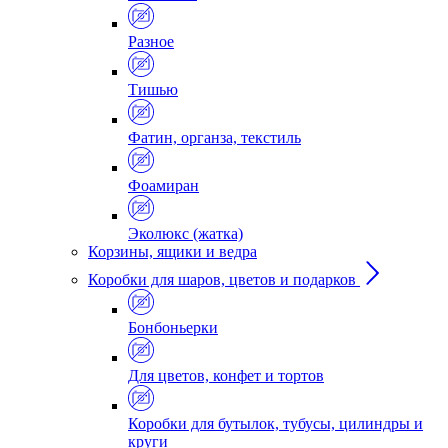
Разное
Тишью
Фатин, органза, текстиль
Фоамиран
Эколюкс (жатка)
Корзины, ящики и ведра
Коробки для шаров, цветов и подарков
Бонбоньерки
Для цветов, конфет и тортов
Коробки для бутылок, тубусы, цилиндры и
круги