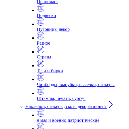
Пенопласт
Подвески
Пуговицы декор
Разное
Стразы
Теги и бирки
Чипборды, вырубки, высечки, стикеры
Штампы, печати, сургуч
Наклейки, стикеры, скотч декоративный
9 мая и военно-патриотические