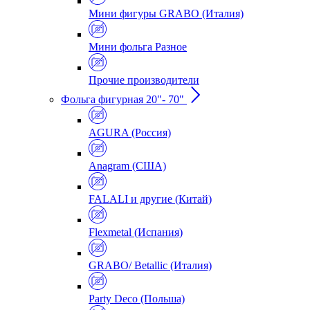
Мини фигуры GRABO (Италия)
Мини фольга Разное
Прочие производители
Фольга фигурная 20"- 70"
AGURA (Россия)
Anagram (США)
FALALI и другие (Китай)
Flexmetal (Испания)
GRABO/ Betallic (Италия)
Party Deco (Польша)