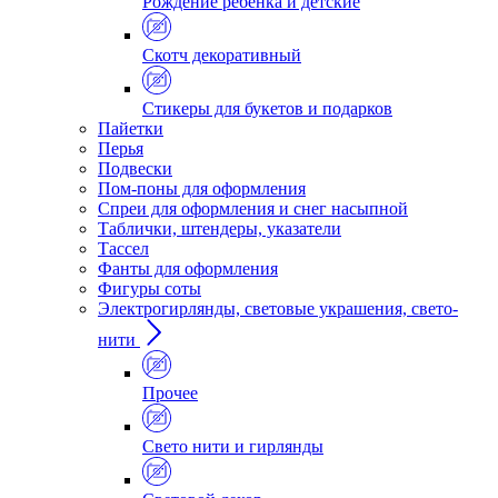
Рождение ребенка и детские
Скотч декоративный
Стикеры для букетов и подарков
Пайетки
Перья
Подвески
Пом-поны для оформления
Спреи для оформления и снег насыпной
Таблички, штендеры, указатели
Тассел
Фанты для оформления
Фигуры соты
Электрогирлянды, световые украшения, свето-
нити
Прочее
Свето нити и гирлянды