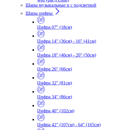
Шары музыкальные и с подсветкой
Шары цифры
Цифра 07" (18см)
Цифра 14" (36см) - 16" (41см)
Цифра 18" (46см) - 20" (50см)
Цифра 26" (66см)
Цифра 32" (81см)
Цифра 34" (86см)
Цифра 40" (102см)
Цифра 42" (107см) - 64" (165см)