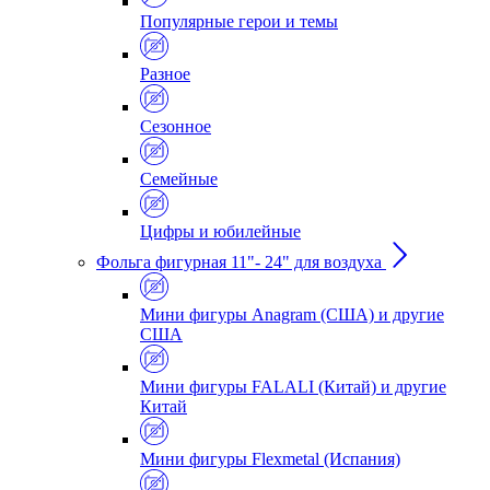
Популярные герои и темы
Разное
Сезонное
Семейные
Цифры и юбилейные
Фольга фигурная 11"- 24" для воздуха
Мини фигуры Anagram (США) и другие
США
Мини фигуры FALALI (Китай) и другие
Китай
Мини фигуры Flexmetal (Испания)