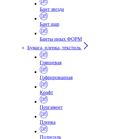
Бант звезда
Бант шар
Банты иных ФОРМ
Бумага, пленка, текстиль
Глянцевая
Гофрированная
Крафт
Пергамент
Пленка
Полисилк