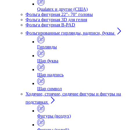
Qualatex и другие (США)
Фольга фигурная 22"- 70" головы
Фольга фигурная 3D для гелия
Фольга фигурная B-PAD
Фольгированные гирлянды, надписи, буквы
Гирлянды
Шар буква
Шар надпись
Шар символ
Ходячие, стоячие, сидячие фигуры и фигуры на
подставках
Фигуры (воздух)
Фигуры (гелий)