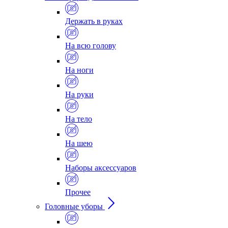
Держать в руках
На всю голову
На ноги
На руки
На тело
На шею
Наборы аксессуаров
Прочее
Головные уборы