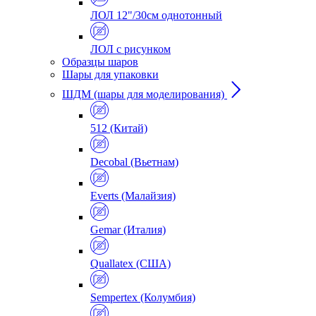
ЛОЛ 12"/30см однотонный
ЛОЛ с рисунком
Образцы шаров
Шары для упаковки
ШДМ (шары для моделирования)
512 (Китай)
Decobal (Вьетнам)
Everts (Малайзия)
Gemar (Италия)
Quallatex (США)
Sempertex (Колумбия)