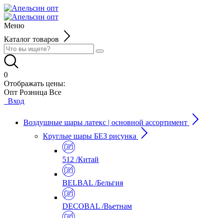
Меню
Каталог товаров
0
Отображать цены:
Опт
Розница
Все
Вход
Воздушные шары латекс | основной ассортимент
Круглые шары БЕЗ рисунка
512 /Китай
BELBAL /Бельгия
DECOBAL /Вьетнам