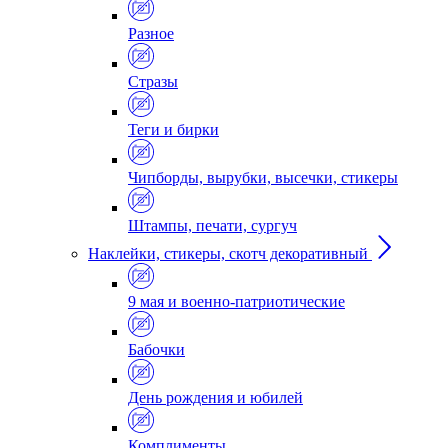
Разное
Стразы
Теги и бирки
Чипборды, вырубки, высечки, стикеры
Штампы, печати, сургуч
Наклейки, стикеры, скотч декоративный
9 мая и военно-патриотические
Бабочки
День рождения и юбилей
Комплименты