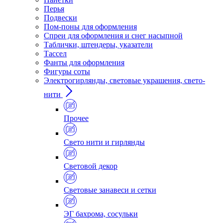
Перья
Подвески
Пом-поны для оформления
Спреи для оформления и снег насыпной
Таблички, штендеры, указатели
Тассел
Фанты для оформления
Фигуры соты
Электрогирлянды, световые украшения, свето-
нити
Прочее
Свето нити и гирлянды
Световой декор
Световые занавеси и сетки
ЭГ бахрома, сосульки