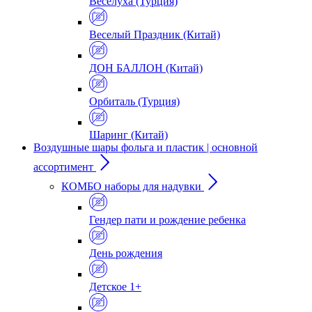
Веселуха (Турция)
Веселый Праздник (Китай)
ДОН БАЛЛОН (Китай)
Орбиталь (Турция)
Шаринг (Китай)
Воздушные шары фольга и пластик | основной
ассортимент
КОМБО наборы для надувки
Гендер пати и рождение ребенка
День рождения
Детское 1+