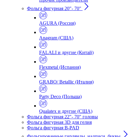
Фольга фигурная 20"- 70"
AGURA (Россия)
Anagram (США)
FALALI и другие (Китай)
Flexmetal (Испания)
GRABO/ Betallic (Италия)
Party Deco (Польша)
Qualatex и другие (США)
Фольга фигурная 22"- 70" головы
Фольга фигурная 3D для гелия
Фольга фигурная B-PAD
Фольгированные гирлянды, надписи, буквы