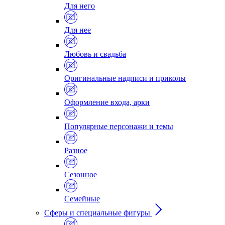
Для него
Для нее
Любовь и свадьба
Оригинальные надписи и приколы
Оформление входа, арки
Популярные персонажи и темы
Разное
Сезонное
Семейные
Сферы и специальные фигуры