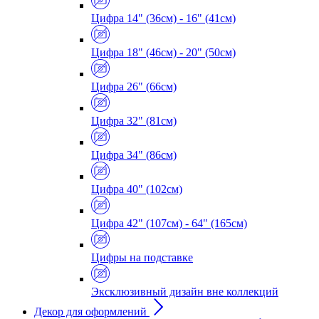
Цифра 14" (36см) - 16" (41см)
Цифра 18" (46см) - 20" (50см)
Цифра 26" (66см)
Цифра 32" (81см)
Цифра 34" (86см)
Цифра 40" (102см)
Цифра 42" (107см) - 64" (165см)
Цифры на подставке
Эксклюзивный дизайн вне коллекций
Декор для оформлений