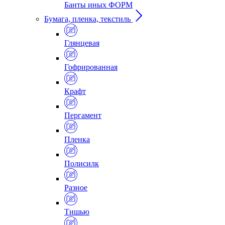
Банты иных ФОРМ
Бумага, пленка, текстиль
Глянцевая
Гофрированная
Крафт
Пергамент
Пленка
Полисилк
Разное
Тишью