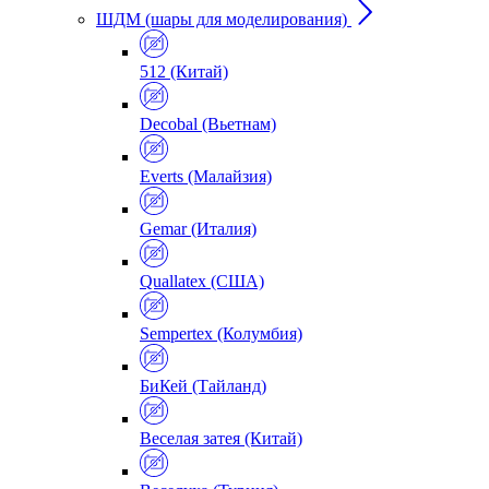
ШДМ (шары для моделирования)
512 (Китай)
Decobal (Вьетнам)
Everts (Малайзия)
Gemar (Италия)
Quallatex (США)
Sempertex (Колумбия)
БиКей (Тайланд)
Веселая затея (Китай)