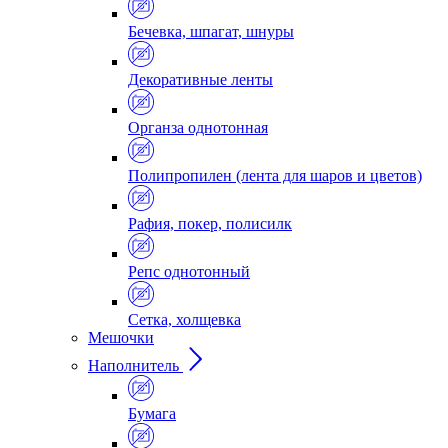
Бечевка, шпагат, шнуры
Декоративные ленты
Органза однотонная
Полипропилен (лента для шаров и цветов)
Рафия, покер, полисилк
Репс однотонный
Сетка, холщевка
Мешочки
Наполнитель
Бумага