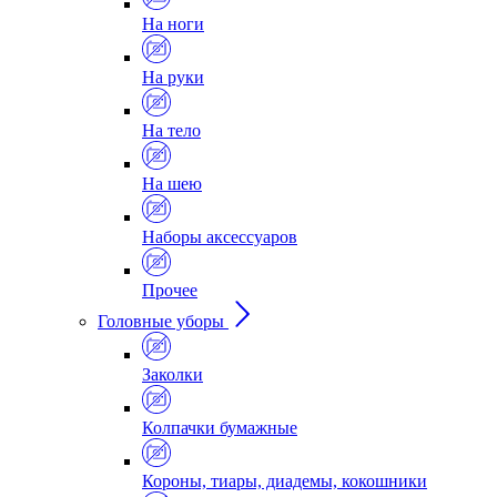
На ноги
На руки
На тело
На шею
Наборы аксессуаров
Прочее
Головные уборы
Заколки
Колпачки бумажные
Короны, тиары, диадемы, кокошники