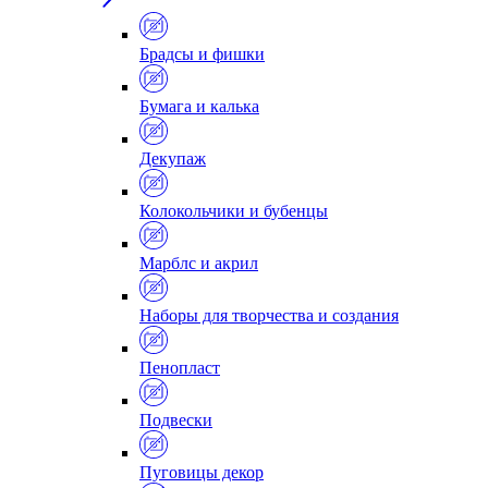
Брадсы и фишки
Бумага и калька
Декупаж
Колокольчики и бубенцы
Марблс и акрил
Наборы для творчества и создания
Пенопласт
Подвески
Пуговицы декор