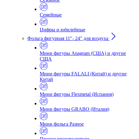
Семейные
Цифры и юбилейные
Фольга фигурная 11"- 24" для воздуха
Мини фигуры Anagram (США) и другие
США
Мини фигуры FALALI (Китай) и другие
Китай
Мини фигуры Flexmetal (Испания)
Мини фигуры GRABO (Италия)
Мини фольга Разное
Прочие производители