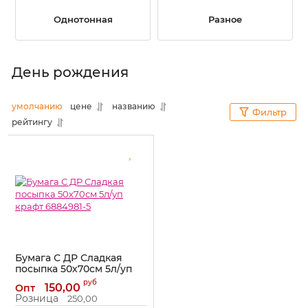
Однотонная
Разное
День рождения
умолчанию
цене
названию
Фильтр
рейтингу
Бумага С ДР Сладкая
посыпка 50х70см 5л/уп
крафт 6884981-5
руб
150,00
Опт
Артикул:
6884981-5
Розница
250,00