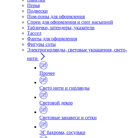
Перья
Подвески
Пом-поны для оформления
Спреи для оформления и снег насыпной
Таблички, штендеры, указатели
Тассел
Фанты для оформления
Фигуры соты
Электрогирлянды, световые украшения, свето-
нити
Прочее
Свето нити и гирлянды
Световой декор
Световые занавеси и сетки
ЭГ бахрома, сосульки