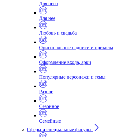
Для него
Для нее
Любовь и свадьба
Оригинальные надписи и приколы
Оформление входа, арки
Популярные персонажи и темы
Разное
Сезонное
Семейные
Сферы и специальные фигуры