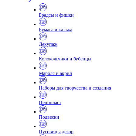
Брадсы и фишки
Бумага и калька
Декупаж
Колокольчики и бубенцы
Марблс и акрил
Наборы для творчества и создания
Пенопласт
Подвески
Пуговицы декор