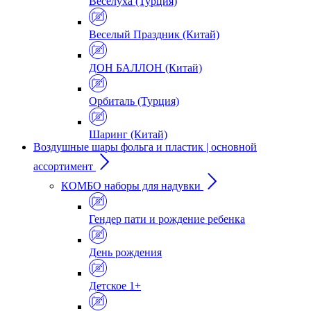
Веселуха (Турция)
Веселый Праздник (Китай)
ДОН БАЛЛОН (Китай)
Орбиталь (Турция)
Шаринг (Китай)
Воздушные шары фольга и пластик | основной
ассортимент
КОМБО наборы для надувки
Гендер пати и рождение ребенка
День рождения
Детское 1+