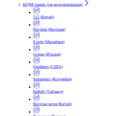
ШДМ (шары для моделирования)
512 (Китай)
Decobal (Вьетнам)
Everts (Малайзия)
Gemar (Италия)
Quallatex (США)
Sempertex (Колумбия)
БиКей (Тайланд)
Веселая затея (Китай)