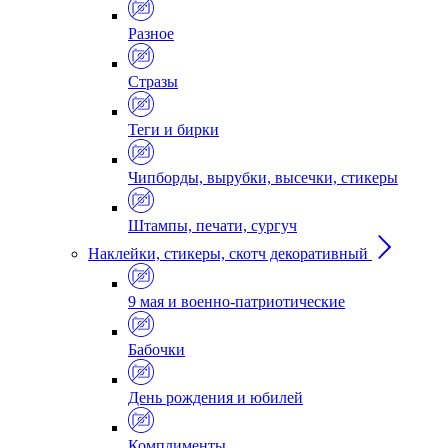
Разное
Стразы
Теги и бирки
Чипборды, вырубки, высечки, стикеры
Штампы, печати, сургуч
Наклейки, стикеры, скотч декоративный
9 мая и военно-патриотические
Бабочки
День рождения и юбилей
Комплименты