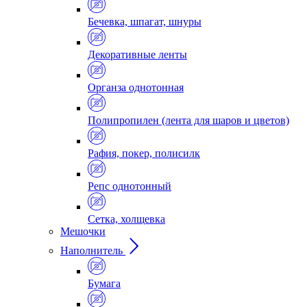
Бечевка, шпагат, шнуры
Декоративные ленты
Органза однотонная
Полипропилен (лента для шаров и цветов)
Рафия, покер, полисилк
Репс однотонный
Сетка, холщевка
Мешочки
Наполнитель
Бумага