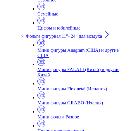
Семейные
Цифры и юбилейные
Фольга фигурная 11"- 24" для воздуха
Мини фигуры Anagram (США) и другие
США
Мини фигуры FALALI (Китай) и другие
Китай
Мини фигуры Flexmetal (Испания)
Мини фигуры GRABO (Италия)
Мини фольга Разное
Прочие производители