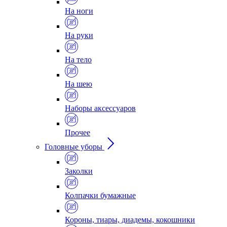
На ноги
На руки
На тело
На шею
Наборы аксессуаров
Прочее
Головные уборы
Заколки
Колпачки бумажные
Короны, тиары, диадемы, кокошники