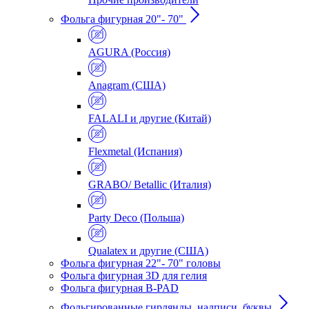
Фольга фигурная 20"- 70"
AGURA (Россия)
Anagram (США)
FALALI и другие (Китай)
Flexmetal (Испания)
GRABO/ Betallic (Италия)
Party Deco (Польша)
Qualatex и другие (США)
Фольга фигурная 22"- 70" головы
Фольга фигурная 3D для гелия
Фольга фигурная B-PAD
Фольгированные гирлянды, надписи, буквы