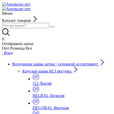
Меню
Каталог товаров
0
Отображать цены:
Опт
Розница
Все
Вход
Воздушные шары латекс | основной ассортимент
Круглые шары БЕЗ рисунка
512 /Китай
BELBAL /Бельгия
DECOBAL /Вьетнам