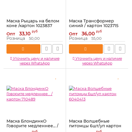
Маска Рыцарь на белом
Маска Трансформер
коне /картон 1023837
синий / картон 1023715
Артикул:
1023837
Артикул:
1023715
руб
руб
33,10
36,00
Опт
Опт
Розница
Розница
50,00
55,00
Уточнить цену и наличие
Уточнить цену и наличие
через WhatsApp
через WhatsApp
Маска БлондинкО
Маска Волшебные
Говорите медленнее... /
питомцы 6шт/уп картон
картон 710489
6040413
руб
руб