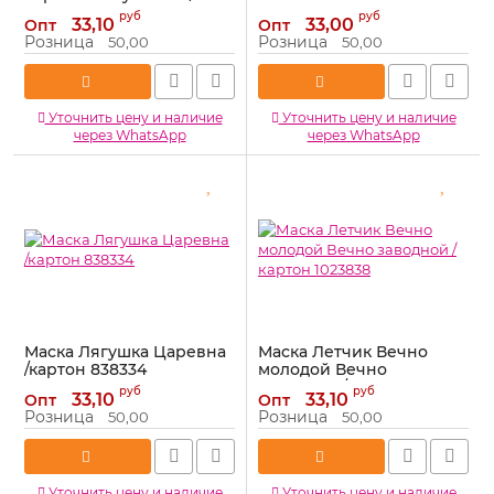
картон1023834
Артикул:
603056
руб
руб
33,10
33,00
Опт
Опт
Артикул:
1023834
Розница
Розница
50,00
50,00
Уточнить цену и наличие
Уточнить цену и наличие
через WhatsApp
через WhatsApp
Маска Лягушка Царевна
Маска Летчик Вечно
/картон 838334
молодой Вечно
заводной /картон
Артикул:
838334
руб
руб
33,10
33,10
Опт
Опт
1023838
Розница
Розница
50,00
50,00
Артикул:
1023838
Уточнить цену и наличие
Уточнить цену и наличие