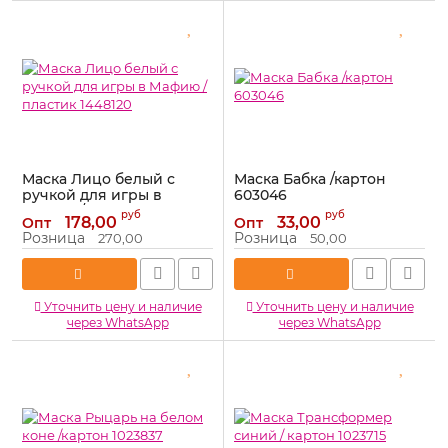
Маска Лицо белый с
Маска Бабка /картон
ручкой для игры в
603046
Мафию /пластик 1448120
Артикул:
603046
руб
руб
178,00
33,00
Опт
Опт
Артикул:
1448120
Розница
Розница
270,00
50,00
Уточнить цену и наличие
Уточнить цену и наличие
через WhatsApp
через WhatsApp