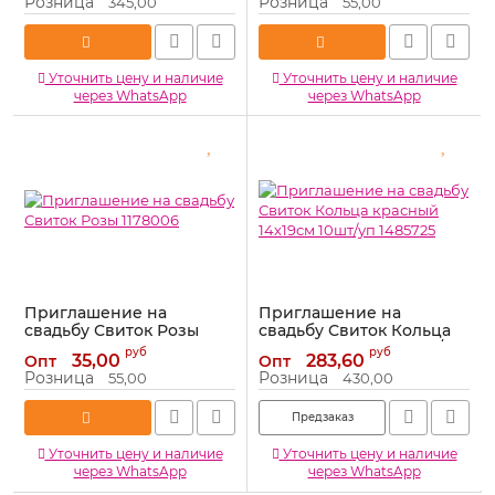
Розница
Розница
345,00
55,00
Артикул:
5017134
Уточнить цену и наличие
Уточнить цену и наличие
через WhatsApp
через WhatsApp
Приглашение на
Приглашение на
свадьбу Свиток Розы
свадьбу Свиток Кольца
1178006
красный 14х19см 10шт/уп
руб
руб
35,00
283,60
Опт
Опт
1485725
Артикул:
1178006
Розница
Розница
55,00
430,00
Артикул:
1485725
Предзаказ
Уточнить цену и наличие
Уточнить цену и наличие
через WhatsApp
через WhatsApp