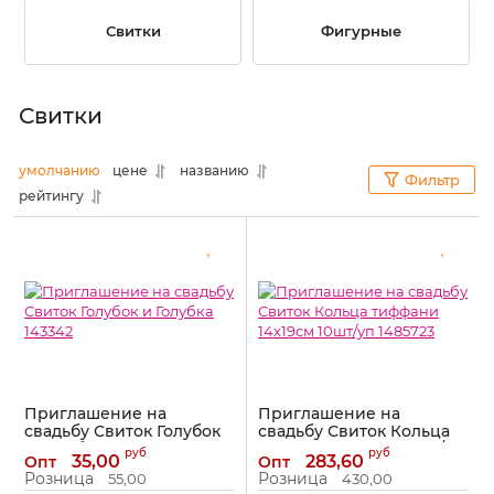
Свитки
Фигурные
Свитки
умолчанию
цене
названию
Фильтр
рейтингу
Приглашение на
Приглашение на
свадьбу Свиток Голубок
свадьбу Свиток Кольца
и Голубка 143342
тиффани 14х19см 10шт/уп
руб
руб
35,00
283,60
Опт
Опт
1485723
Артикул:
143342
Розница
Розница
55,00
430,00
Артикул:
1485723