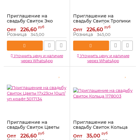
Приглашение на
Приглашение на
свадьбу Свиток Эко
свадьбу Свиток Тропики
17х23см 10шт/уп крафт
17х23см 10шт/уп крафт
руб
руб
226,60
226,60
Опт
Опт
3855088
5017135
Розница
Розница
345,00
345,00
Артикул:
3855088
Артикул:
5017135
Уточнить цену и наличие
Уточнить цену и наличие
через WhatsApp
через WhatsApp
Приглашение на
Приглашение на
свадьбу Свиток Цветы
свадьбу Свиток Кольца
17х23см 10шт/уп крафт
1178003
руб
руб
226,60
35,00
Опт
Опт
5017134
Артикул:
1178003