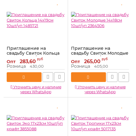
Приглашение на
Приглашение на
свадьбу Свиток Кольца
свадьбу Свиток Молодые
14х19см 10шт/уп 1485721
14х18см 10шт/уп 2364506
руб
руб
283,60
265,00
Опт
Опт
Артикул:
1485721
Артикул:
2364506
Розница
Розница
430,00
405,00
Уточнить цену и наличие
Уточнить цену и наличие
через WhatsApp
через WhatsApp