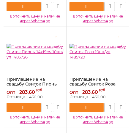
Уточнить цену и наличие
Уточнить цену и наличие
через WhatsApp
через WhatsApp
Приглашение на
Приглашение на
свадьбу Свиток Пионы
свадьбу Свиток Роза
14х19см 10шт/уп 1485726
10шт/уп 1485720
руб
руб
283,60
283,60
Опт
Опт
Артикул:
1485726
Артикул:
1485720
Розница
Розница
430,00
430,00
Уточнить цену и наличие
Уточнить цену и наличие
через WhatsApp
через WhatsApp