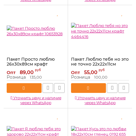
Пакет Просто люблю
Пакет Люблю тебя но это
26х30х89см крафт
не точно 22х22х11см
10653928
крафт 4464416
руб
руб
89,00
55,00
Опт
Опт
Артикул:
10653928
Артикул:
4464416
Розница
Розница
135,00
100,00
Уточнить цену и наличие
Уточнить цену и наличие
через WhatsApp
через WhatsApp