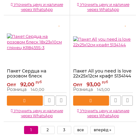
Уточнить цену и наличие
Уточнить цену и наличие
через WhatsApp
через WhatsApp
Пакет Сердца на
Пакет All you need is love
розовом блеск
22х25х12см крафт 5134144
18х23х10см глянец
Артикул:
5134144
руб
руб
92,00
93,00
Опт
Опт
KR8455S-3
Розница
Розница
140,00
145,00
Артикул:
KR8455S-3
Уточнить цену и наличие
Уточнить цену и наличие
через WhatsApp
через WhatsApp
1
2
3
все
вперёд »