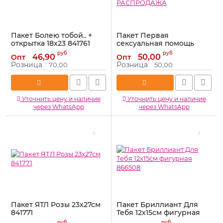
Пакет Болею тобой.. +
Пакет Первая
открытка 18х23 841761
сексуальная помощь
26х32см 643187-
Артикул:
841761
руб
руб
46,90
50,00
Опт
Опт
РАСПРОДАЖА
Розница
Розница
70,00
50,00
Артикул:
643187-РАСПРОДАЖА
Уточнить цену и наличие
Уточнить цену и наличие
через WhatsApp
через WhatsApp
Пакет ЯТЛ Розы 23х27см
Пакет Бриллиант Для
841771
Тебя 12х15см фигурная
866508
Артикул:
841771
руб
руб