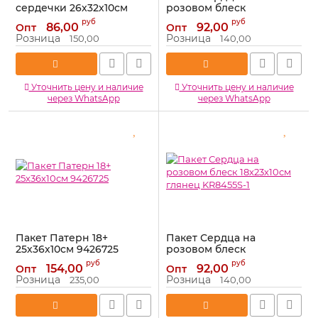
сердечки 26х32х10см
розовом блеск
502724
18х23х10см глянец
руб
руб
86,00
92,00
Опт
Опт
KR8455S-2
Артикул:
502724
Розница
Розница
150,00
140,00
Артикул:
KR8455S-2
Уточнить цену и наличие
Уточнить цену и наличие
через WhatsApp
через WhatsApp
Пакет Патерн 18+
Пакет Сердца на
25х36х10см 9426725
розовом блеск
18х23х10см глянец
Артикул:
9426725
руб
руб
154,00
92,00
Опт
Опт
KR8455S-1
Розница
Розница
235,00
140,00
Артикул:
KR8455S-1