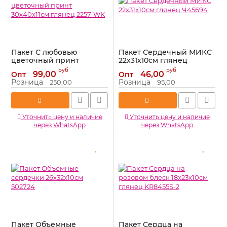
Пакет С любовью
Пакет Сердечный МИКС
цветочный принт
22х31х10см глянец
30х40х11см глянец 2257-
Ч45694
руб
руб
99,00
46,00
Опт
Опт
WK
Артикул:
Ч45694
Розница
Розница
250,00
95,00
Артикул:
2257-WK
Уточнить цену и наличие
Уточнить цену и наличие
через WhatsApp
через WhatsApp
Пакет Объемные
Пакет Сердца на