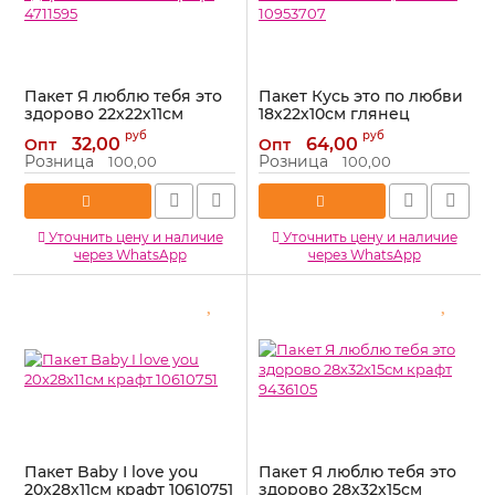
Пакет Я люблю тебя это
Пакет Кусь это по любви
здорово 22х22х11см
18х22х10см глянец
крафт 4711595
0192.655 10953707
руб
руб
32,00
64,00
Опт
Опт
Артикул:
4711595
Артикул:
0192.655
Розница
Розница
100,00
100,00
Уточнить цену и наличие
Уточнить цену и наличие
через WhatsApp
через WhatsApp
Пакет Baby I love you
Пакет Я люблю тебя это
20х28х11см крафт 10610751
здорово 28х32х15см