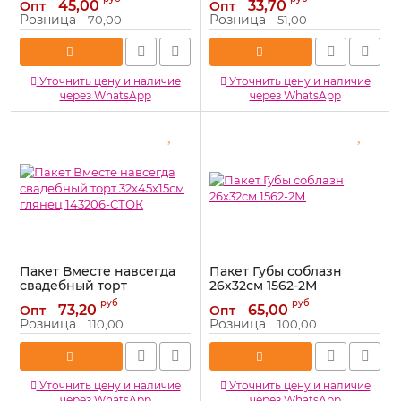
45,00
33,70
Опт
Опт
Артикул:
866508
Розница
Розница
70,00
51,00
Уточнить цену и наличие
Уточнить цену и наличие
через WhatsApp
через WhatsApp
Пакет Вместе навсегда
Пакет Губы соблазн
свадебный торт
26х32см 1562-2М
32х45х15см глянец
Артикул:
1562-2М
руб
руб
73,20
65,00
Опт
Опт
143206-СТОК
Розница
Розница
110,00
100,00
Артикул:
143206-СТОК
Уточнить цену и наличие
Уточнить цену и наличие
через WhatsApp
через WhatsApp