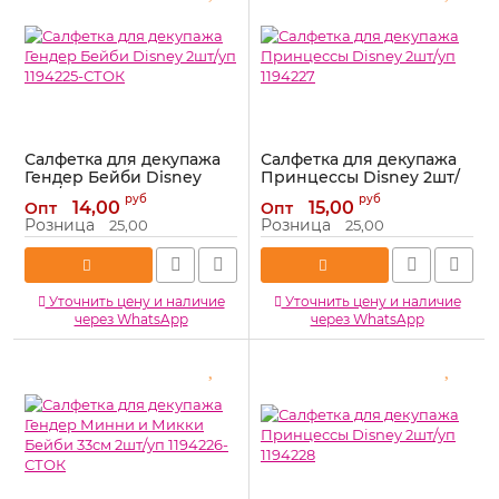
Салфетка для декупажа
Салфетка для декупажа
Гендер Бейби Disney
Принцессы Disney 2шт/
2шт/уп 1194225-СТОК
уп 1194227
руб
руб
14,00
15,00
Опт
Опт
Артикул:
1194225-СТОК
Артикул:
1194227
Розница
Розница
25,00
25,00
Уточнить цену и наличие
Уточнить цену и наличие
через WhatsApp
через WhatsApp