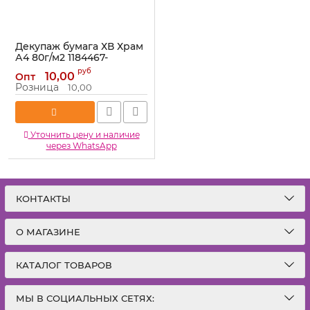
Декупаж бумага ХВ Храм
А4 80г/м2 1184467-
РАСПРОДАЖА
руб
10,00
Опт
Артикул:
1184467-РАСПРОДАЖА
Розница
10,00
Уточнить цену и наличие
через WhatsApp
КОНТАКТЫ
О МАГАЗИНЕ
КАТАЛОГ ТОВАРОВ
МЫ В СОЦИАЛЬНЫХ СЕТЯХ: