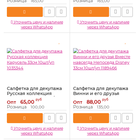
Розница
Розница
165,00
165,00
Уточнить цену и наличие
Уточнить цену и наличие
через WhatsApp
через WhatsApp
Салфетка для декупажа
Салфетка для декупажа
Русская коллекция
Винни и его друзья
Карусель 33см 10шт/уп
Вместе навсегда
руб
руб
65,00
88,00
Опт
Опт
1035344
Непоседа Disney 33см
Розница
Розница
100,00
135,00
10шт/уп 1189466
Артикул:
1035344
Артикул:
1189466
Уточнить цену и наличие
Уточнить цену и наличие
через WhatsApp
через WhatsApp