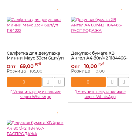
Салфетка для декупажа
Декупаж бумага ХВ
Минни Маус 33см 6шт/уп
Ангел А4 80г/м2 1184466-
1194222
РАСПРОДАЖА
руб
руб
69,00
10,00
Опт
Опт
Артикул:
1194222
Артикул:
1184466-РАСПРОДАЖА
Розница
Розница
105,00
10,00
Уточнить цену и наличие
Уточнить цену и наличие
через WhatsApp
через WhatsApp