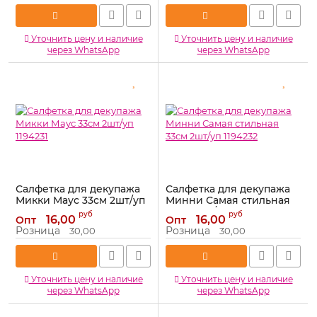
Уточнить цену и наличие
Уточнить цену и наличие
через WhatsApp
через WhatsApp
Салфетка для декупажа
Салфетка для декупажа
Микки Маус 33см 2шт/уп
Минни Самая стильная
1194231
33см 2шт/уп 1194232
руб
руб
16,00
16,00
Опт
Опт
Артикул:
1194231
Артикул:
1194232
Розница
Розница
30,00
30,00
Уточнить цену и наличие
Уточнить цену и наличие
через WhatsApp
через WhatsApp