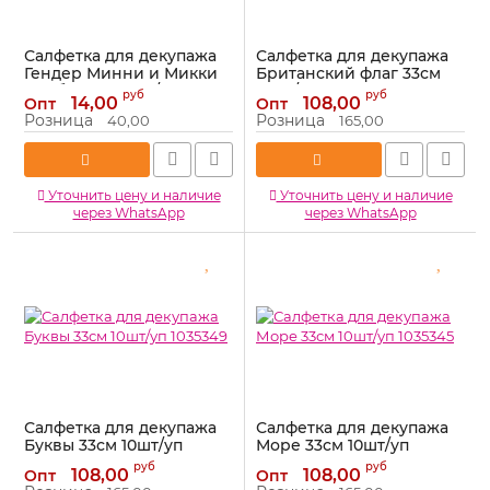
Салфетка для декупажа
Салфетка для декупажа
Гендер Минни и Микки
Британский флаг 33см
Бейби 33см 2шт/уп
10шт/уп 1035348
руб
руб
14,00
108,00
Опт
Опт
1194224-СТОК
Артикул:
1035348
Розница
Розница
40,00
165,00
Артикул:
1194224-СТОК
Уточнить цену и наличие
Уточнить цену и наличие
через WhatsApp
через WhatsApp
Салфетка для декупажа
Салфетка для декупажа
Буквы 33см 10шт/уп
Море 33см 10шт/уп
1035349
1035345
руб
руб
108,00
108,00
Опт
Опт
Артикул:
1035349
Артикул:
1035345