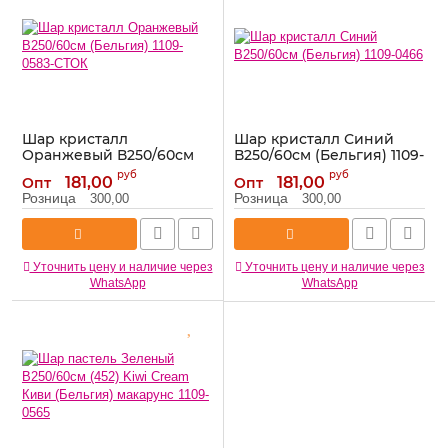
Шар кристалл
Шар кристалл Синий
Оранжевый В250/60см
В250/60см (Бельгия) 1109-
(Бельгия) 1109-0583-СТОК
0466
руб
руб
181,00
181,00
Опт
Опт
Артикул:
1109-0583-СТОК
Артикул:
1109-0466
Розница
Розница
300,00
300,00
Уточнить цену и наличие через
Уточнить цену и наличие через
WhatsApp
WhatsApp