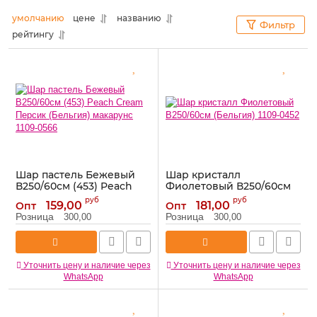
умолчанию
цене
названию
Фильтр
рейтингу
Шар пастель Бежевый
Шар кристалл
В250/60см (453) Peach
Фиолетовый В250/60см
Cream Персик (Бельгия)
(Бельгия) 1109-0452
руб
руб
159,00
181,00
Опт
Опт
макарунс 1109-0566
Артикул:
1109-0452
Розница
Розница
300,00
300,00
Артикул:
1109-0566
Уточнить цену и наличие через
Уточнить цену и наличие через
WhatsApp
WhatsApp