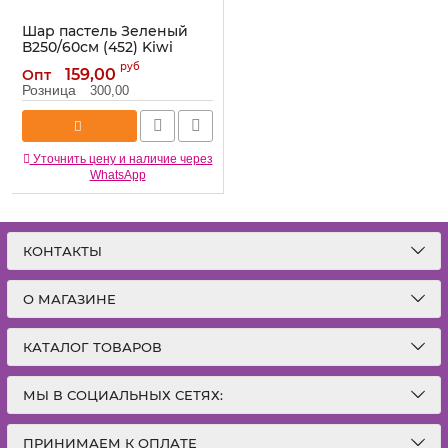
Шар пастель Зеленый
В250/60см (452) Kiwi
Cream Киви (Бельгия)
руб
159,00
Опт
макарунс 1109-0565
Розница
300,00
Артикул:
1109-0565
Уточнить цену и наличие через
WhatsApp
КОНТАКТЫ
О МАГАЗИНЕ
КАТАЛОГ ТОВАРОВ
МЫ В СОЦИАЛЬНЫХ СЕТЯХ:
ПРИНИМАЕМ К ОПЛАТЕ