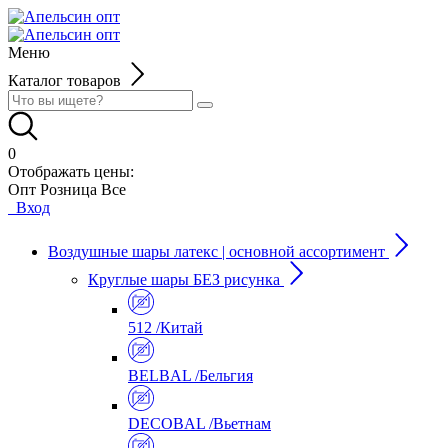
Меню
Каталог товаров
0
Отображать цены:
Опт
Розница
Все
Вход
Воздушные шары латекс | основной ассортимент
Круглые шары БЕЗ рисунка
512 /Китай
BELBAL /Бельгия
DECOBAL /Вьетнам