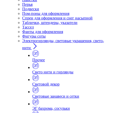
Перья
Подвески
Пом-поны для оформления
Спреи для оформления и снег насыпной
Таблички, штендеры, указатели
Тассел
Фанты для оформления
Фигуры соты
Электрогирлянды, световые украшения, свето-
нити
Прочее
Свето нити и гирлянды
Световой декор
Световые занавеси и сетки
ЭГ бахрома, сосульки