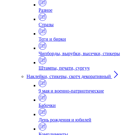
Разное
Стразы
Теги и бирки
Чипборды, вырубки, высечки, стикеры
Штампы, печати, сургуч
Наклейки, стикеры, скотч декоративный
9 мая и военно-патриотические
Бабочки
День рождения и юбилей
Комплименты