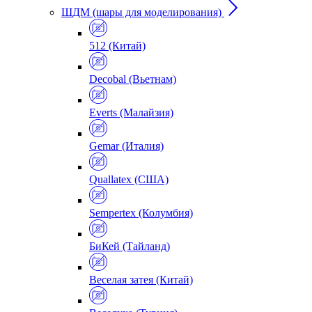
ШДМ (шары для моделирования)
512 (Китай)
Decobal (Вьетнам)
Everts (Малайзия)
Gemar (Италия)
Quallatex (США)
Sempertex (Колумбия)
БиКей (Тайланд)
Веселая затея (Китай)