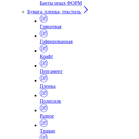
Банты иных ФОРМ
Бумага, пленка, текстиль
Глянцевая
Гофрированная
Крафт
Пергамент
Пленка
Полисилк
Разное
Тишью