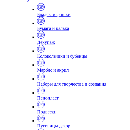
Брадсы и фишки
Бумага и калька
Декупаж
Колокольчики и бубенцы
Марблс и акрил
Наборы для творчества и создания
Пенопласт
Подвески
Пуговицы декор