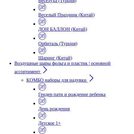
Веселуха (Турция)
Веселый Праздник (Китай)
ДОН БАЛЛОН (Китай)
Орбиталь (Турция)
Шаринг (Китай)
Воздушные шары фольга и пластик | основной
ассортимент
КОМБО наборы для надувки
Гендер пати и рождение ребенка
День рождения
Детское 1+