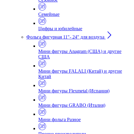
Семейные
Цифры и юбилейные
Фольга фигурная 11"- 24" для воздуха
Мини фигуры Anagram (США) и другие
США
Мини фигуры FALALI (Китай) и другие
Китай
Мини фигуры Flexmetal (Испания)
Мини фигуры GRABO (Италия)
Мини фольга Разное
Прочие производители