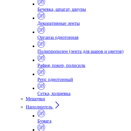
Бечевка, шпагат, шнуры
Декоративные ленты
Органза однотонная
Полипропилен (лента для шаров и цветов)
Рафия, покер, полисилк
Репс однотонный
Сетка, холщевка
Мешочки
Наполнитель
Бумага