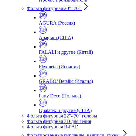
Фольга фигурная 20"- 70"
AGURA (Россия)
Anagram (США)
FALALI и другие (Китай)
Flexmetal (Испания)
GRABO/ Betallic (Италия)
Party Deco (Польша)
Qualatex и другие (США)
Фольга фигурная 22"- 70" головы
Фольга фигурная 3D для гелия
Фольга фигурная B-PAD
Фольгированные гирлянды, надписи, буквы