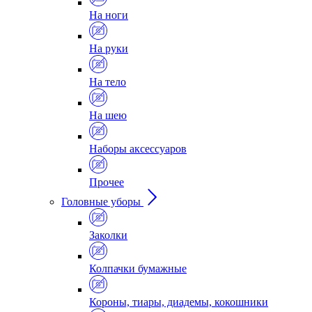
На ноги
На руки
На тело
На шею
Наборы аксессуаров
Прочее
Головные уборы
Заколки
Колпачки бумажные
Короны, тиары, диадемы, кокошники