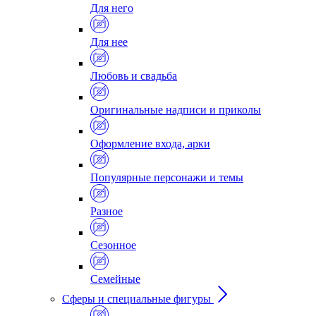
Для него
Для нее
Любовь и свадьба
Оригинальные надписи и приколы
Оформление входа, арки
Популярные персонажи и темы
Разное
Сезонное
Семейные
Сферы и специальные фигуры