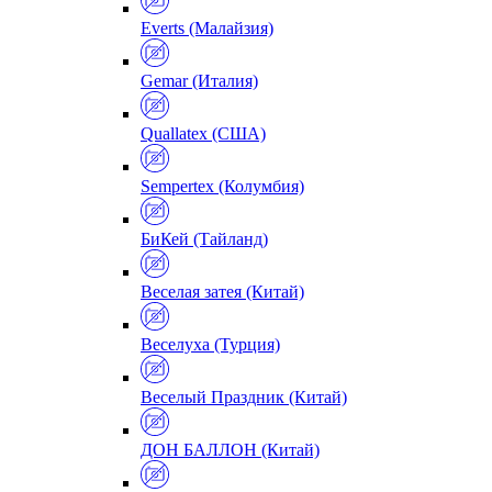
Everts (Малайзия)
Gemar (Италия)
Quallatex (США)
Sempertex (Колумбия)
БиКей (Тайланд)
Веселая затея (Китай)
Веселуха (Турция)
Веселый Праздник (Китай)
ДОН БАЛЛОН (Китай)