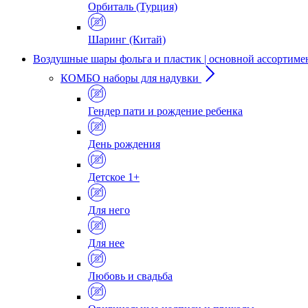
Орбиталь (Турция)
Шаринг (Китай)
Воздушные шары фольга и пластик | основной ассортиме
КОМБО наборы для надувки
Гендер пати и рождение ребенка
День рождения
Детское 1+
Для него
Для нее
Любовь и свадьба