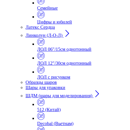
Семейные
Цифры и юбилей
Латекс Сердца
Линколун (Л-О-Л)
ЛОЛ 06"/15см однотонный
ЛОЛ 12"/30см однотонный
ЛОЛ с рисунком
Образцы шаров
Шары для упаковки
ШДМ (шары для моделирования)
512 (Китай)
Decobal (Вьетнам)