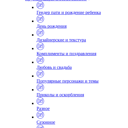
Гендер пати и рождение ребенка
День рождения
Дизайнерские и текстура
Комплименты и поздравления
Любовь и свадьба
Популярные персонажи и темы
Приколы и оскорбления
Разное
Сезонное