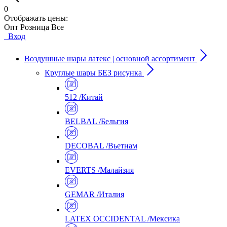
0
Отображать цены:
Опт
Розница
Все
Вход
Воздушные шары латекс | основной ассортимент
Круглые шары БЕЗ рисунка
512 /Китай
BELBAL /Бельгия
DECOBAL /Вьетнам
EVERTS /Малайзия
GEMAR /Италия
LATEX OCCIDENTAL /Мексика