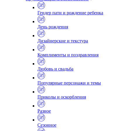
Гендер пати и рождение ребенка
День рождения
Дизайнерские и текстура
Комплименты и поздравления
Любовь и свадьба
Популярные персонажи и темы
Приколы и оскорбления
Разное
Сезонное