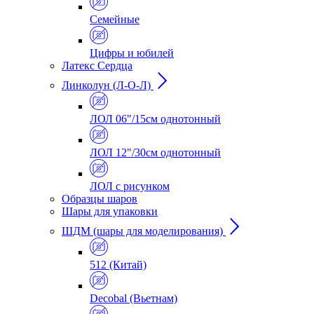
Семейные
Цифры и юбилей
Латекс Сердца
Линколун (Л-О-Л)
ЛОЛ 06"/15см однотонный
ЛОЛ 12"/30см однотонный
ЛОЛ с рисунком
Образцы шаров
Шары для упаковки
ШДМ (шары для моделирования)
512 (Китай)
Decobal (Вьетнам)