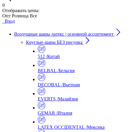
0
Отображать цены:
Опт
Розница
Все
Вход
Воздушные шары латекс | основной ассортимент
Круглые шары БЕЗ рисунка
512 /Китай
BELBAL /Бельгия
DECOBAL /Вьетнам
EVERTS /Малайзия
GEMAR /Италия
LATEX OCCIDENTAL /Мексика