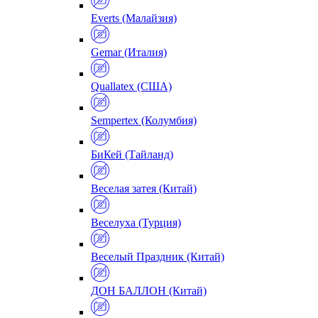
Everts (Малайзия)
Gemar (Италия)
Quallatex (США)
Sempertex (Колумбия)
БиКей (Тайланд)
Веселая затея (Китай)
Веселуха (Турция)
Веселый Праздник (Китай)
ДОН БАЛЛОН (Китай)