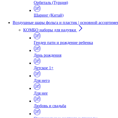
Орбиталь (Турция)
Шаринг (Китай)
Воздушные шары фольга и пластик | основной ассортиме
КОМБО наборы для надувки
Гендер пати и рождение ребенка
День рождения
Детское 1+
Для него
Для нее
Любовь и свадьба