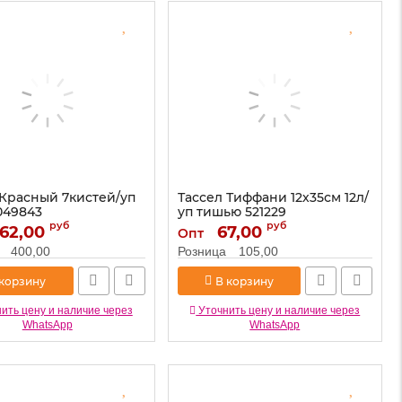
 Красный 7кистей/уп
Тассел Тиффани 12х35см 12л/
049843
уп тишью 521229
руб
руб
62,00
6049843
Артикул:
67,00
521229
Опт
400,00
Розница
105,00
 корзину
В корзину
ить цену и наличие через
Уточнить цену и наличие через
WhatsApp
WhatsApp