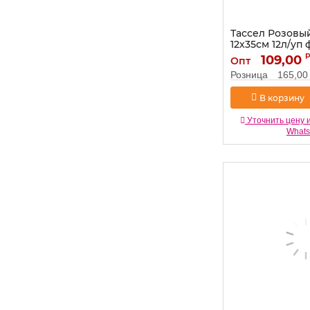
Тассел Розовы
12х35см 12л/уп 
Артикул:
109,00
521222
Опт
Розница
165,00
В корзину
Уточнить цену 
What