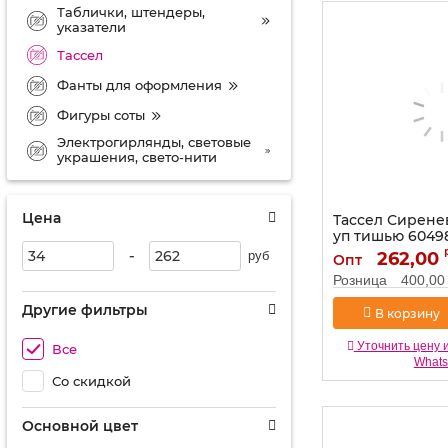
Таблички, штендеры,
указатели
Тассел
Фанты для оформления
Фигуры соты
Электрогирлянды, световые
украшения, свето-нити
Цена
Тассел Сирене
уп тишью 6049
-
Артикул:
262,00
6049867
руб
Опт
Розница
400,00
Другие фильтры
В корзину
Уточнить цену 
Все
What
Со скидкой
Основной цвет