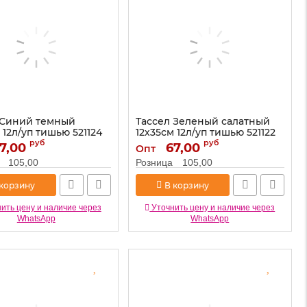
 Синий темный
Тассел Зеленый салатный
 12л/уп тишью 521124
12х35см 12л/уп тишью 521122
руб
руб
7,00
521124
Артикул:
67,00
521122
Опт
105,00
Розница
105,00
 корзину
В корзину
ить цену и наличие через
Уточнить цену и наличие через
WhatsApp
WhatsApp