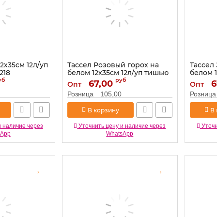
2х35см 12л/уп
Тассел Розовый горох на
Тассел
218
белом 12х35см 12л/уп тишью
белом 
521233
521234
уб
руб
67,00
6
Опт
Опт
Артикул:
521233
Артикул:
Розница
105,00
Розница
В корзину
В
и наличие через
Уточнить цену и наличие через
Уточн
sApp
WhatsApp