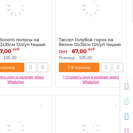
 Золото полосы на
Тассел Голубой горох на
12х35см 12л/уп тишью
белом 12х35см 12л/уп тишью
521232
руб
руб
7,00
67,00
Опт
521234
Артикул:
521232
105,00
Розница
105,00
 корзину
В корзину
ить цену и наличие через
Уточнить цену и наличие через
WhatsApp
WhatsApp