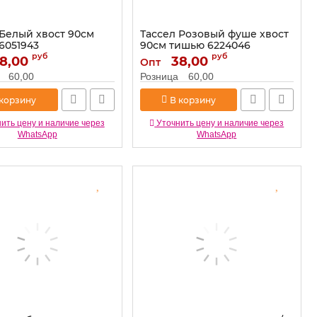
 Белый хвост 90см
Тассел Розовый фуше хвост
6051943
90см тишью 6224046
руб
руб
8,00
6051943
Артикул:
38,00
6224046
Опт
60,00
Розница
60,00
 корзину
В корзину
ить цену и наличие через
Уточнить цену и наличие через
WhatsApp
WhatsApp