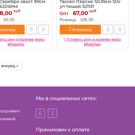
 Серебро хвост 90см
Тассел Персик 12х35см 12л/
6224044
уп тишью 521131
руб
руб
8,00
6224044
Артикул:
67,00
521131
Опт
60,00
Розница
105,00
 корзину
В корзину
ить цену и наличие через
Уточнить цену и наличие через
WhatsApp
WhatsApp
вперёд »
Мы в социальных сетях:
ассортимент
основной
Принимаем к оплате