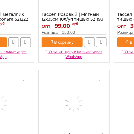
й металлик
Тассел Розовый | Мятный
Тассел
фольга 521222
12х35см 10л/уп тишью 521193
тишью 
руб
руб
Артикул:
99,00
521193
Артикул:
3
Опт
Опт
Розница
150,00
Розница
В корзину
В
и наличие через
Уточнить цену и наличие через
Уточн
sApp
WhatsApp