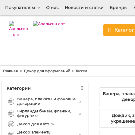
Покупателям
О нас
Новости и статьи
Бренды
Каталог
Главная
Декор для оформлений
Тассел
Категории
Банера, плак
Банера, плакаты и фоновые
деко
декорации
Гирлянды буквы, флажки,
Дождик, з
фигурные
украшения
Декор для авто
Декор элементы