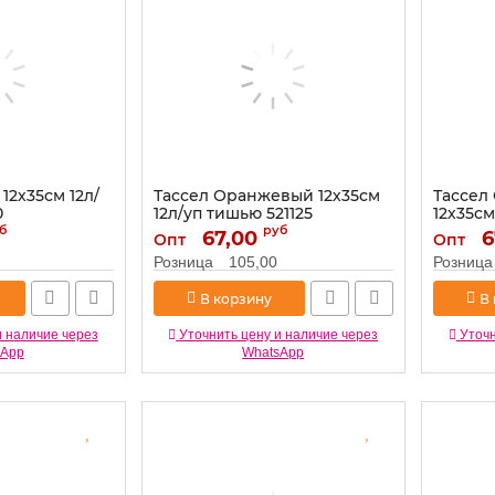
12х35см 12л/
Тассел Оранжевый 12х35см
Тассел
0
12л/уп тишью 521125
12х35см
б
руб
Артикул:
67,00
521125
Артикул:
6
Опт
Опт
Розница
105,00
Розница
В корзину
В
и наличие через
Уточнить цену и наличие через
Уточн
sApp
WhatsApp