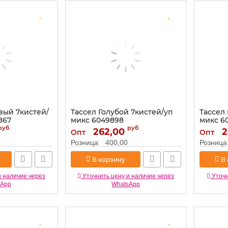
вый 7кистей/
Тассел Голубой 7кистей/уп
Тассел
867
микс 6049898
микс 6
руб
руб
Артикул:
262,00
6049898
Артикул:
2
Опт
Опт
Розница
400,00
Розница
В корзину
В
и наличие через
Уточнить цену и наличие через
Уточн
sApp
WhatsApp