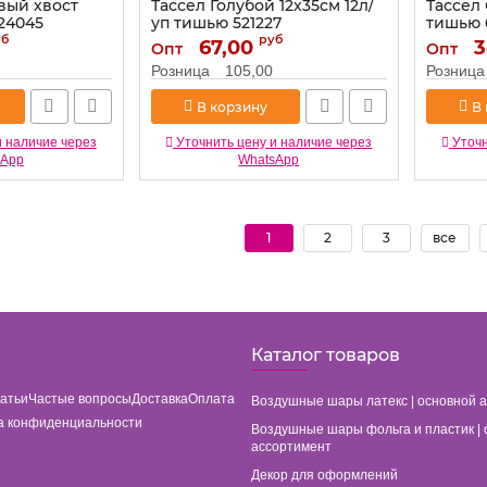
вый хвост
Тассел Голубой 12х35см 12л/
Тассел
24045
уп тишью 521227
тишью 
уб
руб
Артикул:
67,00
521227
Артикул:
3
Опт
Опт
Розница
105,00
Розница
В корзину
В
и наличие через
Уточнить цену и наличие через
Уточн
sApp
WhatsApp
1
2
3
все
Каталог товаров
татьи
Частые вопросы
Доставка
Оплата
Воздушные шары латекс | основной 
а конфиденциальности
Воздушные шары фольга и пластик | 
ассортимент
Декор для оформлений