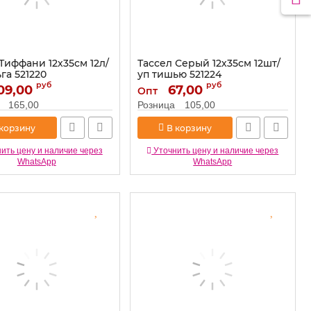
Тиффани 12х35см 12л/
Тассел Серый 12х35см 12шт/
га 521220
уп тишью 521224
руб
руб
09,00
521220
Артикул:
67,00
521224
Опт
165,00
Розница
105,00
 корзину
В корзину
ить цену и наличие через
Уточнить цену и наличие через
WhatsApp
WhatsApp