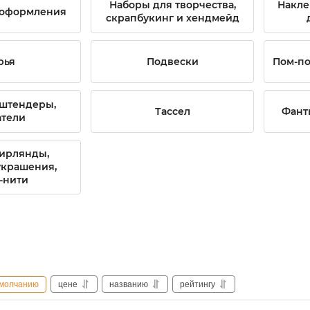
Наборы для творчества,
Накле
 оформления
скрапбукинг и хендмейд
рья
Подвески
Пом-п
 штендеры,
Тассел
Фант
атели
ирлянды,
украшения,
-нити
молчанию
цене
названию
рейтингу