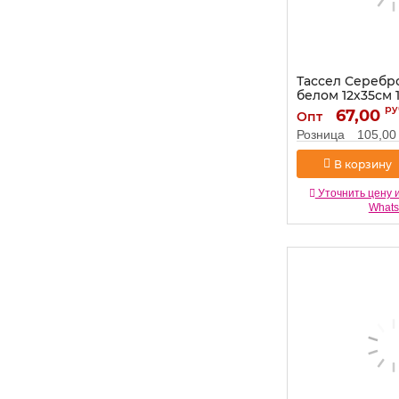
Тассел Серебр
белом 12х35см 
521231
ру
67,00
Опт
Артикул:
521231
Розница
105,00
В корзину
Уточнить цену 
What