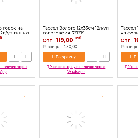
о горох на
Тассел Золото 12х35см 12л/уп
Тассел 
12л/уп тишью
голография 521219
уп фоль
б
руб
Артикул:
119,00
521219
Артикул:
1
Опт
Опт
Розница
180,00
Розница
В корзину
В
и наличие через
Уточнить цену и наличие через
Уточн
sApp
WhatsApp