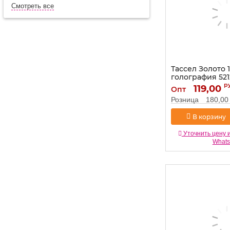
Смотреть все
Тассел Золото 1
голография 521
р
Артикул:
119,00
521218
Опт
Розница
180,00
В корзину
Уточнить цену 
What