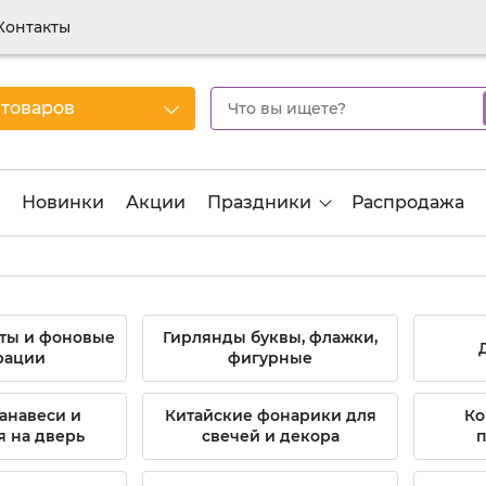
Контакты
 товаров
Новинки
Акции
Праздники
Распродажа
аты и фоновые
Гирлянды буквы, флажки,
рации
фигурные
анавеси и
Китайские фонарики для
Ко
 на дверь
свечей и декора
п