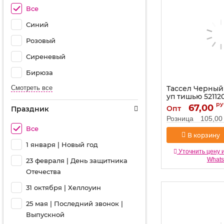
Все
Синий
Розовый
Сиреневый
Бирюза
Смотреть все
Тассел Черный 
уп тишью 52112
ру
Артикул:
67,00
521120
Опт
Праздник
Розница
105,00
Все
В корзину
1 января | Новый год
Уточнить цену 
What
23 февраля | День защитника
Отечества
31 октября | Хеллоуин
25 мая | Последний звонок |
Выпускной