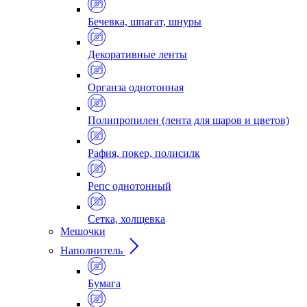
Бечевка, шпагат, шнуры
Декоративные ленты
Органза однотонная
Полипропилен (лента для шаров и цветов)
Рафия, покер, полисилк
Репс однотонный
Сетка, холщевка
Мешочки
Наполнитель
Бумага