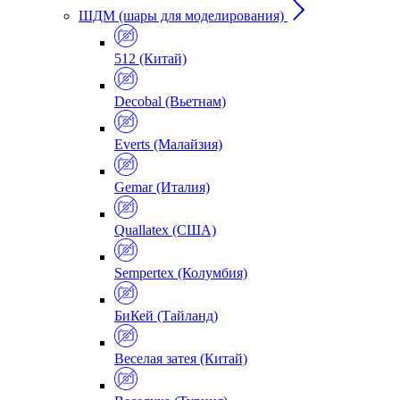
ШДМ (шары для моделирования)
512 (Китай)
Decobal (Вьетнам)
Everts (Малайзия)
Gemar (Италия)
Quallatex (США)
Sempertex (Колумбия)
БиКей (Тайланд)
Веселая затея (Китай)