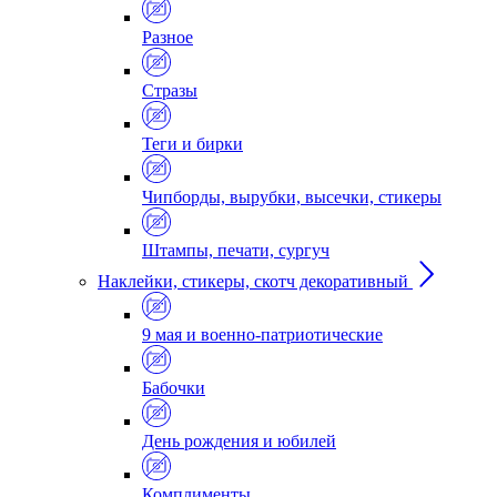
Разное
Стразы
Теги и бирки
Чипборды, вырубки, высечки, стикеры
Штампы, печати, сургуч
Наклейки, стикеры, скотч декоративный
9 мая и военно-патриотические
Бабочки
День рождения и юбилей
Комплименты