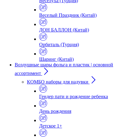
Веселуха (Турция)
Веселый Праздник (Китай)
ДОН БАЛЛОН (Китай)
Орбиталь (Турция)
Шаринг (Китай)
Воздушные шары фольга и пластик | основной
ассортимент
КОМБО наборы для надувки
Гендер пати и рождение ребенка
День рождения
Детское 1+