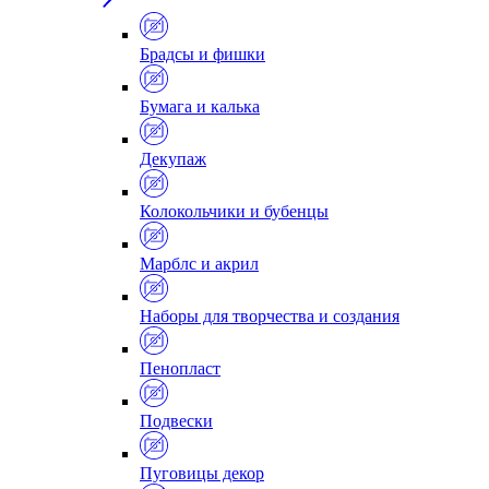
Брадсы и фишки
Бумага и калька
Декупаж
Колокольчики и бубенцы
Марблс и акрил
Наборы для творчества и создания
Пенопласт
Подвески
Пуговицы декор