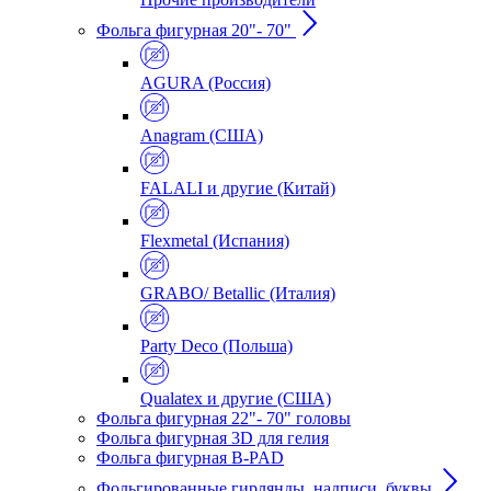
Фольга фигурная 20"- 70"
AGURA (Россия)
Anagram (США)
FALALI и другие (Китай)
Flexmetal (Испания)
GRABO/ Betallic (Италия)
Party Deco (Польша)
Qualatex и другие (США)
Фольга фигурная 22"- 70" головы
Фольга фигурная 3D для гелия
Фольга фигурная B-PAD
Фольгированные гирлянды, надписи, буквы