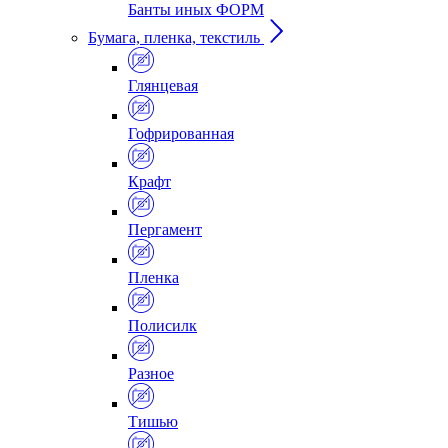
Банты иных ФОРМ
Бумага, пленка, текстиль
Глянцевая
Гофрированная
Крафт
Пергамент
Пленка
Полисилк
Разное
Тишью