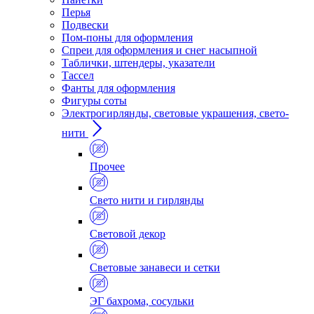
Перья
Подвески
Пом-поны для оформления
Спреи для оформления и снег насыпной
Таблички, штендеры, указатели
Тассел
Фанты для оформления
Фигуры соты
Электрогирлянды, световые украшения, свето-
нити
Прочее
Свето нити и гирлянды
Световой декор
Световые занавеси и сетки
ЭГ бахрома, сосульки