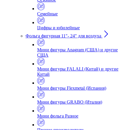
Семейные
Цифры и юбилейные
Фольга фигурная 11"- 24" для воздуха
Мини фигуры Anagram (США) и другие
США
Мини фигуры FALALI (Китай) и другие
Китай
Мини фигуры Flexmetal (Испания)
Мини фигуры GRABO (Италия)
Мини фольга Разное
Прочие производители