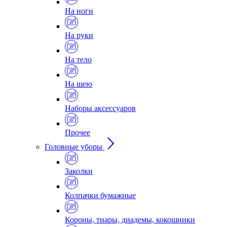
На ноги
На руки
На тело
На шею
Наборы аксессуаров
Прочее
Головные уборы
Заколки
Колпачки бумажные
Короны, тиары, диадемы, кокошники