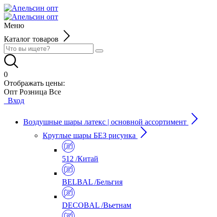
Меню
Каталог товаров
0
Отображать цены:
Опт
Розница
Все
Вход
Воздушные шары латекс | основной ассортимент
Круглые шары БЕЗ рисунка
512 /Китай
BELBAL /Бельгия
DECOBAL /Вьетнам