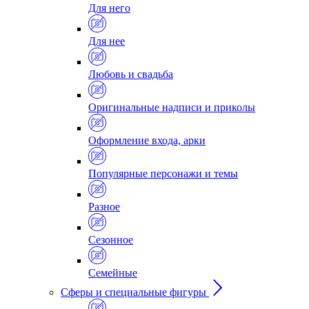
Для него
Для нее
Любовь и свадьба
Оригинальные надписи и приколы
Оформление входа, арки
Популярные персонажи и темы
Разное
Сезонное
Семейные
Сферы и специальные фигуры