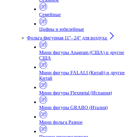
Семейные
Цифры и юбилейные
Фольга фигурная 11"- 24" для воздуха
Мини фигуры Anagram (США) и другие
США
Мини фигуры FALALI (Китай) и другие
Китай
Мини фигуры Flexmetal (Испания)
Мини фигуры GRABO (Италия)
Мини фольга Разное
Прочие производители