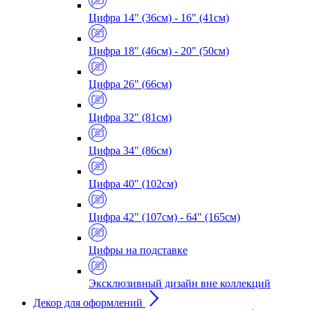
Цифра 14" (36см) - 16" (41см)
Цифра 18" (46см) - 20" (50см)
Цифра 26" (66см)
Цифра 32" (81см)
Цифра 34" (86см)
Цифра 40" (102см)
Цифра 42" (107см) - 64" (165см)
Цифры на подставке
Эксклюзивный дизайн вне коллекций
Декор для оформлений