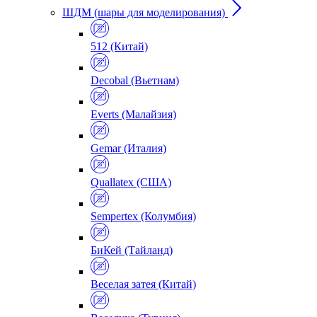
ШДМ (шары для моделирования)
512 (Китай)
Decobal (Вьетнам)
Everts (Малайзия)
Gemar (Италия)
Quallatex (США)
Sempertex (Колумбия)
БиКей (Тайланд)
Веселая затея (Китай)