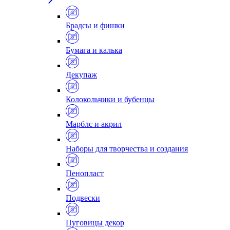
Брадсы и фишки
Бумага и калька
Декупаж
Колокольчики и бубенцы
Марблс и акрил
Наборы для творчества и создания
Пенопласт
Подвески
Пуговицы декор