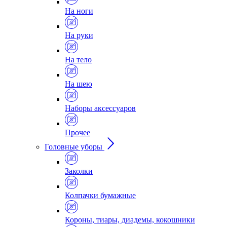
На ноги
На руки
На тело
На шею
Наборы аксессуаров
Прочее
Головные уборы
Заколки
Колпачки бумажные
Короны, тиары, диадемы, кокошники