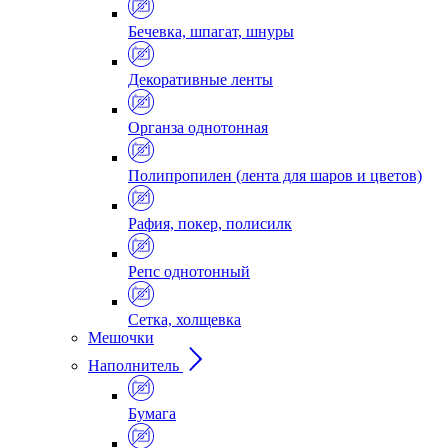
Бечевка, шпагат, шнуры
Декоративные ленты
Органза однотонная
Полипропилен (лента для шаров и цветов)
Рафия, покер, полисилк
Репс однотонный
Сетка, холщевка
Мешочки
Наполнитель
Бумага