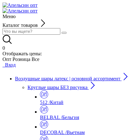
Меню
Каталог товаров
0
Отображать цены:
Опт
Розница
Все
Вход
Воздушные шары латекс | основной ассортимент
Круглые шары БЕЗ рисунка
512 /Китай
BELBAL /Бельгия
DECOBAL /Вьетнам