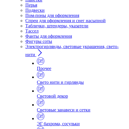
Перья
Подвески
Пом-поны для оформления
Спреи для оформления и снег насыпной
Таблички, штендеры, указатели
Тассел
Фанты для оформления
Фигуры соты
Электрогирлянды, световые украшения, свето-
нити
Прочее
Свето нити и гирлянды
Световой декор
Световые занавеси и сетки
ЭГ бахрома, сосульки