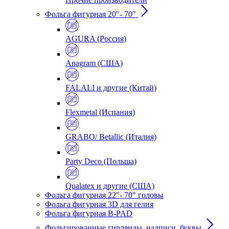
Фольга фигурная 20"- 70"
AGURA (Россия)
Anagram (США)
FALALI и другие (Китай)
Flexmetal (Испания)
GRABO/ Betallic (Италия)
Party Deco (Польша)
Qualatex и другие (США)
Фольга фигурная 22"- 70" головы
Фольга фигурная 3D для гелия
Фольга фигурная B-PAD
Фольгированные гирлянды, надписи, буквы