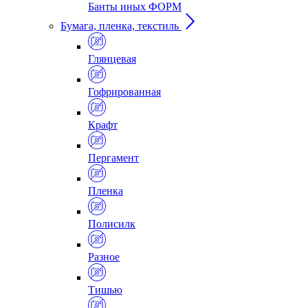
Банты иных ФОРМ
Бумага, пленка, текстиль
Глянцевая
Гофрированная
Крафт
Пергамент
Пленка
Полисилк
Разное
Тишью