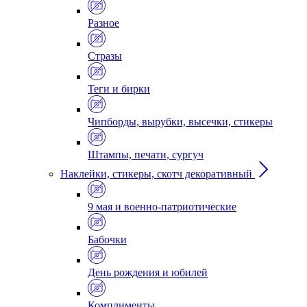
Разное
Стразы
Теги и бирки
Чипборды, вырубки, высечки, стикеры
Штампы, печати, сургуч
Наклейки, стикеры, скотч декоративный
9 мая и военно-патриотические
Бабочки
День рождения и юбилей
Комплименты