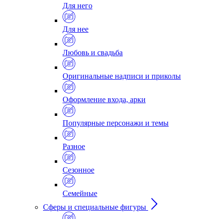
Для него
Для нее
Любовь и свадьба
Оригинальные надписи и приколы
Оформление входа, арки
Популярные персонажи и темы
Разное
Сезонное
Семейные
Сферы и специальные фигуры