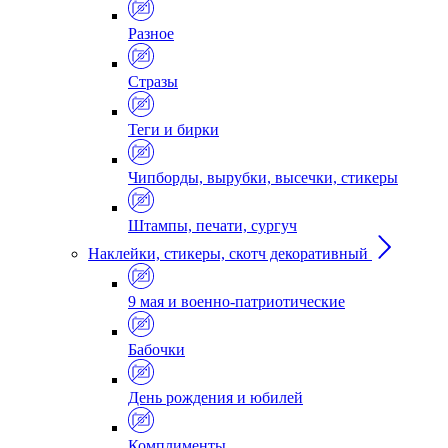
Разное
Стразы
Теги и бирки
Чипборды, вырубки, высечки, стикеры
Штампы, печати, сургуч
Наклейки, стикеры, скотч декоративный
9 мая и военно-патриотические
Бабочки
День рождения и юбилей
Комплименты