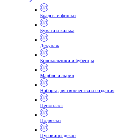
Брадсы и фишки
Бумага и калька
Декупаж
Колокольчики и бубенцы
Марблс и акрил
Наборы для творчества и создания
Пенопласт
Подвески
Пуговицы декор