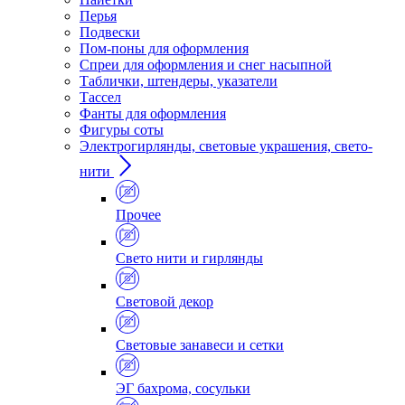
Перья
Подвески
Пом-поны для оформления
Спреи для оформления и снег насыпной
Таблички, штендеры, указатели
Тассел
Фанты для оформления
Фигуры соты
Электрогирлянды, световые украшения, свето-
нити
Прочее
Свето нити и гирлянды
Световой декор
Световые занавеси и сетки
ЭГ бахрома, сосульки