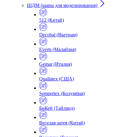
ШДМ (шары для моделирования)
512 (Китай)
Decobal (Вьетнам)
Everts (Малайзия)
Gemar (Италия)
Quallatex (США)
Sempertex (Колумбия)
БиКей (Тайланд)
Веселая затея (Китай)