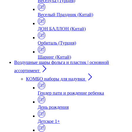
Веселуха (Турция)
Веселый Праздник (Китай)
ДОН БАЛЛОН (Китай)
Орбиталь (Турция)
Шаринг (Китай)
Воздушные шары фольга и пластик | основной
ассортимент
КОМБО наборы для надувки
Гендер пати и рождение ребенка
День рождения
Детское 1+