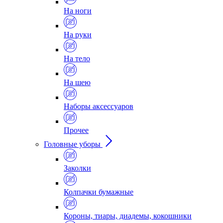
На ноги
На руки
На тело
На шею
Наборы аксессуаров
Прочее
Головные уборы
Заколки
Колпачки бумажные
Короны, тиары, диадемы, кокошники