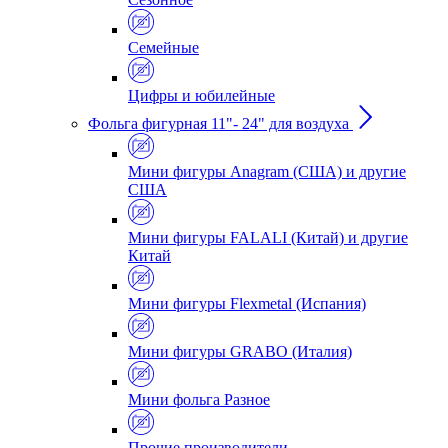
Семейные
Цифры и юбилейные
Фольга фигурная 11"- 24" для воздуха
Мини фигуры Anagram (США) и другие
США
Мини фигуры FALALI (Китай) и другие
Китай
Мини фигуры Flexmetal (Испания)
Мини фигуры GRABO (Италия)
Мини фольга Разное
Прочие производители