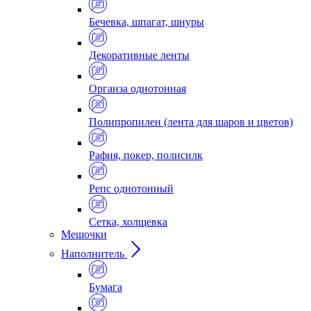
Бечевка, шпагат, шнуры
Декоративные ленты
Органза однотонная
Полипропилен (лента для шаров и цветов)
Рафия, покер, полисилк
Репс однотонный
Сетка, холщевка
Мешочки
Наполнитель
Бумага