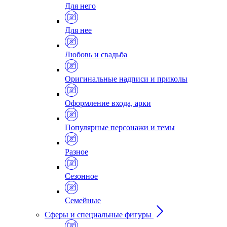
Для него
Для нее
Любовь и свадьба
Оригинальные надписи и приколы
Оформление входа, арки
Популярные персонажи и темы
Разное
Сезонное
Семейные
Сферы и специальные фигуры