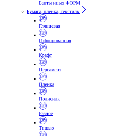
Банты иных ФОРМ
Бумага, пленка, текстиль
Глянцевая
Гофрированная
Крафт
Пергамент
Пленка
Полисилк
Разное
Тишью