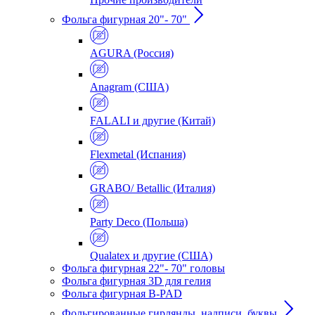
Фольга фигурная 20"- 70"
AGURA (Россия)
Anagram (США)
FALALI и другие (Китай)
Flexmetal (Испания)
GRABO/ Betallic (Италия)
Party Deco (Польша)
Qualatex и другие (США)
Фольга фигурная 22"- 70" головы
Фольга фигурная 3D для гелия
Фольга фигурная B-PAD
Фольгированные гирлянды, надписи, буквы