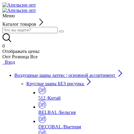
Меню
Каталог товаров
0
Отображать цены:
Опт
Розница
Все
Вход
Воздушные шары латекс | основной ассортимент
Круглые шары БЕЗ рисунка
512 /Китай
BELBAL /Бельгия
DECOBAL /Вьетнам