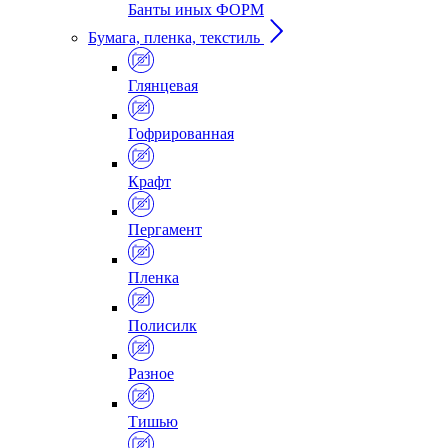
Банты иных ФОРМ
Бумага, пленка, текстиль
Глянцевая
Гофрированная
Крафт
Пергамент
Пленка
Полисилк
Разное
Тишью