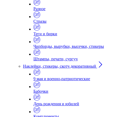
Разное
Стразы
Теги и бирки
Чипборды, вырубки, высечки, стикеры
Штампы, печати, сургуч
Наклейки, стикеры, скотч декоративный
9 мая и военно-патриотические
Бабочки
День рождения и юбилей
Комплименты