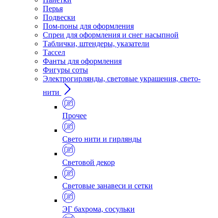
Перья
Подвески
Пом-поны для оформления
Спреи для оформления и снег насыпной
Таблички, штендеры, указатели
Тассел
Фанты для оформления
Фигуры соты
Электрогирлянды, световые украшения, свето-
нити
Прочее
Свето нити и гирлянды
Световой декор
Световые занавеси и сетки
ЭГ бахрома, сосульки