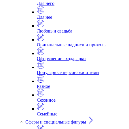
Для него
Для нее
Любовь и свадьба
Оригинальные надписи и приколы
Оформление входа, арки
Популярные персонажи и темы
Разное
Сезонное
Семейные
Сферы и специальные фигуры