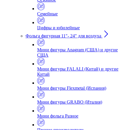
Семейные
Цифры и юбилейные
Фольга фигурная 11"- 24" для воздуха
Мини фигуры Anagram (США) и другие
США
Мини фигуры FALALI (Китай) и другие
Китай
Мини фигуры Flexmetal (Испания)
Мини фигуры GRABO (Италия)
Мини фольга Разное
Прочие производители