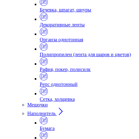
Бечевка, шпагат, шнуры
Декоративные ленты
Органза однотонная
Полипропилен (лента для шаров и цветов)
Рафия, покер, полисилк
Репс однотонный
Сетка, холщевка
Мешочки
Наполнитель
Бумага