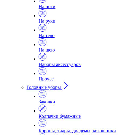
На ноги
На руки
На тело
На шею
Наборы аксессуаров
Прочее
Головные уборы
Заколки
Колпачки бумажные
Короны, тиары, диадемы, кокошники