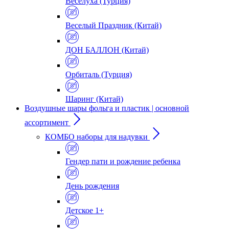
Веселуха (Турция)
Веселый Праздник (Китай)
ДОН БАЛЛОН (Китай)
Орбиталь (Турция)
Шаринг (Китай)
Воздушные шары фольга и пластик | основной
ассортимент
КОМБО наборы для надувки
Гендер пати и рождение ребенка
День рождения
Детское 1+