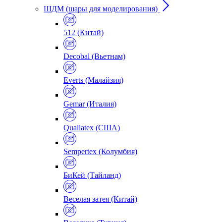
ШДМ (шары для моделирования)
512 (Китай)
Decobal (Вьетнам)
Everts (Малайзия)
Gemar (Италия)
Quallatex (США)
Sempertex (Колумбия)
БиКей (Тайланд)
Веселая затея (Китай)