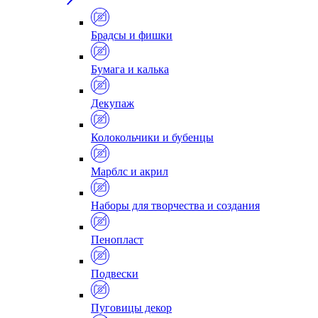
Брадсы и фишки
Бумага и калька
Декупаж
Колокольчики и бубенцы
Марблс и акрил
Наборы для творчества и создания
Пенопласт
Подвески
Пуговицы декор