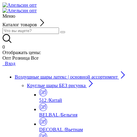
Меню
Каталог товаров
0
Отображать цены:
Опт
Розница
Все
Вход
Воздушные шары латекс | основной ассортимент
Круглые шары БЕЗ рисунка
512 /Китай
BELBAL /Бельгия
DECOBAL /Вьетнам