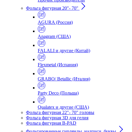
Фольга фигурная 20"- 70"
AGURA (Россия)
Anagram (США)
FALALI и другие (Китай)
Flexmetal (Испания)
GRABO/ Betallic (Италия)
Party Deco (Польша)
Qualatex и другие (США)
Фольга фигурная 22"- 70" головы
Фольга фигурная 3D для гелия
Фольга фигурная B-PAD
Фольгированные гирлянды, надписи, буквы