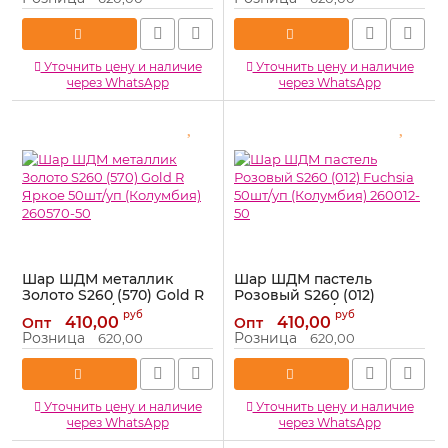
Артикул:
260015-50
Артикул:
260000-50
Уточнить цену и наличие
Уточнить цену и наличие
через WhatsApp
через WhatsApp
Шар ШДМ металлик
Шар ШДМ пастель
Золото S260 (570) Gold R
Розовый S260 (012)
Яркое 50шт/уп
Fuchsia 50шт/уп
руб
руб
410,00
410,00
Опт
Опт
(Колумбия) 260570-50
(Колумбия) 260012-50
Розница
Розница
620,00
620,00
Артикул:
260570-50
Артикул:
260012-50
Уточнить цену и наличие
Уточнить цену и наличие
через WhatsApp
через WhatsApp