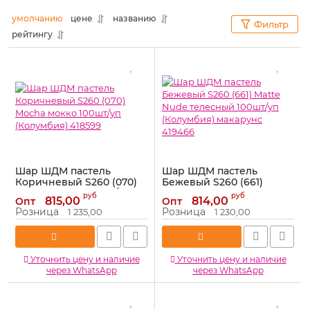
умолчанию
цене
названию
Фильтр
рейтингу
Шар ШДМ пастель
Шар ШДМ пастель
Коричневый S260 (070)
Бежевый S260 (661)
Mocha мокко 100шт/уп
Matte Nude телесный
руб
руб
815,00
814,00
Опт
Опт
(Колумбия) 418599
100шт/уп (Колумбия)
Розница
Розница
1 235,00
1 230,00
макарунс 419466
Артикул:
418599
Артикул:
419466
Уточнить цену и наличие
Уточнить цену и наличие
через WhatsApp
через WhatsApp