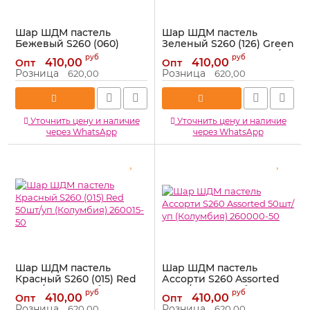
Шар ШДМ пастель
Шар ШДМ пастель
Бежевый S260 (060)
Зеленый S260 (126) Green
Peach Blush Персиковый
Tea зеленый чай 50шт/уп
руб
руб
410,00
410,00
Опт
Опт
50шт/уп (Колумбия)
(Колумбия) 260126-50
Розница
Розница
620,00
620,00
260060-50
Артикул:
260126-50
Артикул:
260060-50
Уточнить цену и наличие
Уточнить цену и наличие
через WhatsApp
через WhatsApp
Шар ШДМ пастель
Шар ШДМ пастель
Красный S260 (015) Red
Ассорти S260 Assorted
50шт/уп (Колумбия)
50шт/уп (Колумбия)
руб
руб
410,00
410,00
Опт
Опт
260015-50
260000-50
Розница
Розница
620,00
620,00