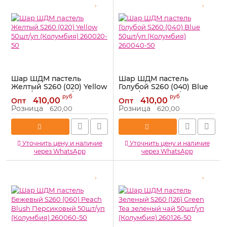
Шар ШДМ пастель
Шар ШДМ пастель
Желтый S260 (020) Yellow
Голубой S260 (040) Blue
50шт/уп (Колумбия)
50шт/уп (Колумбия)
руб
руб
410,00
410,00
Опт
Опт
260020-50
260040-50
Розница
Розница
620,00
620,00
Артикул:
260020-50
Артикул:
260040-50
Уточнить цену и наличие
Уточнить цену и наличие
через WhatsApp
через WhatsApp