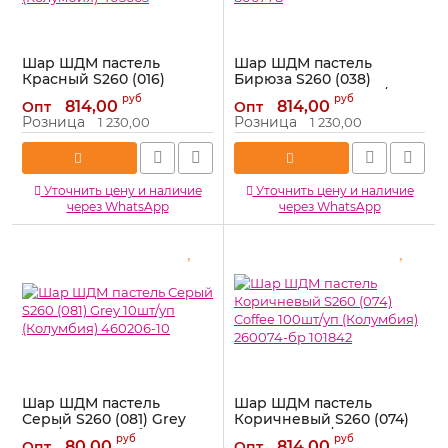
Шар ШДМ пастель
Шар ШДМ пастель
Красный S260 (016)
Бирюза S260 (038)
Imperial Red
Caribean blue 100шт/уп
руб
руб
814,00
814,00
Опт
Опт
Королевский 100шт/уп
(Колумбия) 806778
Розница
Розница
1 230,00
1 230,00
(Колумбия) 403663
Артикул:
800950
Артикул:
403663
Уточнить цену и наличие
Уточнить цену и наличие
через WhatsApp
через WhatsApp
Шар ШДМ пастель
Шар ШДМ пастель
Серый S260 (081) Grey
Коричневый S260 (074)
10шт/уп (Колумбия)
Coffee 100шт/уп
руб
руб
80,00
814,00
Опт
Опт