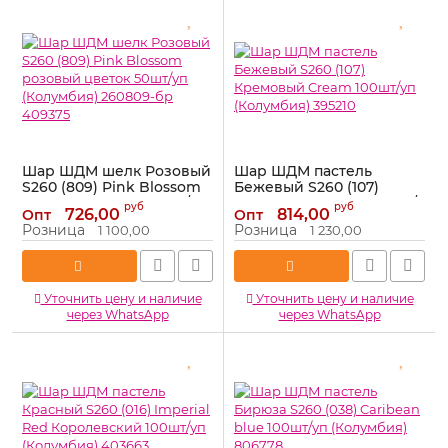
Шар ШДМ шелк Розовый
Шар ШДМ пастель
S260 (809) Pink Blossom
Бежевый S260 (107)
розовый цветок 50шт/уп
Кремовый Cream 100шт/
руб
руб
726,00
814,00
Опт
Опт
(Колумбия) 260809-бр
уп (Колумбия) 395210
Розница
Розница
1 100,00
1 230,00
409375
Артикул:
395210
Артикул:
409375
Уточнить цену и наличие
Уточнить цену и наличие
через WhatsApp
через WhatsApp