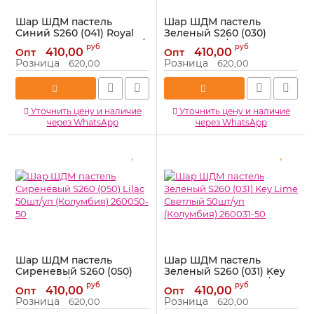
Шар ШДМ пастель
Шар ШДМ пастель
Синий S260 (041) Royal
Зеленый S260 (030)
Blue Королевский 50шт/
Green 50шт/уп
руб
руб
410,00
410,00
Опт
Опт
уп (Колумбия) 260041-50
(Колумбия) 260030-50
Розница
Розница
620,00
620,00
Артикул:
260041-50
Артикул:
260030-50
Уточнить цену и наличие
Уточнить цену и наличие
через WhatsApp
через WhatsApp
Шар ШДМ пастель
Шар ШДМ пастель
Сиреневый S260 (050)
Зеленый S260 (031) Key
Lilac 50шт/уп (Колумбия)
Lime Светлый 50шт/уп
руб
руб
410,00
410,00
Опт
Опт
260050-50
(Колумбия) 260031-50
Розница
Розница
620,00
620,00
Артикул:
260050-50
Артикул:
260031-50