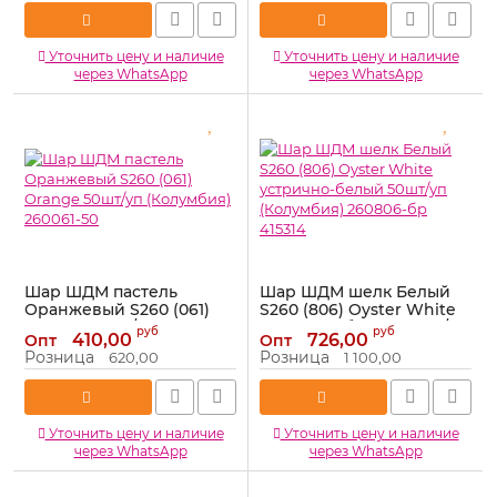
Уточнить цену и наличие
Уточнить цену и наличие
через WhatsApp
через WhatsApp
Шар ШДМ пастель
Шар ШДМ шелк Белый
Оранжевый S260 (061)
S260 (806) Oyster White
Orange 50шт/уп
устрично-белый 50шт/уп
руб
руб
410,00
726,00
Опт
Опт
(Колумбия) 260061-50
(Колумбия) 260806-бр
Розница
Розница
620,00
1 100,00
415314
Артикул:
260061-50
Артикул:
415314
Уточнить цену и наличие
Уточнить цену и наличие
через WhatsApp
через WhatsApp