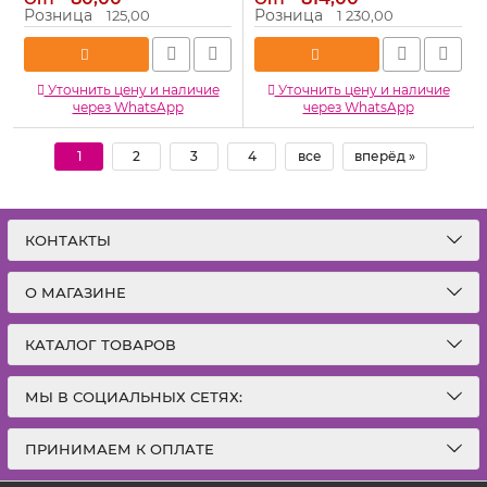
460206-10
(Колумбия) 260074-бр
Розница
Розница
125,00
1 230,00
101842
Артикул:
460206-10
Артикул:
101842
Уточнить цену и наличие
Уточнить цену и наличие
через WhatsApp
через WhatsApp
1
2
3
4
все
вперёд »
КОНТАКТЫ
О МАГАЗИНЕ
КАТАЛОГ ТОВАРОВ
МЫ В СОЦИАЛЬНЫХ СЕТЯХ:
ПРИНИМАЕМ К ОПЛАТЕ