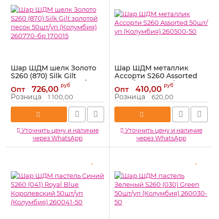
Шар ШДМ шелк Золото
Шар ШДМ металлик
S260 (870) Silk Gilt
Ассорти S260 Assorted
золотой песок 50шт/уп
50шт/уп (Колумбия)
руб
руб
726,00
410,00
Опт
Опт
(Колумбия) 260770-бр
260500-50
Розница
Розница
1 100,00
620,00
170015
Артикул:
260500-50
Артикул:
170015
Уточнить цену и наличие
Уточнить цену и наличие
через WhatsApp
через WhatsApp