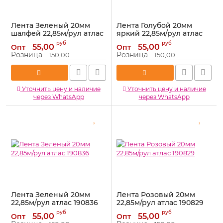
Лента Зеленый 20мм
Лента Голубой 20мм
шалфей 22,85м/рул атлас
яркий 22,85м/рул атлас
190837
190834
руб
руб
55,00
55,00
Опт
Опт
Артикул:
190837
Артикул:
190834
Розница
Розница
150,00
150,00
Уточнить цену и наличие
Уточнить цену и наличие
через WhatsApp
через WhatsApp
Лента Зеленый 20мм
Лента Розовый 20мм
22,85м/рул атлас 190836
22,85м/рул атлас 190829
Артикул:
190836
Артикул:
190829
руб
руб
55,00
55,00
Опт
Опт