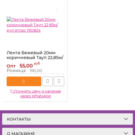
Лента Бежевый 20мм
коричневый Тауп 22,85м/
рул атлас 190824
руб
55,00
Опт
Артикул:
190824
Розница
150,00
Уточнить цену и наличие
через WhatsApp
КОНТАКТЫ
О МАГАЗИНЕ