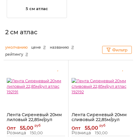
5 см атлас
2 см атлас
умолчанию
цене
названию
Фильтр
рейтингу
Лента Сиреневый 20мм
Лента Сиреневый 20мм
лиловый 22,85м/рул
сливовый 22,85м/рул
атлас 192191
атлас 192192
руб
руб
55,00
55,00
Опт
Опт
Артикул:
192191
Артикул:
192192
Розница
Розница
150,00
150,00