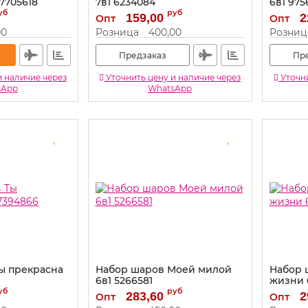
7705618
7в1 6234084
6в1 975
уб
руб
Артикул:
6234084
Артикул:
159,00
2
Опт
Опт
00
Розница
400,00
Розниц
Предзаказ
Пр
и наличие через
Уточнить цену и наличие через
Уточни
sApp
WhatsApp
ы прекрасна
Набор шаров Моей милой
Набор 
6в1 5266581
жизни 
уб
руб
Артикул:
5266581
Артикул:
283,60
2
Опт
Опт