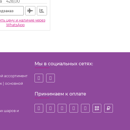
а
428,00
едзаказ
ть цену и наличие через
WhatsApp
Мы в социальных сетях:
ой ассортимент
к | основной
Принимаем к оплате
ых шаров и