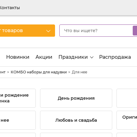
Контакты
г товаров
Новинки
Акции
Праздники
Распродажа
ент
КОМБО наборы для надувки
Для нее
 и рождение
День рождения
енка
Ориги
 нее
Любовь и свадьба