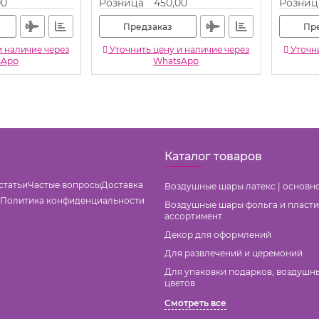
00
Розница
450,00
Розниц
Предзаказ
Пр
и наличие через
Уточнить цену и наличие через
Уточни
sApp
WhatsApp
Каталог товаров
статьи
Частые вопросы
Доставка
Воздушные шары латекс | основн
Политика конфиденциальности
Воздушные шары фольга и пласти
ассортимент
Декор для оформлений
Для развлечений и церемоний
Для упаковки подарков, воздушн
цветов
Смотреть все