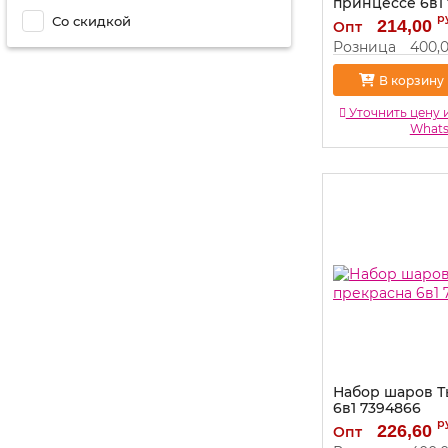
принцессе 6в1 
р
Со скидкой
Артикул:
7705618
214,00
Опт
Розница
400,
В корзину
Уточнить цену 
What
Набор шаров Т
6в1 7394866
р
Артикул:
7394866
226,60
Опт