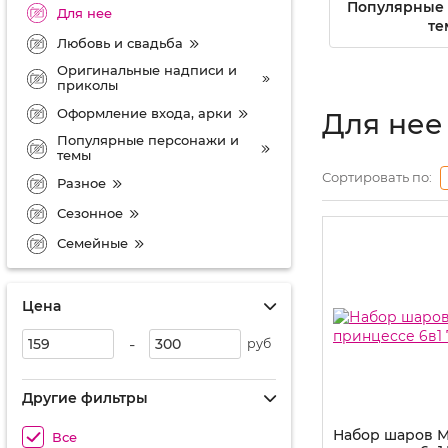
Популярные 
Для нее
те
Любовь и свадьба
Оригинальные надписи и
приколы
Оформление входа, арки
Для нее
Популярные персонажи и
темы
Сортировать по:
Разное
Сезонное
Семейные
Цена
-
руб
Другие фильтры
Набор шаров 
Все