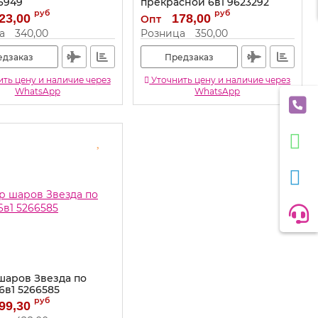
6949
прекрасной 6в1 9623292
руб
руб
9756949
Артикул:
9623292
23,00
178,00
Опт
а
340,00
Розница
350,00
едзаказ
Предзаказ
ть цену и наличие через
Уточнить цену и наличие через
WhatsApp
WhatsApp
шаров Звезда по
6в1 5266585
руб
5266585
99,30