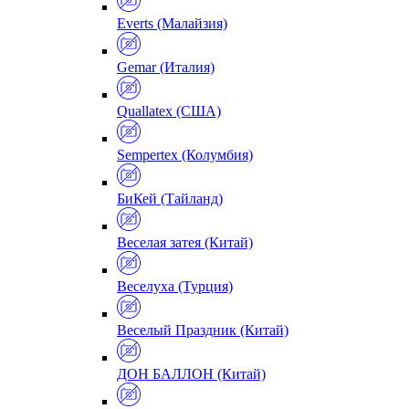
Everts (Малайзия)
Gemar (Италия)
Quallatex (США)
Sempertex (Колумбия)
БиКей (Тайланд)
Веселая затея (Китай)
Веселуха (Турция)
Веселый Праздник (Китай)
ДОН БАЛЛОН (Китай)