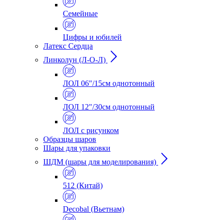
Семейные
Цифры и юбилей
Латекс Сердца
Линколун (Л-О-Л)
ЛОЛ 06"/15см однотонный
ЛОЛ 12"/30см однотонный
ЛОЛ с рисунком
Образцы шаров
Шары для упаковки
ШДМ (шары для моделирования)
512 (Китай)
Decobal (Вьетнам)