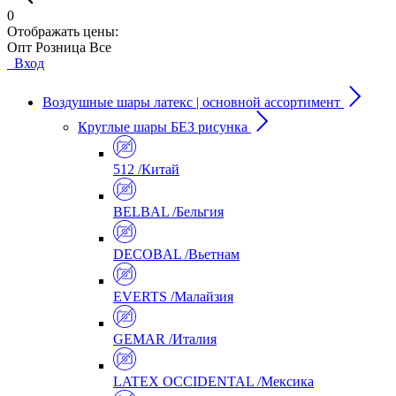
0
Отображать цены:
Опт
Розница
Все
Вход
Воздушные шары латекс | основной ассортимент
Круглые шары БЕЗ рисунка
512 /Китай
BELBAL /Бельгия
DECOBAL /Вьетнам
EVERTS /Малайзия
GEMAR /Италия
LATEX OCCIDENTAL /Мексика