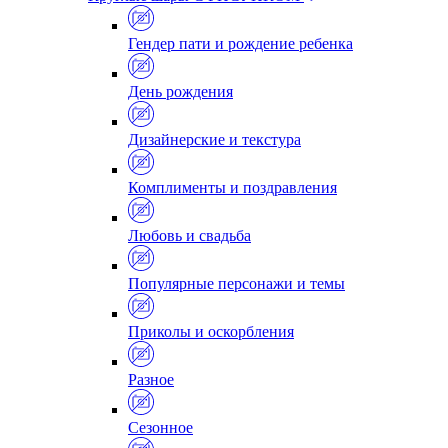
Гендер пати и рождение ребенка
День рождения
Дизайнерские и текстура
Комплименты и поздравления
Любовь и свадьба
Популярные персонажи и темы
Приколы и оскорбления
Разное
Сезонное