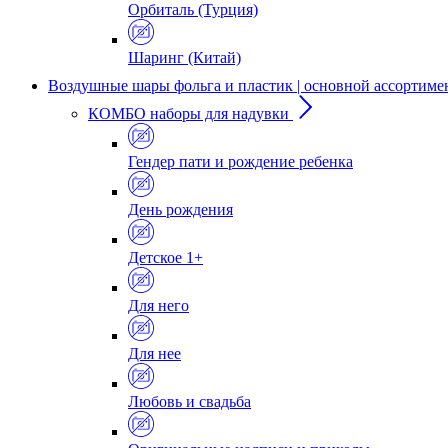
Орбиталь (Турция)
Шаринг (Китай)
Воздушные шары фольга и пластик | основной ассортиме
КОМБО наборы для надувки
Гендер пати и рождение ребенка
День рождения
Детское 1+
Для него
Для нее
Любовь и свадьба