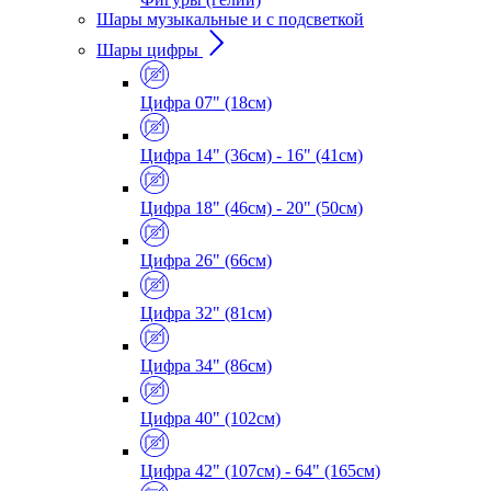
Шары музыкальные и с подсветкой
Шары цифры
Цифра 07" (18см)
Цифра 14" (36см) - 16" (41см)
Цифра 18" (46см) - 20" (50см)
Цифра 26" (66см)
Цифра 32" (81см)
Цифра 34" (86см)
Цифра 40" (102см)
Цифра 42" (107см) - 64" (165см)