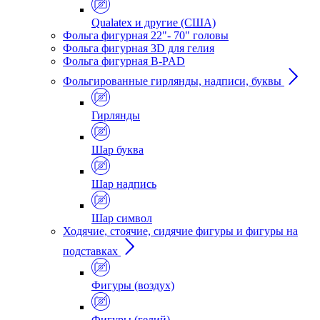
Qualatex и другие (США)
Фольга фигурная 22"- 70" головы
Фольга фигурная 3D для гелия
Фольга фигурная B-PAD
Фольгированные гирлянды, надписи, буквы
Гирлянды
Шар буква
Шар надпись
Шар символ
Ходячие, стоячие, сидячие фигуры и фигуры на
подставках
Фигуры (воздух)
Фигуры (гелий)