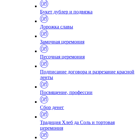
Букет дублер и подвязка
Дорожка славы
Замочная церемония
Песочная церемония
Подписание договора и разрезание красной
ленты
Посвящение, профессии
Сбор денег
Традиция Хлеб да Соль и тортовая
церемония