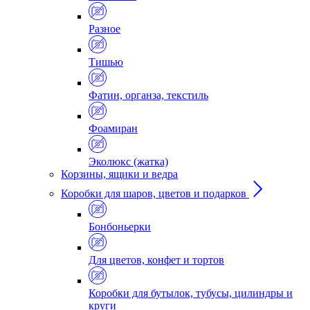
Разное
Тишью
Фатин, органза, текстиль
Фоамиран
Эколюкс (жатка)
Корзины, ящики и ведра
Коробки для шаров, цветов и подарков
Бонбоньерки
Для цветов, конфет и тортов
Коробки для бутылок, тубусы, цилиндры и
круги