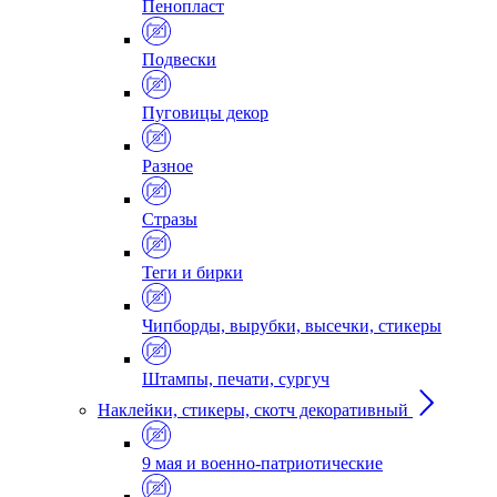
Пенопласт
Подвески
Пуговицы декор
Разное
Стразы
Теги и бирки
Чипборды, вырубки, высечки, стикеры
Штампы, печати, сургуч
Наклейки, стикеры, скотч декоративный
9 мая и военно-патриотические