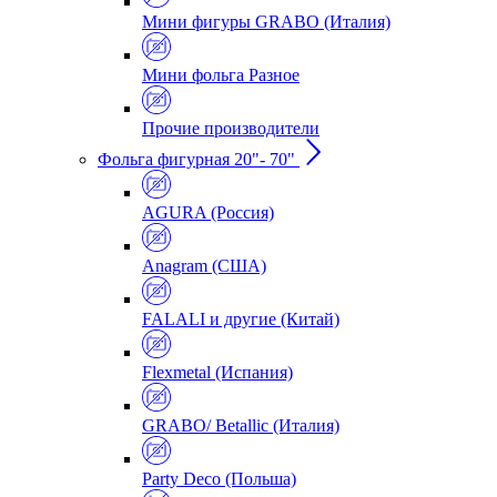
Мини фигуры GRABO (Италия)
Мини фольга Разное
Прочие производители
Фольга фигурная 20"- 70"
AGURA (Россия)
Anagram (США)
FALALI и другие (Китай)
Flexmetal (Испания)
GRABO/ Betallic (Италия)
Party Deco (Польша)