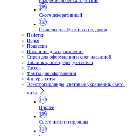
Рождение ребенка и детские
Скотч декоративный
Стикеры для букетов и подарков
Пайетки
Перья
Подвески
Пом-поны для оформления
Спреи для оформления и снег насыпной
Таблички, штендеры, указатели
Тассел
Фанты для оформления
Фигуры соты
Электрогирлянды, световые украшения, свето-
нити
Прочее
Свето нити и гирлянды