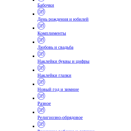
Бабочки
День рождения и юбилей
Комплименты
Любовь и свадьба
Наклейки буквы и цифры
Наклейки глазки
Новый год и зимние
Разное
Религиозно-обрядовое