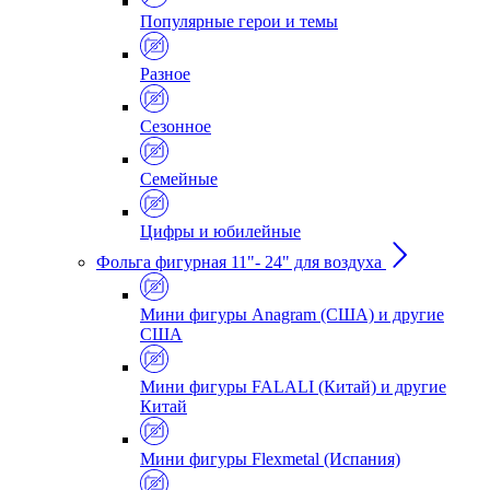
Популярные герои и темы
Разное
Сезонное
Семейные
Цифры и юбилейные
Фольга фигурная 11"- 24" для воздуха
Мини фигуры Anagram (США) и другие
США
Мини фигуры FALALI (Китай) и другие
Китай
Мини фигуры Flexmetal (Испания)