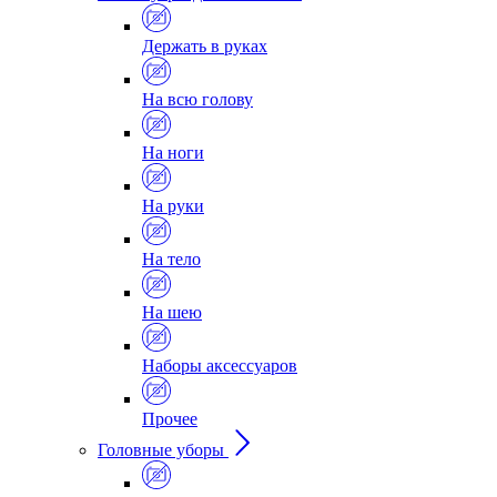
Держать в руках
На всю голову
На ноги
На руки
На тело
На шею
Наборы аксессуаров
Прочее
Головные уборы