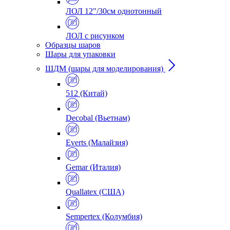
ЛОЛ 12"/30см однотонный
ЛОЛ с рисунком
Образцы шаров
Шары для упаковки
ШДМ (шары для моделирования)
512 (Китай)
Decobal (Вьетнам)
Everts (Малайзия)
Gemar (Италия)
Quallatex (США)
Sempertex (Колумбия)