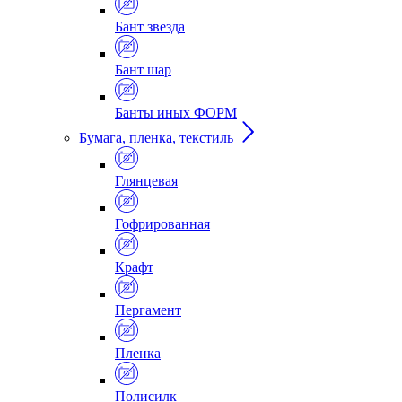
Бант звезда
Бант шар
Банты иных ФОРМ
Бумага, пленка, текстиль
Глянцевая
Гофрированная
Крафт
Пергамент
Пленка
Полисилк