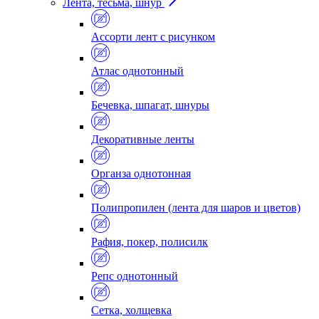
Лента, тесьма, шнур
Ассорти лент с рисунком
Атлас однотонный
Бечевка, шпагат, шнуры
Декоративные ленты
Органза однотонная
Полипропилен (лента для шаров и цветов)
Рафия, покер, полисилк
Репс однотонный
Сетка, холщевка