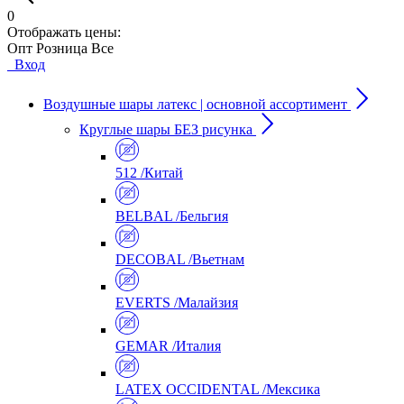
0
Отображать цены:
Опт
Розница
Все
Вход
Воздушные шары латекс | основной ассортимент
Круглые шары БЕЗ рисунка
512 /Китай
BELBAL /Бельгия
DECOBAL /Вьетнам
EVERTS /Малайзия
GEMAR /Италия
LATEX OCCIDENTAL /Мексика