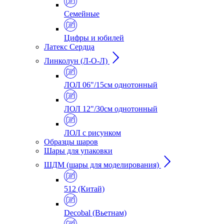
Семейные
Цифры и юбилей
Латекс Сердца
Линколун (Л-О-Л)
ЛОЛ 06"/15см однотонный
ЛОЛ 12"/30см однотонный
ЛОЛ с рисунком
Образцы шаров
Шары для упаковки
ШДМ (шары для моделирования)
512 (Китай)
Decobal (Вьетнам)