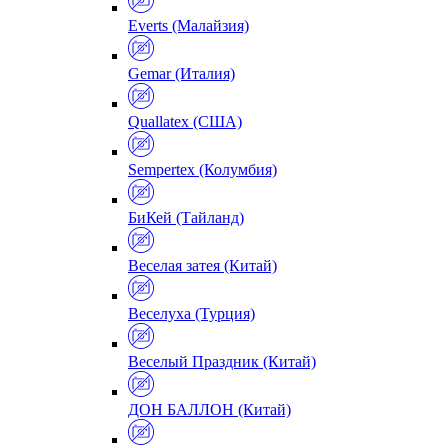
Everts (Малайзия)
Gemar (Италия)
Quallatex (США)
Sempertex (Колумбия)
БиКей (Тайланд)
Веселая затея (Китай)
Веселуха (Турция)
Веселый Праздник (Китай)
ДОН БАЛЛОН (Китай)