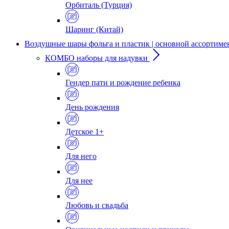
Орбиталь (Турция)
Шаринг (Китай)
Воздушные шары фольга и пластик | основной ассортиме
КОМБО наборы для надувки
Гендер пати и рождение ребенка
День рождения
Детское 1+
Для него
Для нее
Любовь и свадьба