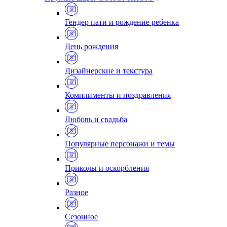
Гендер пати и рождение ребенка
День рождения
Дизайнерские и текстура
Комплименты и поздравления
Любовь и свадьба
Популярные персонажи и темы
Приколы и оскорбления
Разное
Сезонное