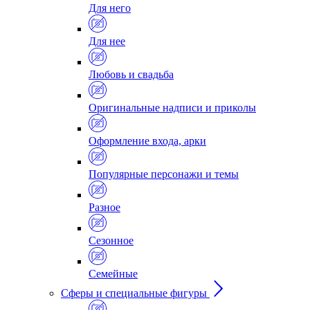
Для него
Для нее
Любовь и свадьба
Оригинальные надписи и приколы
Оформление входа, арки
Популярные персонажи и темы
Разное
Сезонное
Семейные
Сферы и специальные фигуры