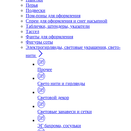
Перья
Подвески
Пом-поны для оформления
Спреи для оформления и снег насыпной
Таблички, штендеры, указатели
Тассел
Фанты для оформления
Фигуры соты
Электрогирлянды, световые украшения, свето-
нити
Прочее
Свето нити и гирлянды
Световой декор
Световые занавеси и сетки
ЭГ бахрома, сосульки