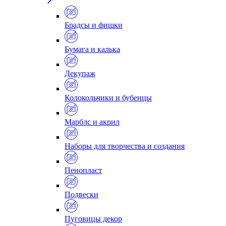
Брадсы и фишки
Бумага и калька
Декупаж
Колокольчики и бубенцы
Марблс и акрил
Наборы для творчества и создания
Пенопласт
Подвески
Пуговицы декор