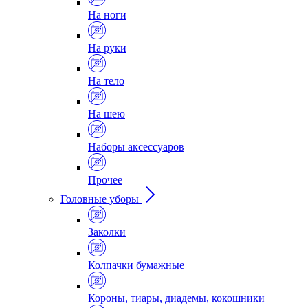
На ноги
На руки
На тело
На шею
Наборы аксессуаров
Прочее
Головные уборы
Заколки
Колпачки бумажные
Короны, тиары, диадемы, кокошники