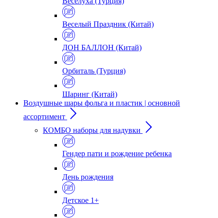
Веселуха (Турция)
Веселый Праздник (Китай)
ДОН БАЛЛОН (Китай)
Орбиталь (Турция)
Шаринг (Китай)
Воздушные шары фольга и пластик | основной
ассортимент
КОМБО наборы для надувки
Гендер пати и рождение ребенка
День рождения
Детское 1+