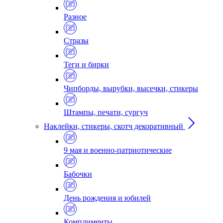
Разное
Стразы
Теги и бирки
Чипборды, вырубки, высечки, стикеры
Штампы, печати, сургуч
Наклейки, стикеры, скотч декоративный
9 мая и военно-патриотические
Бабочки
День рождения и юбилей
Комплименты