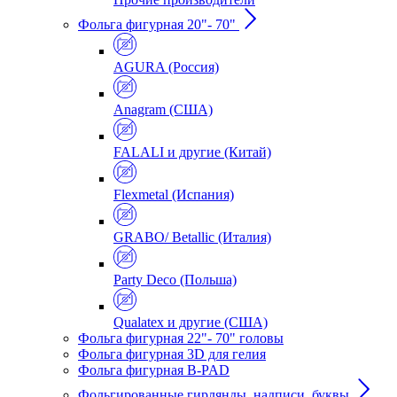
Фольга фигурная 20"- 70"
AGURA (Россия)
Anagram (США)
FALALI и другие (Китай)
Flexmetal (Испания)
GRABO/ Betallic (Италия)
Party Deco (Польша)
Qualatex и другие (США)
Фольга фигурная 22"- 70" головы
Фольга фигурная 3D для гелия
Фольга фигурная B-PAD
Фольгированные гирлянды, надписи, буквы