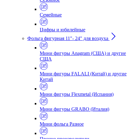
Семейные
Цифры и юбилейные
Фольга фигурная 11"- 24" для воздуха
Мини фигуры Anagram (США) и другие
США
Мини фигуры FALALI (Китай) и другие
Китай
Мини фигуры Flexmetal (Испания)
Мини фигуры GRABO (Италия)
Мини фольга Разное
Прочие производители