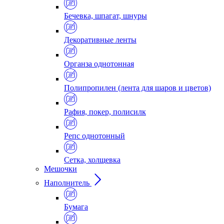
Бечевка, шпагат, шнуры
Декоративные ленты
Органза однотонная
Полипропилен (лента для шаров и цветов)
Рафия, покер, полисилк
Репс однотонный
Сетка, холщевка
Мешочки
Наполнитель
Бумага