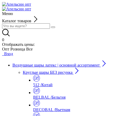
Меню
Каталог товаров
0
Отображать цены:
Опт
Розница
Все
Вход
Воздушные шары латекс | основной ассортимент
Круглые шары БЕЗ рисунка
512 /Китай
BELBAL /Бельгия
DECOBAL /Вьетнам