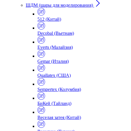
ШДМ (шары для моделирования)
512 (Китай)
Decobal (Вьетнам)
Everts (Малайзия)
Gemar (Италия)
Quallatex (США)
Sempertex (Колумбия)
БиКей (Тайланд)
Веселая затея (Китай)