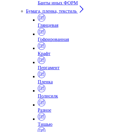
Банты иных ФОРМ
Бумага, пленка, текстиль
Глянцевая
Гофрированная
Крафт
Пергамент
Пленка
Полисилк
Разное
Тишью