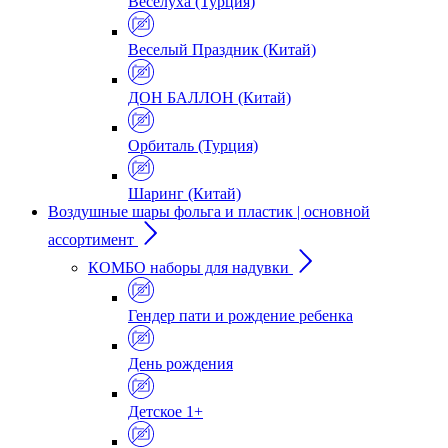
Веселуха (Турция)
Веселый Праздник (Китай)
ДОН БАЛЛОН (Китай)
Орбиталь (Турция)
Шаринг (Китай)
Воздушные шары фольга и пластик | основной
ассортимент
КОМБО наборы для надувки
Гендер пати и рождение ребенка
День рождения
Детское 1+