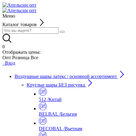
Меню
Каталог товаров
0
Отображать цены:
Опт
Розница
Все
Вход
Воздушные шары латекс | основной ассортимент
Круглые шары БЕЗ рисунка
512 /Китай
BELBAL /Бельгия
DECOBAL /Вьетнам