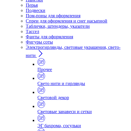
Перья
Подвески
Пом-поны для оформления
Спреи для оформления и снег насыпной
Таблички, штендеры, указатели
Тассел
Фанты для оформления
Фигуры соты
Электрогирлянды, световые украшения, свето-
нити
Прочее
Свето нити и гирлянды
Световой декор
Световые занавеси и сетки
ЭГ бахрома, сосульки