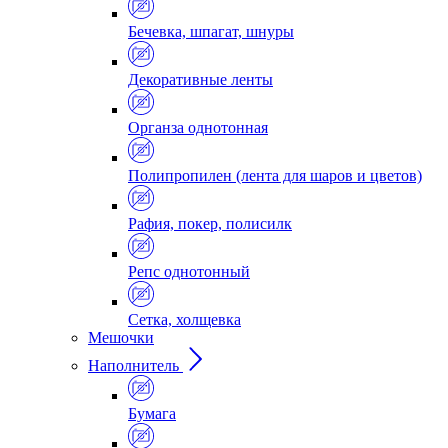
Бечевка, шпагат, шнуры
Декоративные ленты
Органза однотонная
Полипропилен (лента для шаров и цветов)
Рафия, покер, полисилк
Репс однотонный
Сетка, холщевка
Мешочки
Наполнитель
Бумага