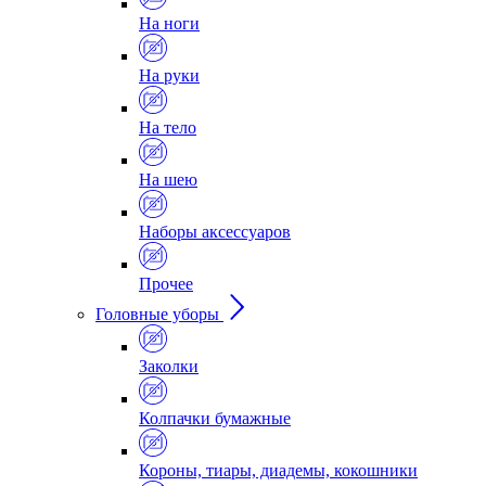
На ноги
На руки
На тело
На шею
Наборы аксессуаров
Прочее
Головные уборы
Заколки
Колпачки бумажные
Короны, тиары, диадемы, кокошники