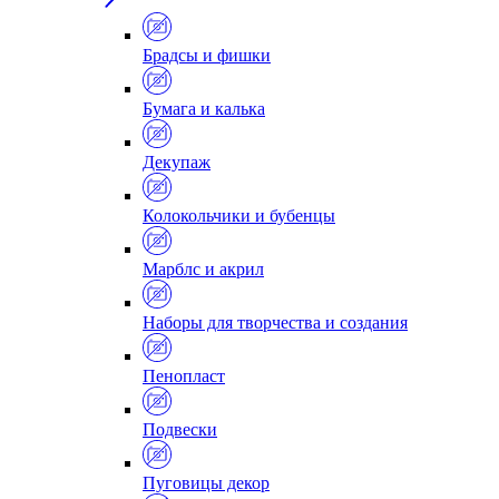
Брадсы и фишки
Бумага и калька
Декупаж
Колокольчики и бубенцы
Марблс и акрил
Наборы для творчества и создания
Пенопласт
Подвески
Пуговицы декор