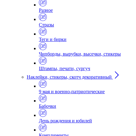
Разное
Стразы
Теги и бирки
Чипборды, вырубки, высечки, стикеры
Штампы, печати, сургуч
Наклейки, стикеры, скотч декоративный
9 мая и военно-патриотические
Бабочки
День рождения и юбилей
Комплименты