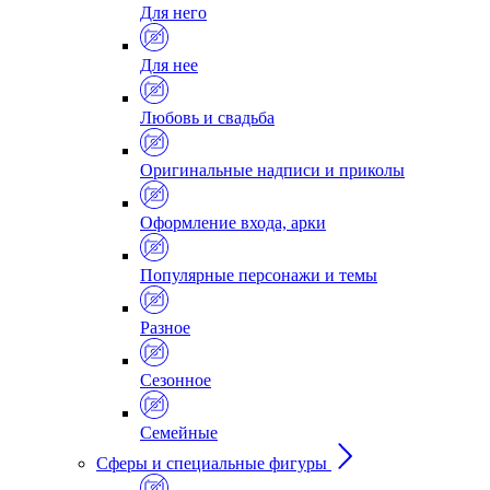
Для него
Для нее
Любовь и свадьба
Оригинальные надписи и приколы
Оформление входа, арки
Популярные персонажи и темы
Разное
Сезонное
Семейные
Сферы и специальные фигуры