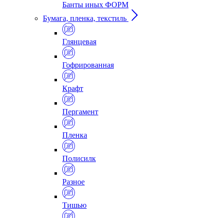
Банты иных ФОРМ
Бумага, пленка, текстиль
Глянцевая
Гофрированная
Крафт
Пергамент
Пленка
Полисилк
Разное
Тишью