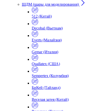
ШДМ (шары для моделирования)
512 (Китай)
Decobal (Вьетнам)
Everts (Малайзия)
Gemar (Италия)
Quallatex (США)
Sempertex (Колумбия)
БиКей (Тайланд)
Веселая затея (Китай)