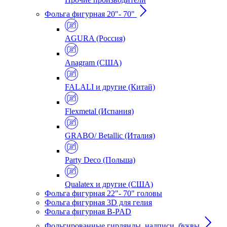
Фольга фигурная 20"- 70"
AGURA (Россия)
Anagram (США)
FALALI и другие (Китай)
Flexmetal (Испания)
GRABO/ Betallic (Италия)
Party Deco (Польша)
Qualatex и другие (США)
Фольга фигурная 22"- 70" головы
Фольга фигурная 3D для гелия
Фольга фигурная B-PAD
Фольгированные гирлянды, надписи, буквы