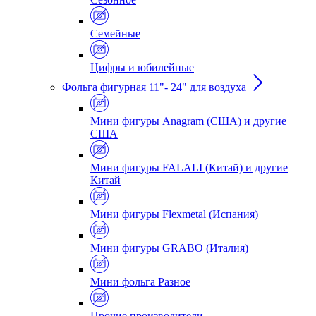
Семейные
Цифры и юбилейные
Фольга фигурная 11"- 24" для воздуха
Мини фигуры Anagram (США) и другие
США
Мини фигуры FALALI (Китай) и другие
Китай
Мини фигуры Flexmetal (Испания)
Мини фигуры GRABO (Италия)
Мини фольга Разное
Прочие производители