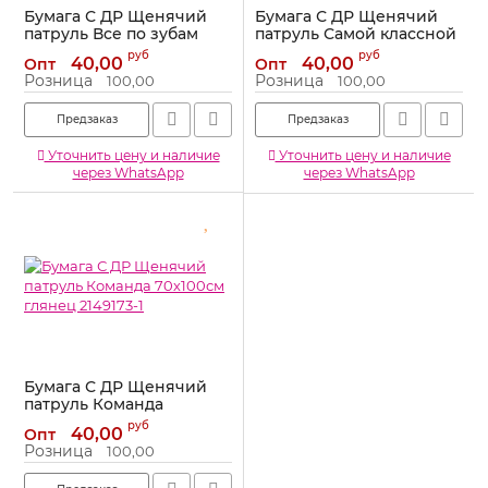
Бумага С ДР Щенячий
Бумага С ДР Щенячий
патруль Все по зубам
патруль Самой классной
70х100см глянец 2149172-1
60х90см 2149171-1
руб
руб
40,00
40,00
Опт
Опт
Артикул:
2149172-1
Артикул:
2149171-1
Розница
Розница
100,00
100,00
Предзаказ
Предзаказ
Уточнить цену и наличие
Уточнить цену и наличие
через WhatsApp
через WhatsApp
Бумага С ДР Щенячий
патруль Команда
70х100см глянец 2149173-1
руб
40,00
Опт
Артикул:
2149173-1
Розница
100,00