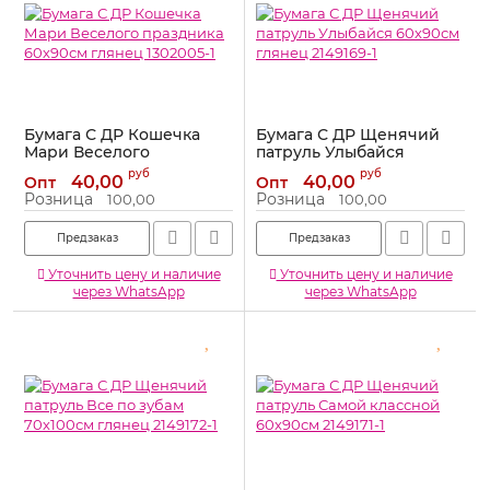
Бумага С ДР Кошечка
Бумага С ДР Щенячий
Мари Веселого
патруль Улыбайся
праздника 60х90см
60х90см глянец 2149169-1
руб
руб
40,00
40,00
Опт
Опт
глянец 1302005-1
Артикул:
2149169-1
Розница
Розница
100,00
100,00
Артикул:
1302005-1
Предзаказ
Предзаказ
Уточнить цену и наличие
Уточнить цену и наличие
через WhatsApp
через WhatsApp