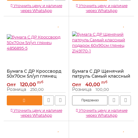
Уточнить цену и наличие
Уточнить цену и наличие
через WhatsApp
через WhatsApp
Бумага С ДР Кроссворд
Бумага С ДР Щенячий
50х70см 5л/уп глянец
патруль Самый классный
4856895-5
подарок 60х90см глянец
руб
руб
120,00
40,00
Опт
Опт
2149170-1
Артикул:
4856895-5
Розница
Розница
250,00
100,00
Артикул:
2149170-1
Предзаказ
Уточнить цену и наличие
Уточнить цену и наличие
через WhatsApp
через WhatsApp