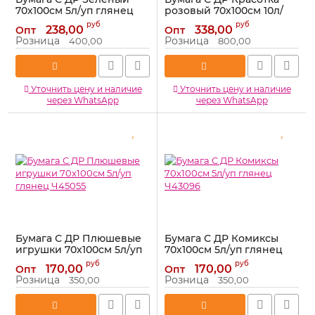
70х100см 5л/уп глянец
розовый 70х100см 10л/
1509-2623
рул глянец 2050667
руб
руб
238,00
338,00
Опт
Опт
Артикул:
1509-2623
Артикул:
2050667
Розница
Розница
400,00
800,00
Уточнить цену и наличие
Уточнить цену и наличие
через WhatsApp
через WhatsApp
Бумага С ДР Плюшевые
Бумага С ДР Комиксы
игрушки 70х100см 5л/уп
70х100см 5л/уп глянец
глянец Ч45055
Ч43096
руб
руб
170,00
170,00
Опт
Опт
Артикул:
Ч45055
Артикул:
Ч43096
Розница
Розница
350,00
350,00