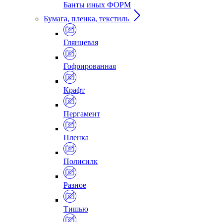
Банты иных ФОРМ
Бумага, пленка, текстиль
Глянцевая
Гофрированная
Крафт
Пергамент
Пленка
Полисилк
Разное
Тишью