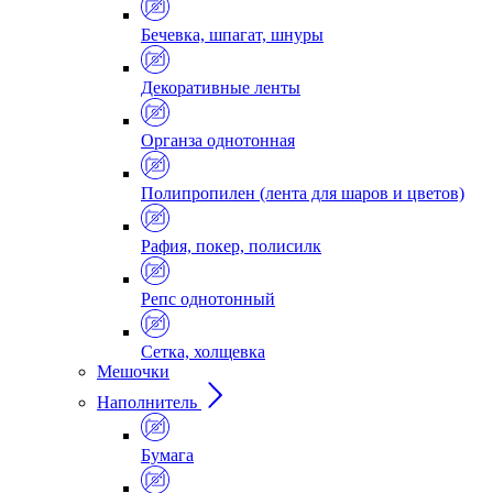
Бечевка, шпагат, шнуры
Декоративные ленты
Органза однотонная
Полипропилен (лента для шаров и цветов)
Рафия, покер, полисилк
Репс однотонный
Сетка, холщевка
Мешочки
Наполнитель
Бумага