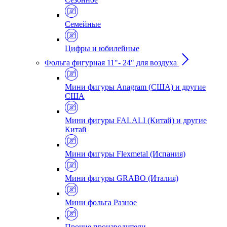
Семейные
Цифры и юбилейные
Фольга фигурная 11"- 24" для воздуха
Мини фигуры Anagram (США) и другие
США
Мини фигуры FALALI (Китай) и другие
Китай
Мини фигуры Flexmetal (Испания)
Мини фигуры GRABO (Италия)
Мини фольга Разное
Прочие производители