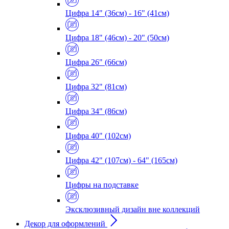
Цифра 14" (36см) - 16" (41см)
Цифра 18" (46см) - 20" (50см)
Цифра 26" (66см)
Цифра 32" (81см)
Цифра 34" (86см)
Цифра 40" (102см)
Цифра 42" (107см) - 64" (165см)
Цифры на подставке
Эксклюзивный дизайн вне коллекций
Декор для оформлений