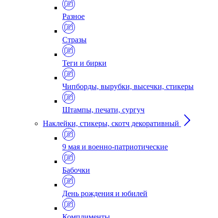
Разное
Стразы
Теги и бирки
Чипборды, вырубки, высечки, стикеры
Штампы, печати, сургуч
Наклейки, стикеры, скотч декоративный
9 мая и военно-патриотические
Бабочки
День рождения и юбилей
Комплименты