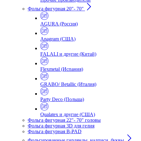
Фольга фигурная 20"- 70"
AGURA (Россия)
Anagram (США)
FALALI и другие (Китай)
Flexmetal (Испания)
GRABO/ Betallic (Италия)
Party Deco (Польша)
Qualatex и другие (США)
Фольга фигурная 22"- 70" головы
Фольга фигурная 3D для гелия
Фольга фигурная B-PAD
Фольгированные гирлянды, надписи, буквы