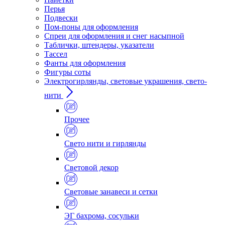
Перья
Подвески
Пом-поны для оформления
Спреи для оформления и снег насыпной
Таблички, штендеры, указатели
Тассел
Фанты для оформления
Фигуры соты
Электрогирлянды, световые украшения, свето-
нити
Прочее
Свето нити и гирлянды
Световой декор
Световые занавеси и сетки
ЭГ бахрома, сосульки