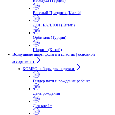
Веселуха (Турция)
Веселый Праздник (Китай)
ДОН БАЛЛОН (Китай)
Орбиталь (Турция)
Шаринг (Китай)
Воздушные шары фольга и пластик | основной
ассортимент
КОМБО наборы для надувки
Гендер пати и рождение ребенка
День рождения
Детское 1+