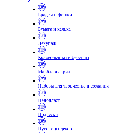
Брадсы и фишки
Бумага и калька
Декупаж
Колокольчики и бубенцы
Марблс и акрил
Наборы для творчества и создания
Пенопласт
Подвески
Пуговицы декор