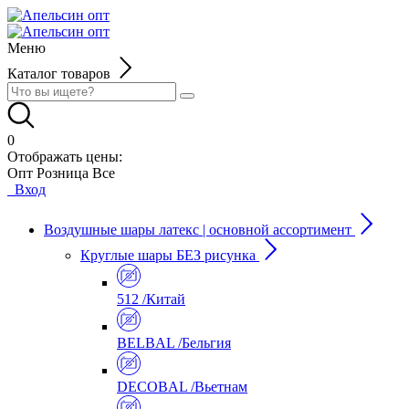
Меню
Каталог товаров
0
Отображать цены:
Опт
Розница
Все
Вход
Воздушные шары латекс | основной ассортимент
Круглые шары БЕЗ рисунка
512 /Китай
BELBAL /Бельгия
DECOBAL /Вьетнам