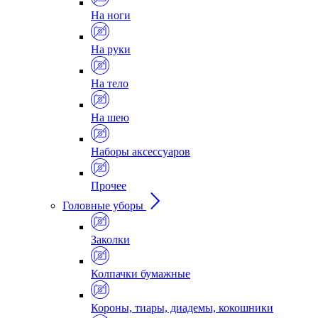
На ноги
На руки
На тело
На шею
Наборы аксессуаров
Прочее
Головные уборы
Заколки
Колпачки бумажные
Короны, тиары, диадемы, кокошники