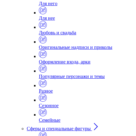
Для него
Для нее
Любовь и свадьба
Оригинальные надписи и приколы
Оформление входа, арки
Популярные персонажи и темы
Разное
Сезонное
Семейные
Сферы и специальные фигуры