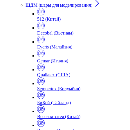
ШДМ (шары для моделирования)
512 (Китай)
Decobal (Вьетнам)
Everts (Малайзия)
Gemar (Италия)
Quallatex (США)
Sempertex (Колумбия)
БиКей (Тайланд)
Веселая затея (Китай)