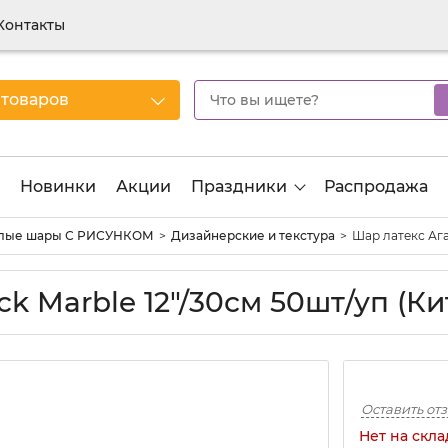
Контакты
 товаров
Новинки
Акции
Праздники
Распродажа
лые шары С РИСУНКОМ
Дизайнерские и текстура
Шар латекс Ага
k Marble 12"/30см 50шт/уп (Кит
Оставить от
Нет на скла