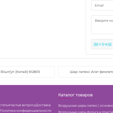
Email
Введите к
25 + ? = 31
50шт/уп (Китай) 612805
Шар латекс Агат фиолето
Каталог товаров
статьи
Частые вопросы
Доставка
Воздушные шары латекс | основн
Политика конфиденциальности
Воздушные шары фольга и пласти