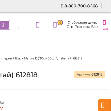
8-800-700-8-168
Отображать цены:
0
Опт
Розница
Все
Вход
т черный Black Marble 12"/30см 50шт/уп (Китай) 612818
ай) 612818
612818
Артикул:
зыв
де