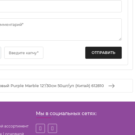
омментарий*
Введите капчу*
вый Purple Marble 12"/30см 50шт/уп (Китай) 612810
Мы в социальных сетях:
ой ассортимент
к | основной