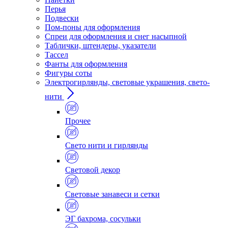
Перья
Подвески
Пом-поны для оформления
Спреи для оформления и снег насыпной
Таблички, штендеры, указатели
Тассел
Фанты для оформления
Фигуры соты
Электрогирлянды, световые украшения, свето-
нити
Прочее
Свето нити и гирлянды
Световой декор
Световые занавеси и сетки
ЭГ бахрома, сосульки