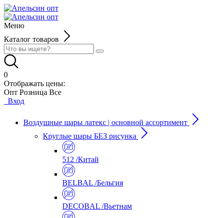
Меню
Каталог товаров
0
Отображать цены:
Опт
Розница
Все
Вход
Воздушные шары латекс | основной ассортимент
Круглые шары БЕЗ рисунка
512 /Китай
BELBAL /Бельгия
DECOBAL /Вьетнам