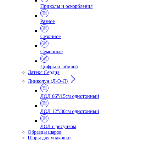
Приколы и оскорбления
Разное
Сезонное
Семейные
Цифры и юбилей
Латекс Сердца
Линколун (Л-О-Л)
ЛОЛ 06"/15см однотонный
ЛОЛ 12"/30см однотонный
ЛОЛ с рисунком
Образцы шаров
Шары для упаковки