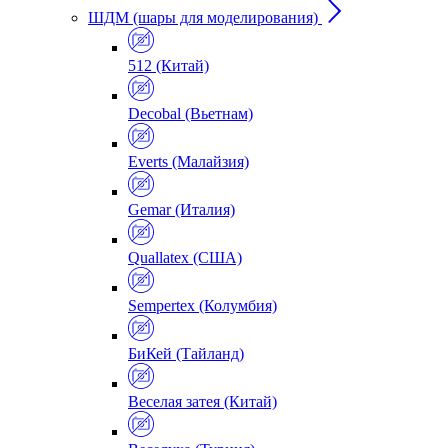
ШДМ (шары для моделирования)
512 (Китай)
Decobal (Вьетнам)
Everts (Малайзия)
Gemar (Италия)
Quallatex (США)
Sempertex (Колумбия)
БиКей (Тайланд)
Веселая затея (Китай)