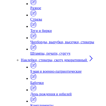
Разное
Стразы
Теги и бирки
Чипборды, вырубки, высечки, стикеры
Штампы, печати, сургуч
Наклейки, стикеры, скотч декоративный
9 мая и военно-патриотические
Бабочки
День рождения и юбилей
Комплименты