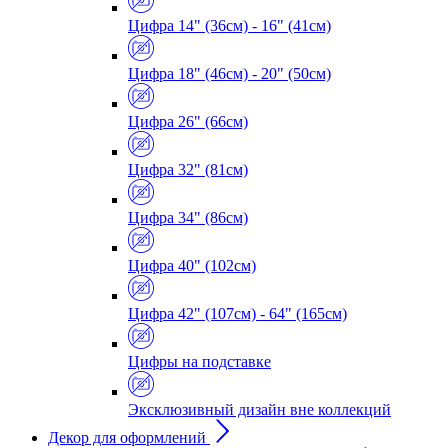
Цифра 14" (36см) - 16" (41см)
Цифра 18" (46см) - 20" (50см)
Цифра 26" (66см)
Цифра 32" (81см)
Цифра 34" (86см)
Цифра 40" (102см)
Цифра 42" (107см) - 64" (165см)
Цифры на подставке
Эксклюзивный дизайн вне коллекций
Декор для оформлений