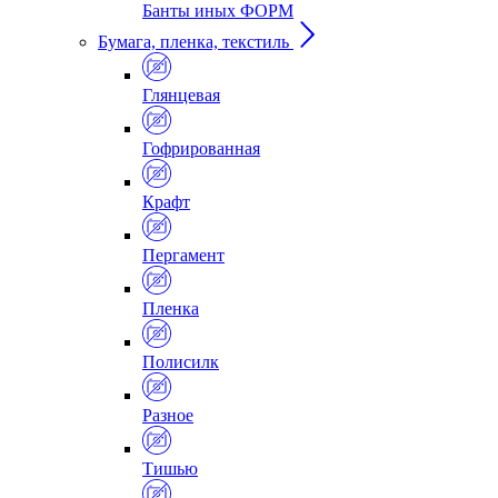
Банты иных ФОРМ
Бумага, пленка, текстиль
Глянцевая
Гофрированная
Крафт
Пергамент
Пленка
Полисилк
Разное
Тишью