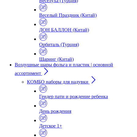
Веселуха (Турция)
Веселый Праздник (Китай)
ДОН БАЛЛОН (Китай)
Орбиталь (Турция)
Шаринг (Китай)
Воздушные шары фольга и пластик | основной
ассортимент
КОМБО наборы для надувки
Гендер пати и рождение ребенка
День рождения
Детское 1+