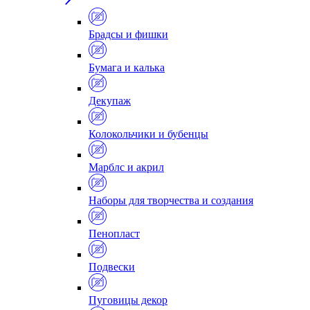
Брадсы и фишки
Бумага и калька
Декупаж
Колокольчики и бубенцы
Марблс и акрил
Наборы для творчества и создания
Пенопласт
Подвески
Пуговицы декор