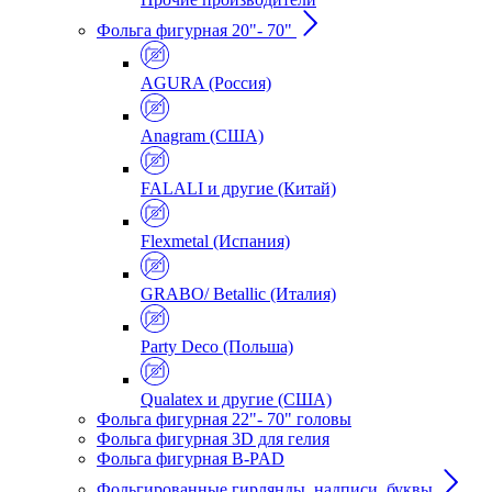
Фольга фигурная 20"- 70"
AGURA (Россия)
Anagram (США)
FALALI и другие (Китай)
Flexmetal (Испания)
GRABO/ Betallic (Италия)
Party Deco (Польша)
Qualatex и другие (США)
Фольга фигурная 22"- 70" головы
Фольга фигурная 3D для гелия
Фольга фигурная B-PAD
Фольгированные гирлянды, надписи, буквы