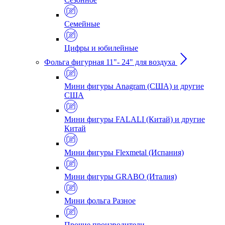
Семейные
Цифры и юбилейные
Фольга фигурная 11"- 24" для воздуха
Мини фигуры Anagram (США) и другие
США
Мини фигуры FALALI (Китай) и другие
Китай
Мини фигуры Flexmetal (Испания)
Мини фигуры GRABO (Италия)
Мини фольга Разное
Прочие производители