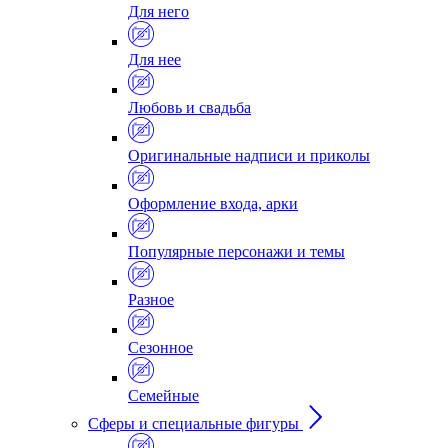
Для него
Для нее
Любовь и свадьба
Оригинальные надписи и приколы
Оформление входа, арки
Популярные персонажи и темы
Разное
Сезонное
Семейные
Сферы и специальные фигуры