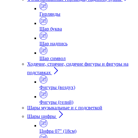
Гирлянды
Шар буква
Шар надпись
Шар символ
Ходячие, стоячие, сидячие фигуры и фигуры на
подставках
Фигуры (воздух)
Фигуры (гелий)
Шары музыкальные и с подсветкой
Шары цифры
Цифра 07" (18см)