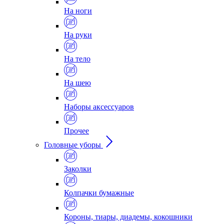
На ноги
На руки
На тело
На шею
Наборы аксессуаров
Прочее
Головные уборы
Заколки
Колпачки бумажные
Короны, тиары, диадемы, кокошники