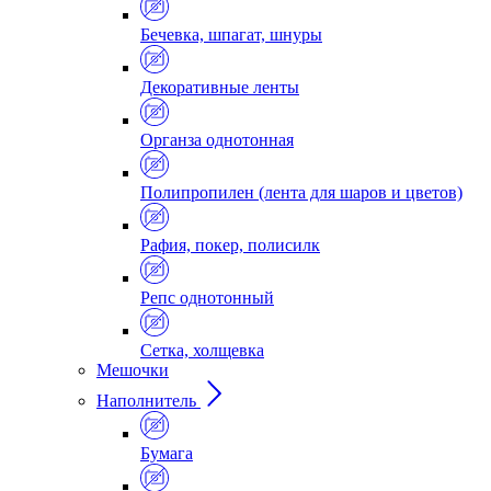
Бечевка, шпагат, шнуры
Декоративные ленты
Органза однотонная
Полипропилен (лента для шаров и цветов)
Рафия, покер, полисилк
Репс однотонный
Сетка, холщевка
Мешочки
Наполнитель
Бумага