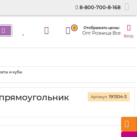
8-800-700-8-168
Отображать цены:
0
Опт
Розница
Все
Вход
раты и кубы
 прямоугольник
191304-3
Артикул: