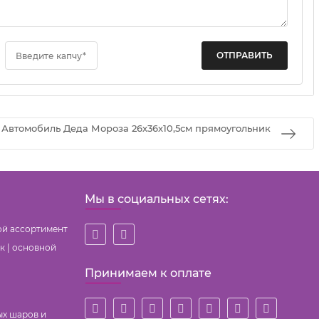
Введите капчу*
 Автомобиль Деда Мороза 26х36х10,5см прямоугольник
Мы в социальных сетях:
ой ассортимент
к | основной
Принимаем к оплате
ых шаров и