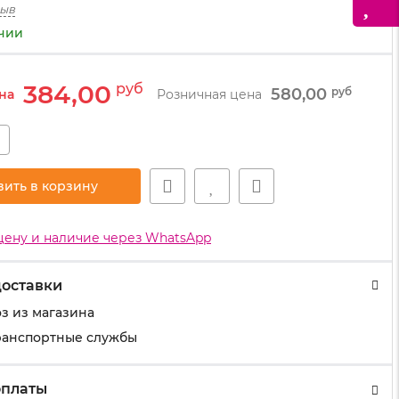
зыв
ичии
384,00
руб
580,00
руб
на
Розничная цена
+
вить в корзину
цену и наличие через WhatsApp
доставки
з из магазина
ранспортные службы
оплаты