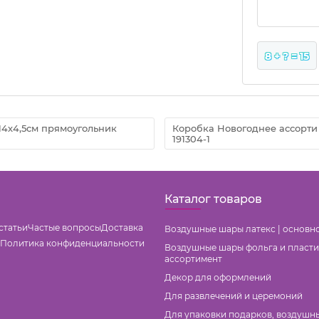
8 + ? = 15
14х4,5см прямоугольник
Коробка Новогоднее ассорти
191304-1
Каталог товаров
статьи
Частые вопросы
Доставка
Воздушные шары латекс | основн
Политика конфиденциальности
Воздушные шары фольга и пласти
ассортимент
Декор для оформлений
Для развлечений и церемоний
Для упаковки подарков, воздушн