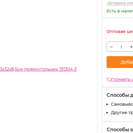
Оставить от
Есть в нал
Оптовая це
−
Доба
Уточнить 
Способы 
Самовыво
Другие т
Способы 