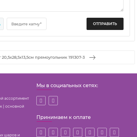
4
Введите капчу*
20,5х28,5х13,5см прямоугольник 191307-3
Мы в социальных сетях:
ой ассортимент
к | основной
Принимаем к оплате
ых шаров и