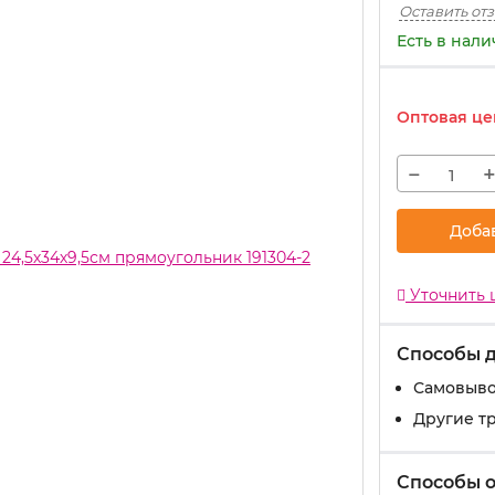
Оставить от
Есть в нал
Оптовая це
−
Доба
Уточнить 
Способы 
Самовыво
Другие т
Способы 