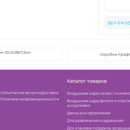
39 + ? = 4
м 20,5х28х7,5см
Коробка Крафт 
Каталог товаров
статьи
Частые вопросы
Доставка
Воздушные шары латекс | основн
Политика конфиденциальности
Воздушные шары фольга и пласти
ассортимент
Декор для оформлений
Для развлечений и церемоний
Для упаковки подарков, воздушн