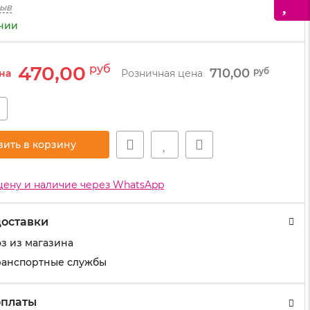
зыв
ичии
470,00
руб
710,00
руб
на
Розничная цена
+
вить в корзину
цену и наличие через WhatsApp
доставки
з из магазина
ранспортные службы
оплаты