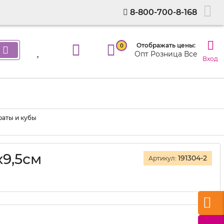
8-800-700-8-168
Отображать цены:
0
Опт
Розница
Все
Вход
раты и кубы
х9,5см
191304-2
Артикул: